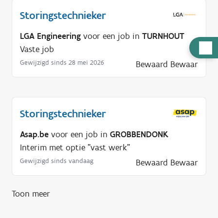
Storingstechnieker
LGA Engineering
voor een job in
TURNHOUT
H
Vaste job
u
Gewijzigd sinds 28 mei 2026
Bewaard
Bewaar
l
p
n
o
Storingstechnieker
d
Asap.be
voor een job in
GROBBENDONK
i
Interim met optie "vast werk"
g
Gewijzigd sinds vandaag
Bewaard
Bewaar
?
Toon meer