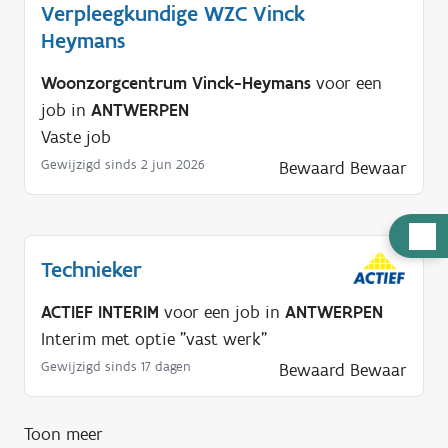
Verpleegkundige WZC Vinck
Heymans
Woonzorgcentrum Vinck-Heymans
voor een
job in
ANTWERPEN
Vaste job
Gewijzigd sinds 2 jun 2026
Bewaard
Bewaar
H
u
Technieker
l
ACTIEF INTERIM
voor een job in
ANTWERPEN
p
Interim met optie "vast werk"
n
Gewijzigd sinds 17 dagen
o
Bewaard
Bewaar
d
i
Toon meer