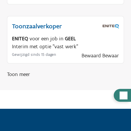
Toonzaalverkoper
ENITEQ
voor een job in
GEEL
Interim met optie "vast werk"
Gewijzigd sinds 15 dagen
Bewaard
Bewaar
Toon meer
H
u
l
p
n