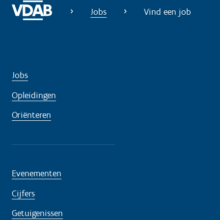
o
Jobs
Vind een job
d
i
g
?
Jobs
Opleidingen
Oriënteren
Evenementen
Cijfers
Getuigenissen