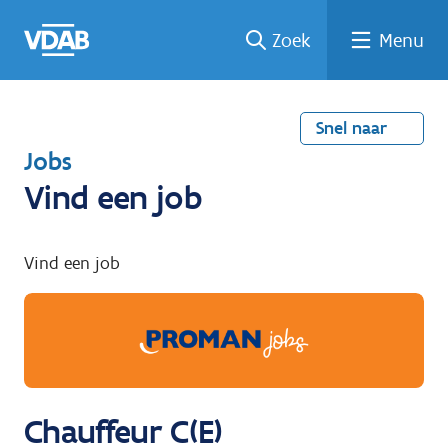
Welke
Terug
Vind
Vind
Ga
Zoek
Menu
naar
naar
een
een
job
home
oplei
past
job
de
inhou
ding
bij
mij?
d
Snel naar
T
Jobs
e
Vind een job
r
u
Vind een job
g
n
a
a
r
Chauffeur C(E)