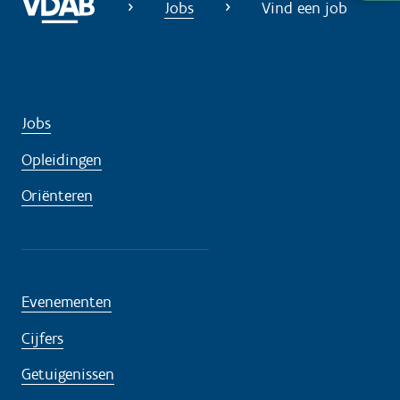
u
Jobs
Vind een job
l
p
n
o
Jobs
d
i
Opleidingen
g
Oriënteren
?
Evenementen
Cijfers
Getuigenissen