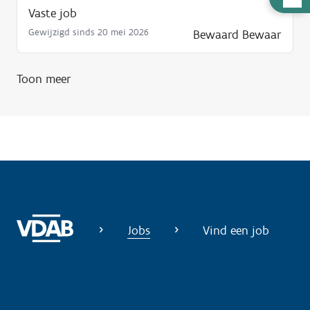
Vaste job
u
l
Gewijzigd sinds 20 mei 2026
Bewaard
Bewaar
p
n
Toon meer
o
d
i
g
?
Jobs
Vind een job