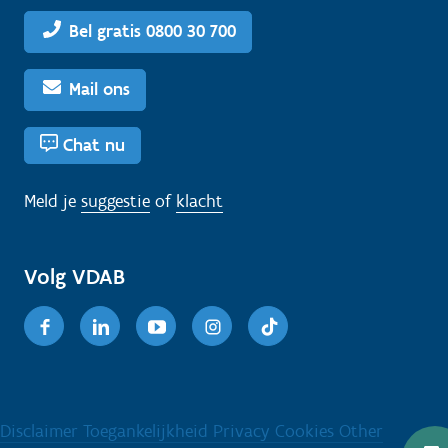
Bel gratis 0800 30 700
Mail ons
Chat nu
Meld je
suggestie
of
klacht
Volg VDAB
Facebook
Linkedin
Youtube
Instagram
TikTok
Disclaimer
Toegankelijkheid
Privacy
Cookies
Other