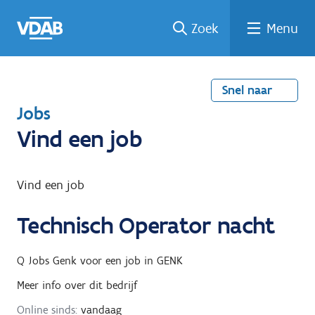
Welke
Terug
Vind
Vind
Ga
Zoek
Menu
naar
naar
een
een
job
home
oplei
past
job
de
inhou
ding
bij
mij?
d
Snel naar
T
Jobs
e
Vind een job
r
u
Vind een job
g
Technisch Operator nacht
n
a
Q Jobs Genk
voor een job in
GENK
a
Meer info over dit bedrijf
r
Online sinds:
vandaag