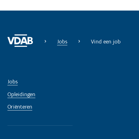
l
p
n
o
d
Jobs
Vind een job
i
g
?
Jobs
Opleidingen
Oriënteren