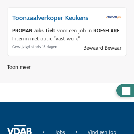
Toonzaalverkoper Keukens
PROMAN Jobs Tielt
voor een job in
ROESELARE
Interim met optie "vast werk"
Gewijzigd sinds 15 dagen
Bewaard
Bewaar
Toon meer
H
u
l
p
n
o
Jobs
Vind een job