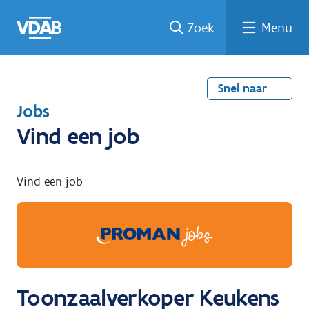
Welke
Terug
Vind
Vind
Ga
Zoek
Menu
naar
naar
een
een
job
home
oplei
past
job
de
inhou
ding
bij
mij?
d
Snel naar
T
Jobs
e
Vind een job
r
u
Vind een job
g
n
a
a
r
Toonzaalverkoper Keukens