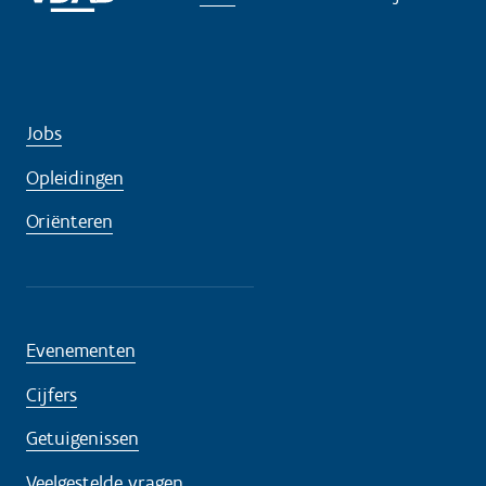
d
i
g
?
Jobs
Opleidingen
Oriënteren
Evenementen
Cijfers
Getuigenissen
Veelgestelde vragen