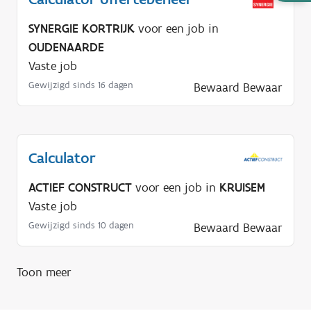
u
l
SYNERGIE KORTRIJK
voor een job in
p
OUDENAARDE
n
Vaste job
o
Gewijzigd sinds 16 dagen
Bewaard
Bewaar
d
i
g
?
Calculator
ACTIEF CONSTRUCT
voor een job in
KRUISEM
Vaste job
Gewijzigd sinds 10 dagen
Bewaard
Bewaar
Toon meer