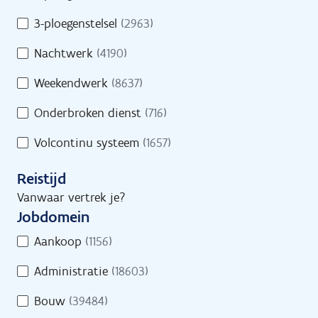
s
d
/
3-ploegenstelsel
(2963)
Geef een trefwoord in of selecteer minstens
s
D
1 filter.
Nachtwerk
(4190)
r
e
e
e
Weekendwerk
(8637)
g
l
e
Onderbroken dienst
(716)
t
l
i
Volcontinu systeem
(1657)
i
j
n
d
Reistijd
g
s
Vanwaar vertrek je?
Jobs
Vind een job
Jobdomein
J
Aankoop
(1156)
o
Administratie
(18603)
b
d
Jobs
Bouw
(39484)
o