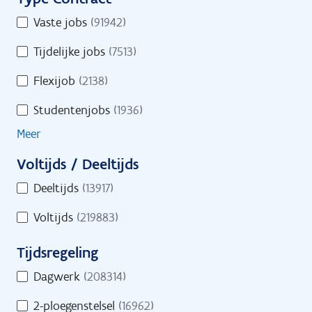
i
u
Toon op kaart
T
Vaste jobs
(91942)
r
l
y
e
t
Tijdelijke jobs
(7513)
p
o
e
e
Flexijob
(2138)
n
C
r
l
Studentenjobs
(1936)
o
s
i
n
Meer
n
t
e
Voltijds / Deeltijds
r
s
V
a
Deeltijds
(13917)
i
o
c
n
Voltijds
(219883)
l
t
d
t
Tijdsregeling
s
i
T
j
Dagwerk
(208314)
i
d
Start je zoekactie naar jobs
2-ploegenstelsel
(16962)
j