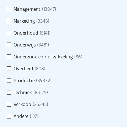
Management
(13047)
Pers
Marketing
(3348)
Contact
Onderhoud
(5141)
Onderwijs
(3481)
H
Onderzoek en ontwikkeling
(861)
Naar site werkgevers
u
l
Overheid
(808)
p
Naar site partners
Productie
(39332)
n
o
Techniek
(83125)
d
Verkoop
(25245)
i
Heb je een vraag?
g
Andere
(1271)
?
Bel gratis 0800 30 700