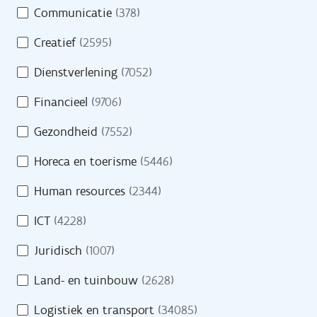
Opleidingen
Communicatie
(378)
m
e
Oriënteren
Creatief
(2595)
i
n
Dienstverlening
(7052)
Financieel
(9706)
Evenementen
Gezondheid
(7552)
Cijfers
Horeca en toerisme
(5446)
Getuigenissen
Human resources
(2344)
Veelgestelde vragen
ICT
(4228)
Juridisch
(1007)
Land- en tuinbouw
(2628)
Over VDAB
Logistiek en transport
(34085)
Werken bij VDAB