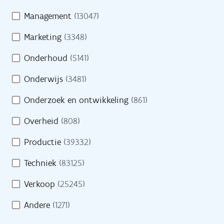
Management
(13047)
Pers
Marketing
(3348)
Contact
Onderhoud
(5141)
Onderwijs
(3481)
H
Onderzoek en ontwikkeling
(861)
Naar site werkgevers
u
l
Overheid
(808)
p
Naar site partners
Productie
(39332)
n
o
Techniek
(83125)
d
Verkoop
(25245)
i
Heb je een vraag?
g
Andere
(1271)
?
Bel gratis 0800 30 700