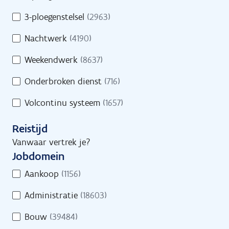
s
d
/
3-ploegenstelsel
(2963)
Geef een trefwoord in of selecteer minstens
s
D
1 filter.
Nachtwerk
(4190)
r
e
e
e
Weekendwerk
(8637)
g
l
e
Onderbroken dienst
(716)
t
l
i
Volcontinu systeem
(1657)
i
j
n
d
Reistijd
g
s
Vanwaar vertrek je?
Jobs
Vind een job
Jobdomein
J
Aankoop
(1156)
o
Administratie
(18603)
b
d
Jobs
Bouw
(39484)
o