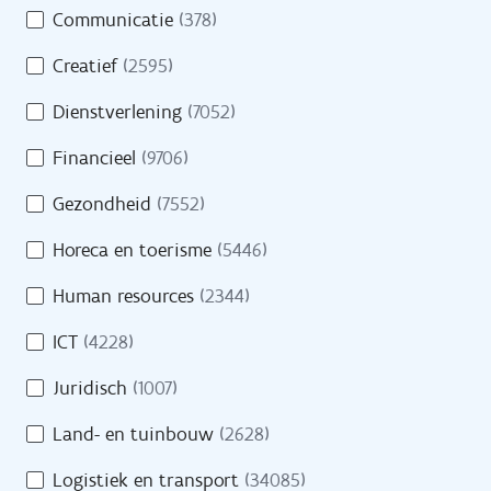
Opleidingen
Communicatie
(378)
m
e
Oriënteren
Creatief
(2595)
i
n
Dienstverlening
(7052)
Financieel
(9706)
Evenementen
Gezondheid
(7552)
Cijfers
Horeca en toerisme
(5446)
Getuigenissen
Human resources
(2344)
Veelgestelde vragen
ICT
(4228)
Juridisch
(1007)
Land- en tuinbouw
(2628)
Over VDAB
Logistiek en transport
(34085)
Werken bij VDAB