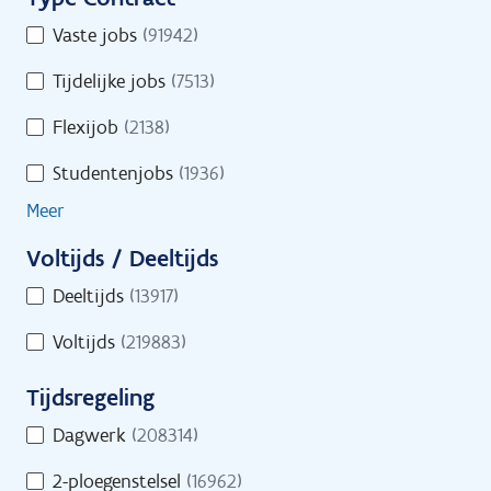
i
u
Toon op kaart
T
Vaste jobs
(91942)
r
l
y
e
t
Tijdelijke jobs
(7513)
p
o
e
e
Flexijob
(2138)
n
C
r
l
Studentenjobs
(1936)
o
s
i
n
Meer
n
t
e
Voltijds / Deeltijds
r
s
V
a
Deeltijds
(13917)
i
o
c
n
Voltijds
(219883)
l
t
d
t
Tijdsregeling
s
i
T
j
Dagwerk
(208314)
i
d
Start je zoekactie naar jobs
2-ploegenstelsel
(16962)
j