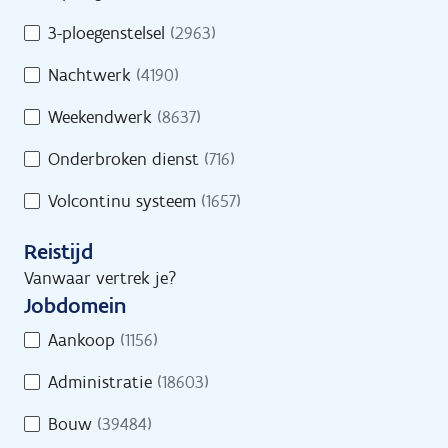
s
d
/
3-ploegenstelsel
(2963)
Geef een trefwoord in of selecteer minstens
s
D
1 filter.
Nachtwerk
(4190)
r
e
e
e
Weekendwerk
(8637)
g
l
e
Onderbroken dienst
(716)
t
l
i
Volcontinu systeem
(1657)
i
j
n
d
Reistijd
g
s
Vanwaar vertrek je?
Jobs
Vind een job
Jobdomein
J
Aankoop
(1156)
o
Administratie
(18603)
b
d
Jobs
Bouw
(39484)
o