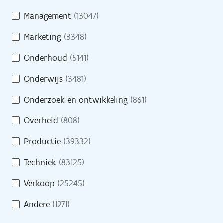
Management
(13047)
Pers
Marketing
(3348)
Contact
Onderhoud
(5141)
Onderwijs
(3481)
H
Onderzoek en ontwikkeling
(861)
Naar site werkgevers
u
l
Overheid
(808)
p
Naar site partners
Productie
(39332)
n
o
Techniek
(83125)
d
Verkoop
(25245)
i
Heb je een vraag?
g
Andere
(1271)
?
Bel gratis 0800 30 700