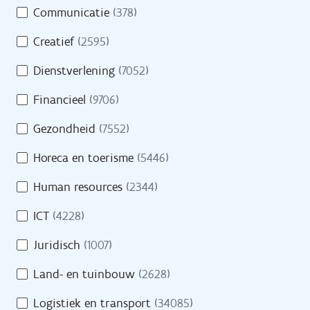
Opleidingen
Communicatie
(378)
m
e
Oriënteren
Creatief
(2595)
i
n
Dienstverlening
(7052)
Financieel
(9706)
Evenementen
Gezondheid
(7552)
Cijfers
Horeca en toerisme
(5446)
Getuigenissen
Human resources
(2344)
Veelgestelde vragen
ICT
(4228)
Juridisch
(1007)
Land- en tuinbouw
(2628)
Over VDAB
Logistiek en transport
(34085)
Werken bij VDAB