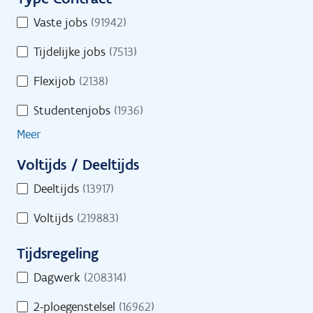
i
u
Toon op kaart
T
Vaste jobs
(91942)
r
l
y
e
t
Tijdelijke jobs
(7513)
p
o
e
e
Flexijob
(2138)
n
C
r
l
Studentenjobs
(1936)
o
s
i
n
Meer
n
t
e
Voltijds / Deeltijds
r
s
V
a
Deeltijds
(13917)
i
o
c
n
Voltijds
(219883)
l
t
d
t
Tijdsregeling
s
i
T
j
Dagwerk
(208314)
i
d
Start je zoekactie naar jobs
2-ploegenstelsel
(16962)
j