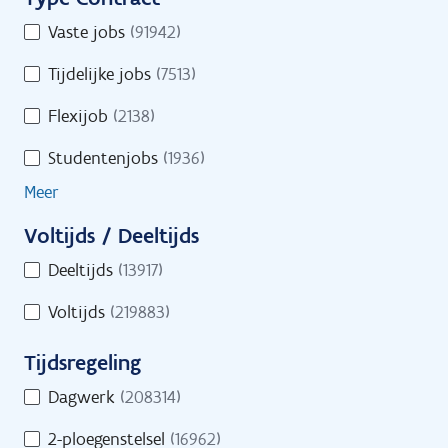
i
u
Toon op kaart
T
Vaste jobs
(91942)
r
l
y
e
t
Tijdelijke jobs
(7513)
p
o
e
e
Flexijob
(2138)
n
C
r
l
Studentenjobs
(1936)
o
s
i
n
Meer
n
t
e
Voltijds / Deeltijds
r
s
V
a
Deeltijds
(13917)
i
o
c
n
Voltijds
(219883)
l
t
d
t
Tijdsregeling
s
i
T
j
Dagwerk
(208314)
i
d
Start je zoekactie naar jobs
2-ploegenstelsel
(16962)
j