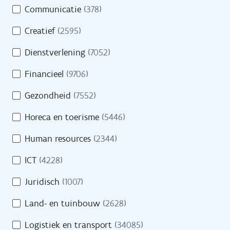
Opleidingen
Communicatie
(378)
m
e
Oriënteren
Creatief
(2595)
i
n
Dienstverlening
(7052)
Financieel
(9706)
Evenementen
Gezondheid
(7552)
Cijfers
Horeca en toerisme
(5446)
Getuigenissen
Human resources
(2344)
Veelgestelde vragen
ICT
(4228)
Juridisch
(1007)
Land- en tuinbouw
(2628)
Over VDAB
Logistiek en transport
(34085)
Werken bij VDAB