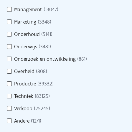
Management
(13047)
Pers
Marketing
(3348)
Contact
Onderhoud
(5141)
Onderwijs
(3481)
H
Onderzoek en ontwikkeling
(861)
Naar site werkgevers
u
l
Overheid
(808)
p
Naar site partners
Productie
(39332)
n
o
Techniek
(83125)
d
Verkoop
(25245)
i
Heb je een vraag?
g
Andere
(1271)
?
Bel gratis 0800 30 700