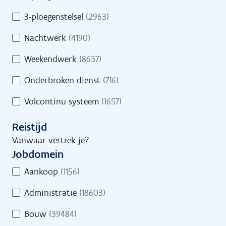
s
d
/
3-ploegenstelsel
(2963)
Geef een trefwoord in of selecteer minstens
s
D
1 filter.
Nachtwerk
(4190)
r
e
e
e
Weekendwerk
(8637)
g
l
e
Onderbroken dienst
(716)
t
l
i
Volcontinu systeem
(1657)
i
j
n
d
Reistijd
g
s
Vanwaar vertrek je?
Jobs
Vind een job
Jobdomein
J
Aankoop
(1156)
o
Administratie
(18603)
b
d
Jobs
Bouw
(39484)
o