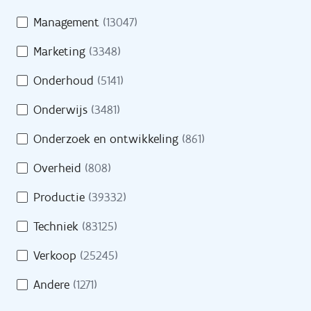
Management
(13047)
Pers
Marketing
(3348)
Contact
Onderhoud
(5141)
Onderwijs
(3481)
H
Onderzoek en ontwikkeling
(861)
Naar site werkgevers
u
l
Overheid
(808)
p
Naar site partners
Productie
(39332)
n
o
Techniek
(83125)
d
Verkoop
(25245)
i
Heb je een vraag?
g
Andere
(1271)
?
Bel gratis 0800 30 700