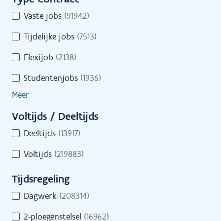
i
u
Toon op kaart
T
Vaste jobs
(91942)
r
l
y
e
t
Tijdelijke jobs
(7513)
p
o
e
e
Flexijob
(2138)
n
C
r
l
Studentenjobs
(1936)
o
s
i
n
Meer
n
t
e
Voltijds / Deeltijds
r
s
V
a
Deeltijds
(13917)
i
o
c
n
Voltijds
(219883)
l
t
d
t
Tijdsregeling
s
i
T
j
Dagwerk
(208314)
i
d
Start je zoekactie naar jobs
2-ploegenstelsel
(16962)
j