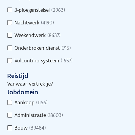
s
d
/
3-ploegenstelsel
(2963)
Geef een trefwoord in of selecteer minstens
s
D
1 filter.
Nachtwerk
(4190)
r
e
e
e
Weekendwerk
(8637)
g
l
e
Onderbroken dienst
(716)
t
l
i
Volcontinu systeem
(1657)
i
j
n
d
Reistijd
g
s
Vanwaar vertrek je?
Jobs
Vind een job
Jobdomein
J
Aankoop
(1156)
o
Administratie
(18603)
b
d
Jobs
Bouw
(39484)
o