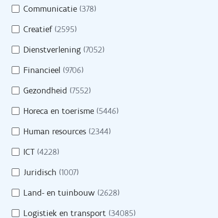
Opleidingen
Communicatie
(378)
m
e
Oriënteren
Creatief
(2595)
i
n
Dienstverlening
(7052)
Financieel
(9706)
Evenementen
Gezondheid
(7552)
Cijfers
Horeca en toerisme
(5446)
Getuigenissen
Human resources
(2344)
Veelgestelde vragen
ICT
(4228)
Juridisch
(1007)
Land- en tuinbouw
(2628)
Over VDAB
Logistiek en transport
(34085)
Werken bij VDAB