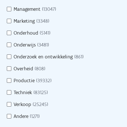
Management
(13047)
Pers
Marketing
(3348)
Contact
Onderhoud
(5141)
Onderwijs
(3481)
H
Onderzoek en ontwikkeling
(861)
Naar site werkgevers
u
l
Overheid
(808)
p
Naar site partners
Productie
(39332)
n
o
Techniek
(83125)
d
Verkoop
(25245)
i
Heb je een vraag?
g
Andere
(1271)
?
Bel gratis 0800 30 700