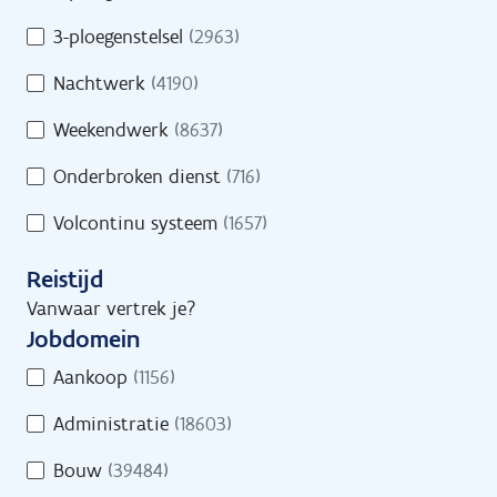
s
d
/
3-ploegenstelsel
(2963)
Geef een trefwoord in of selecteer minstens
s
D
1 filter.
Nachtwerk
(4190)
r
e
e
e
Weekendwerk
(8637)
g
l
e
Onderbroken dienst
(716)
t
l
i
Volcontinu systeem
(1657)
i
j
n
d
Reistijd
g
s
Vanwaar vertrek je?
Jobs
Vind een job
Jobdomein
J
Aankoop
(1156)
o
Administratie
(18603)
b
d
Jobs
Bouw
(39484)
o