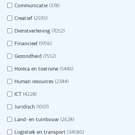
Opleidingen
Communicatie
(378)
m
e
Oriënteren
Creatief
(2595)
i
n
Dienstverlening
(7052)
Financieel
(9706)
Evenementen
Gezondheid
(7552)
Cijfers
Horeca en toerisme
(5446)
Getuigenissen
Human resources
(2344)
Veelgestelde vragen
ICT
(4228)
Juridisch
(1007)
Land- en tuinbouw
(2628)
Over VDAB
Logistiek en transport
(34085)
Werken bij VDAB