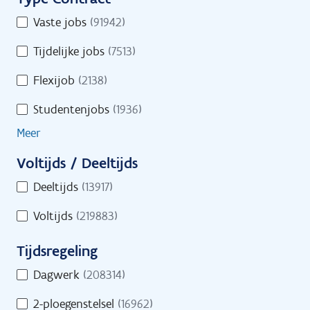
i
u
Toon op kaart
T
Vaste jobs
(91942)
r
l
y
e
t
Tijdelijke jobs
(7513)
p
o
e
e
Flexijob
(2138)
n
C
r
l
Studentenjobs
(1936)
o
s
i
n
Meer
n
t
e
Voltijds / Deeltijds
r
s
V
a
Deeltijds
(13917)
i
o
c
n
Voltijds
(219883)
l
t
d
t
Tijdsregeling
s
i
T
j
Dagwerk
(208314)
i
d
Start je zoekactie naar jobs
2-ploegenstelsel
(16962)
j