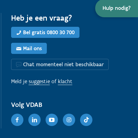
Hulp nodig?
Heb je een vraag?
Bel gratis 0800 30 700
Mail ons
Chat momenteel niet beschikbaar
Meld je
suggestie
of
klacht
Volg VDAB
Facebook
Linkedin
Youtube
Instagram
TikTok