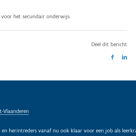
! voor het secundair onderwijs.
Deel dit bericht
t-Vlaanderen
 en herintreders vanaf nu ook klaar voor een job als leerkr