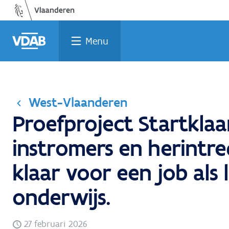
Welke
Terug
Vind
Vind
Ga
naar
naar
een
een
job
opleiding
home
past
job
de
Menu
inhoud
bij
mij?
West-Vlaanderen
Proefproject Startklaar
instromers en herintr
klaar voor een job als 
onderwijs.
27 februari 2026