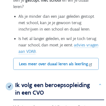
Ben je
gestopt met school
en wil je duaal
leren?
Als je minder dan een jaar geleden gestopt
met school, kan je je gewoon terug
inschrijven in een school en duaal leren.
Is het al langer geleden, en wil je toch terug
naar school, dan moet je eerst
advies vragen
aan VDAB
.
Lees meer over duaal leren als leerling
Ik volg een beroepsopleiding
T
in een CVO