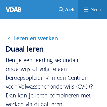
Welke
Terug
Vind
Vind
Ga
Zoek
Menu
naar
naar
een
een
job
home
oplei
past
job
de
inhou
ding
bij
mij?
d
Leren en werken
Duaal leren
Ben je een leerling secundair
onderwijs of volg je een
beroepsopleiding in een Centrum
voor Volwassenenonderwijs (CVO)?
Dan kan je leren combineren met
werken via duaal leren.