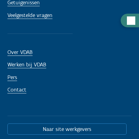
Getuigenissen
Veelgestelde vragen
H
u
l
p
Over VDAB
n
o
Werken bij VDAB
d
Pers
i
g
Contact
?
Naar site werkgevers