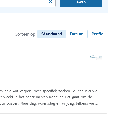
Zoek
Standaard
Datum
Profiel
Sorteer op
rovincie Antwerpen. Meer specifiek zoeken wij een nieuwe
r week) in het centrum van Kapellen Het gaat om de
urrooster:. Maandag, woensdag en vrijdag: telkens van
6.00 uur tot 11.00 uur Jouw takenpakket bestaat uit:. Je