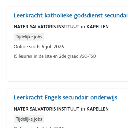
verzorgt de schoonmaak van de kantoren en het sanitair b
opleiding werk je volgens de gevraagde methodes en met 
Leerkracht katholieke godsdienst secunda
correct gebruik van de juiste persoonlijke beschermingsmi
zijn in de jou toegewezen ruimtes pas je nauwgezet toe.
MATER SALVATORIS INSTITUUT
in
KAPELLEN
Tijdelijke jobs
Online sinds 6 jul. 2026
15 lesuren in de 1ste en 2de graad ASO-TSO
Leerkracht Engels secundair onderwijs
MATER SALVATORIS INSTITUUT
in
KAPELLEN
Tijdelijke jobs