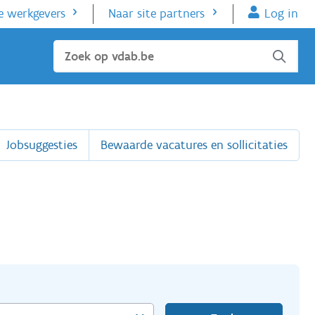
e werkgevers
Naar site partners
Log in
Sluiten
Jobsuggesties
Bewaarde vacatures en sollicitaties