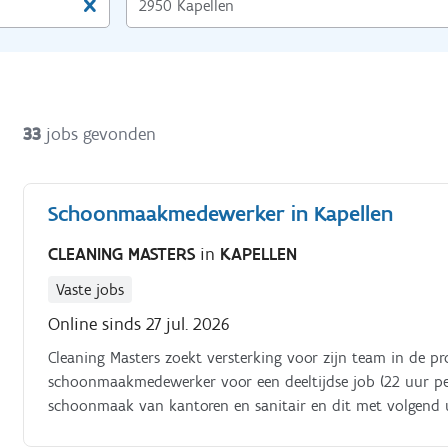
33
jobs gevonden
Schoonmaakmedewerker in Kapellen
CLEANING MASTERS
in
KAPELLEN
Vaste jobs
Online sinds 27 jul. 2026
Cleaning Masters zoekt versterking voor zijn team in de p
schoonmaakmedewerker voor een deeltijdse job (22 uur pe
schoonmaak van kantoren en sanitair en dit met volgend u
6.00 uur tot 10.00 uur Dinsdag en donderdag: telkens van 