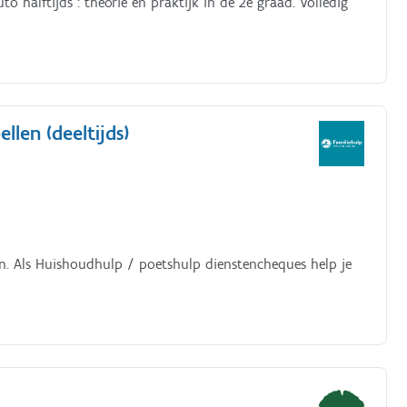
 halftijds : theorie en praktijk in de 2e graad. Volledig
len (deeltijds)
en. Als Huishoudhulp / poetshulp dienstencheques help je