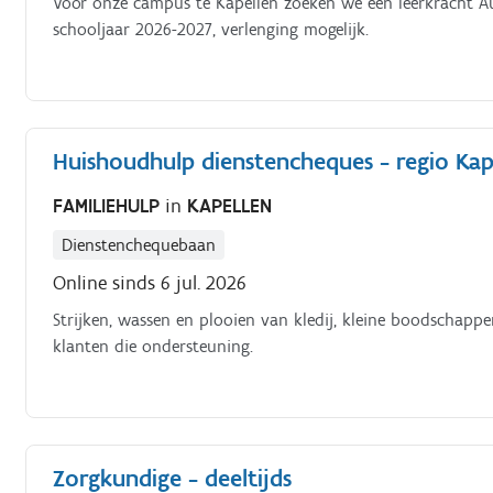
Voor onze campus te Kapellen zoeken we een leerkracht Auto
schooljaar 2026-2027, verlenging mogelijk.
Huishoudhulp dienstencheques - regio Kapel
FAMILIEHULP
in
KAPELLEN
Dienstenchequebaan
Online sinds 6 jul. 2026
Strijken, wassen en plooien van kledij, kleine boodschapp
klanten die ondersteuning.
Zorgkundige - deeltijds