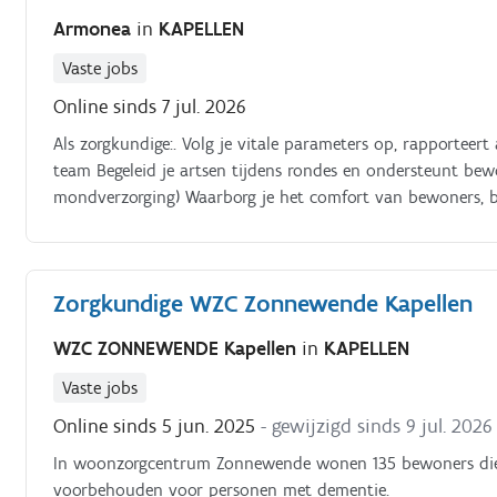
Armonea
in
KAPELLEN
Vaste jobs
Online sinds 7 jul. 2026
Als zorgkundige:. Volg je vitale parameters op, rapporte
team Begeleid je artsen tijdens rondes en ondersteunt bewo
mondverzorging) Waarborg je het comfort van bewoners, b
medicatie volgens instructies Stimuleert sociale contacte
in moeilijke momenten Neemt deel aan groepsactiviteiten, 
administratieve taken uit
Zorgkundige WZC Zonnewende Kapellen
WZC ZONNEWENDE Kapellen
in
KAPELLEN
Vaste jobs
Online sinds 5 jun. 2025
- gewijzigd sinds 9 jul. 2026
In woonzorgcentrum Zonnewende wonen 135 bewoners die ov
voorbehouden voor personen met dementie.