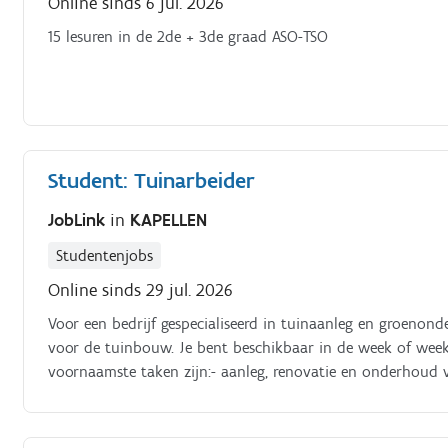
Online sinds 6 jul. 2026
15 lesuren in de 2de + 3de graad ASO-TSO
Student: Tuinarbeider
JobLink
in
KAPELLEN
Studentenjobs
Online sinds 29 jul. 2026
Voor een bedrijf gespecialiseerd in tuinaanleg en groenon
voor de tuinbouw. Je bent beschikbaar in de week of wee
voornaamste taken zijn:- aanleg, renovatie en onderhoud v
snoeien;- aanleg van borduren, trappen, klinkers en terrass