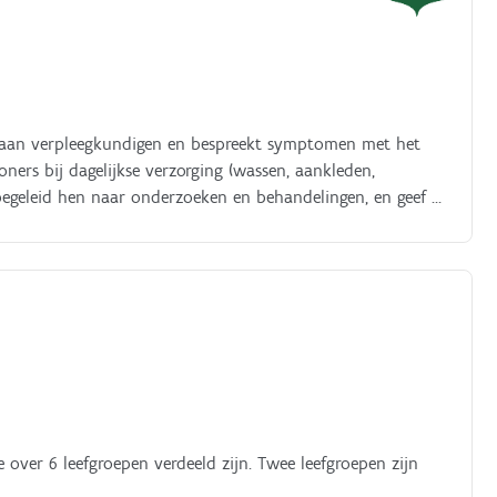
ert aan verpleegkundigen en bespreekt symptomen met het
ners bij dagelijkse verzorging (wassen, aankleden,
egeleid hen naar onderzoeken en behandelingen, en geef je
n, ondersteunt familiebetrokkenheid en begeleidt bewoners
bevordert een positieve leefomgeving en voert
er 6 leefgroepen verdeeld zijn. Twee leefgroepen zijn