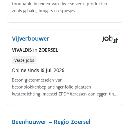
toonbank. bereiden van diverse verse producten
zoals gehakt, burgers en spiesjes.
Vijverbouwer
VIVALDIS
in
ZOERSEL
Vaste jobs
Online sinds 16 jul. 2026
Beton gietenmetselen van
betonblokkenbeplantingenfolie plaatsen
(waterdichting: meestel EPDM)terassen aanleggen (in
hout & natuursteen)stopcontacten en verlichting
plaatsen. Profiel. ?? Jouw taken?
Beenhouwer – Regio Zoersel