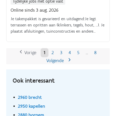
aantrekkelijke winkelpresentatie Uitvoeren van
Tijdelijke jobs met optie vast
dagelijkse winkeltaken zoals aanvullen, ordelijk
Online sinds 3 aug. 2026
houden van de winkel en kassawerk Actief
Je takenpakket is gevarieerd en uitdagend:Je legt
meewerken aan het behalen van de
terrassen en opritten aan (klinkers, tegels, hout, …). Je
winkeldoelstellingen
plaatst afsluitingen, tuinconstructies en andere
elementen.
Vorige
1
2
3
4
5
8
…
Volgende
Ook interessant
2960 brecht
2950 kapellen
2880 bornem