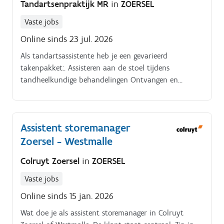
Tandartsenpraktijk MR
in
ZOERSEL
Vaste jobs
Online sinds 23 jul. 2026
Als tandartsassistente heb je een gevarieerd
takenpakket:. Assisteren aan de stoel tijdens
tandheelkundige behandelingen Ontvangen en
begeleiden van patiënten Beheer van de receptie,
telefoon en agenda Steriliseren en voorbereiden van
instrumenten Administratieve ondersteuning en
Assistent storemanager
opvolging van patiëntendossiers Mee zorgen voor een
Zoersel - Westmalle
vlotte en aangename werking van de praktijk
Colruyt Zoersel
in
ZOERSEL
Vaste jobs
Online sinds 15 jan. 2026
Wat doe je als assistent storemanager in Colruyt