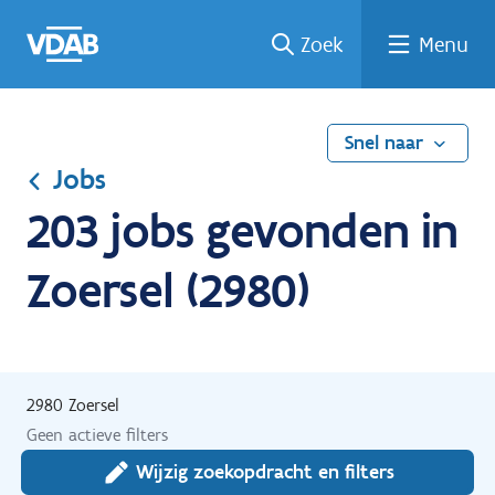
Ga
Vind
Vind
Welke
Terug
Zoek
Menu
naar
een
een
job
naar
de
job
opleiding
past
home
inhoud
bij
mij?
Snel naar
Jobs
203 jobs gevonden in
Zoersel (2980)
2980 Zoersel
Geen actieve filters
Wijzig zoekopdracht en filters