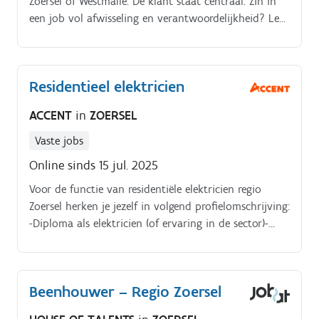
Zoersel of Westmalle. De klant staat centraal. Zin in
een job vol afwisseling en verantwoordelijkheid? Lees
dan snel verder!.
Residentieel elektricien
ACCENT
in
ZOERSEL
Vaste jobs
Online sinds 15 jul. 2025
Voor de functie van residentiële elektricien regio
Zoersel herken je jezelf in volgend profielomschrijving:
-Diploma als elektricien (of ervaring in de sector)-
Rijbewijs B om je vlot te verplaatsen. Ervaring met
renovatie en nieuwbouw is een plus-Zelfstandig en
precies kunnen werken-Flexibel en klantgericht-Bereid
Beenhouwer – Regio Zoersel
om nieuwe dingen te leren-Veiligheidsbewust