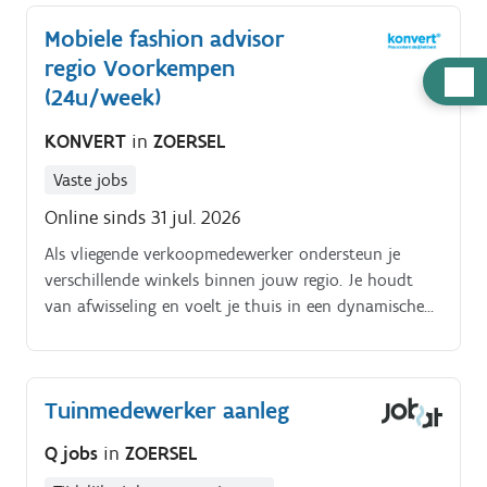
Mobiele fashion advisor
regio Voorkempen
Hulp
(24u/week)
nodig
KONVERT
in
ZOERSEL
Vaste jobs
Online sinds 31 jul. 2026
Als vliegende verkoopmedewerker ondersteun je
verschillende winkels binnen jouw regio. Je houdt
van afwisseling en voelt je thuis in een dynamische
omgeving waar geen enkele dag hetzelfde is Jouw
taken:. Ondersteunen van verschillende winkels
binnen de regio Voorkempen Klanten warm,
Tuinmedewerker aanleg
deskundig en enthousiast adviseren bij hun aankoop
Klanten inspireren met de nieuwste modetrends en
Q jobs
in
ZOERSEL
stijlvolle combinaties Bijdragen aan een