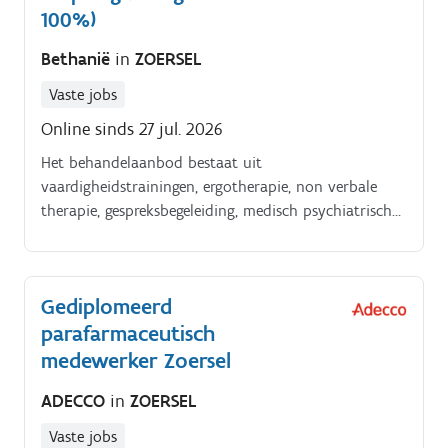
100%)
Bethanië
in
ZOERSEL
Vaste jobs
Online sinds 27 jul. 2026
Het behandelaanbod bestaat uit
vaardigheidstrainingen, ergotherapie, non verbale
therapie, gespreksbegeleiding, medisch psychiatrische
opvolging en diagnostiek. De beoogde gemiddelde
behandelduur bedraagt 6 maanden.
Gediplomeerd
parafarmaceutisch
medewerker Zoersel
ADECCO
in
ZOERSEL
Vaste jobs