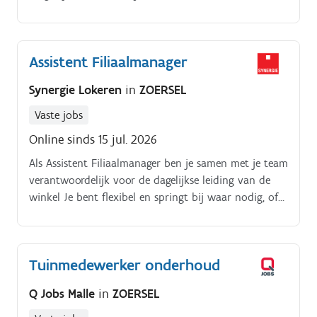
afdelingen.
Assistent Filiaalmanager
Synergie Lokeren
in
ZOERSEL
Vaste jobs
Online sinds 15 jul. 2026
Als Assistent Filiaalmanager ben je samen met je team
verantwoordelijk voor de dagelijkse leiding van de
winkel Je bent flexibel en springt bij waar nodig, of
het nu gaat om het ondersteunen van je manager of
je collega's De klant staat bij jou altijd op nummer
één en je geeft het goede voorbeeld aan je team Je
Tuinmedewerker onderhoud
geeft hands-on leiding op de werkvloer en staat
altijd klaar om je team te ondersteunen. Je zorgt
Q Jobs Malle
in
ZOERSEL
voor een efficiënte taakverdeling en biedt coaching
en training aan waar nodig Veiligheid staat voorop,