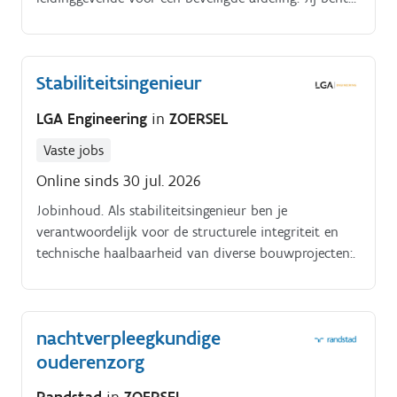
de schakel tussen het zorgteam, de bewoners en de
organisatie en zorgt ervoor dat alles vlot en
kwaliteitsvol verloopt Jouw taken?.
Stabiliteitsingenieur
LGA Engineering
in
ZOERSEL
Vaste jobs
Online sinds 30 jul. 2026
Jobinhoud. Als stabiliteitsingenieur ben je
verantwoordelijk voor de structurele integriteit en
technische haalbaarheid van diverse bouwprojecten:.
nachtverpleegkundige
ouderenzorg