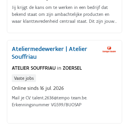
Jij krijgt de kans om te werken in een bedrijf dat
bekend staat om zijn ambachtelijke producten en
waar klanttevredenheid centraal staat. Dit zijn jouw
belangrijkste taken:Jij weegt producten af, pakt ze in
en voorziet ze van het juiste etiket.
Ateliermedewerker | Atelier
Souffriau
ATELIER SOUFFRIAU
in
ZOERSEL
Vaste jobs
Online sinds 16 jul. 2026
Mail je CV: talent.2636@tempo team.be.
Erkenningsnummer VG599/BUOSAP