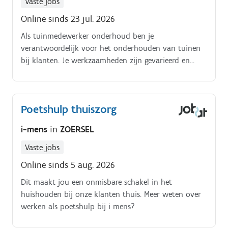
Vaste jobs
dus je zorgt ervoor dat alle procedures worden
Online sinds 23 jul. 2026
gevolgd en waar mogelijk verbeterd Ook houd je je
Als tuinmedewerker onderhoud ben je
bezig met administratief werk en voorraadbeheer.
verantwoordelijk voor het onderhouden van tuinen
Samen met de filiaalmanager vorm je de spil van de
bij klanten. Je werkzaamheden zijn gevarieerd en
winkel en adviseer je klanten wanneer dat nodig is
bestaan onder andere uit:. Je snoeit hagen, struiken
en bomen. Je maait gazons en verzorgt de
beplanting.
Poetshulp thuiszorg
i-mens
in
ZOERSEL
Vaste jobs
Online sinds 5 aug. 2026
Dit maakt jou een onmisbare schakel in het
huishouden bij onze klanten thuis. Meer weten over
werken als poetshulp bij i mens?