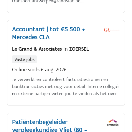
transport.antwerpen@randstad.be.
Erkenningsnummer Randstad Belgium: VG
458/BUOSAP
Accountant | tot €5.500 +
Mercedes CLA
Le Grand & Associates
in
ZOERSEL
Vaste jobs
Online sinds 6 aug. 2026
Je verwerkt en controleert facturatiestromen en
banktransacties met oog voor detail. Interne collega's
en externe partijen weten jou te vinden als het over
de financiële kant van jouw dossiers gaat.
Patiëntenbegeleider
verpleegkundige Vliet (80 -