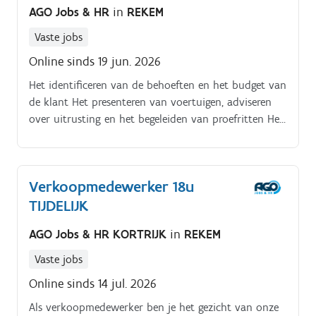
AGO Jobs & HR
in
REKEM
Vaste jobs
Online sinds 19 jun. 2026
Het identificeren van de behoeften en het budget van
de klant Het presenteren van voertuigen, adviseren
over uitrusting en het begeleiden van proefritten Het
opstellen van commerciële aanbiedingen,
financieringsvoorstellen en verkoopvoorwaarden Het
proactief opvolgen van bestellingen en
Verkoopmedewerker 18u
administratieve opvolggegevens registreren
TIJDELIJK
Deelnemen aan commerciële acties tijdens
evenementen en zorgen voor een representatieve
AGO Jobs & HR KORTRIJK
in
REKEM
verkoopruimte
Vaste jobs
Online sinds 14 jul. 2026
Als verkoopmedewerker ben je het gezicht van onze