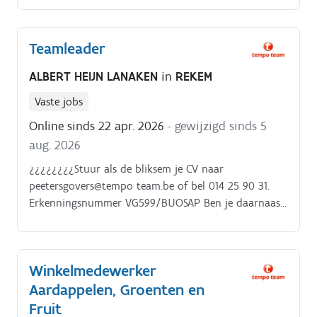
Teamleader
ALBERT HEIJN LANAKEN
in
REKEM
Vaste jobs
Online sinds 22 apr. 2026
- gewijzigd sinds 5
aug. 2026
¿¿¿¿¿¿¿¿Stuur als de bliksem je CV naar
peetersgovers@tempo team.be of bel 014 25 90 31.
Erkenningsnummer VG599/BUOSAP Ben je daarnaast
niet bang voor vroege werkuren en weekendwerk?
Dan ben jij de teamleader die wij zoeken bij Albert
Heijn Lanaken!
Winkelmedewerker
Aardappelen, Groenten en
Fruit