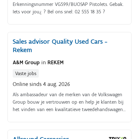
Erkenningsnummer VG599/BUOSAP Pistolets. Gebak.
Iets voor jou¿ ? Bel ons snel: 02 555 18 35 ?
Sales advisor Quality Used Cars -
Rekem
A&M Group
in
REKEM
Vaste jobs
Online sinds 4 aug. 2026
Als ambassadeur van de merken van de Volkswagen
Group bouw je vertrouwen op en help je klanten bij
het vinden van een kwalitatieve tweedehandswagen
die perfect aansluit bij hun wensen, budget en
mobiliteitsbehoeften. De markt van
tweedehandswagens beweegt snel en vraagt een