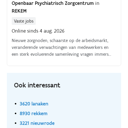
Openbaar Psychiatrisch Zorgcentrum
in
REKEM
Vaste jobs
Online sinds 4 aug. 2026
Nieuwe zorgnoden, schaarste op de arbeidsmarkt,
veranderende verwachtingen van medewerkers en
een sterk evoluerende samenleving vragen immers
een andere organisatie dan die van vandaag Jouw
uitdaging. Als manager mens en organisatie geef je
richting aan het beleid rond mensen, talent en
organisatieontwikkeling binnen OPZC Rekem.
Ook interessant
3620 lanaken
8930 rekkem
3221 nieuwrode