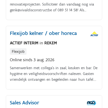
renovatieprojecten. Solliciteer dan vandaag nog via
genk@vivaldisconstructbe of 089 51 14 58! Als
dakwerker: Werk je voornamelijk op hellende daken,
zowel pannen en leien.
Flexijob kelner / ober horeca
ACTIEF INTERIM
in
REKEM
Flexijob
Online sinds 3 aug. 2026
Samenwerken met collega’s in zaal, keuken en bar. De
hygiëne en veiligheidsvoorschriften naleven. Gasten
vriendelijk ontvangen en begeleiden naar hun tafel.
Menu’s toelichten en advies geven over gerechten en
dranken.
Sales Advisor