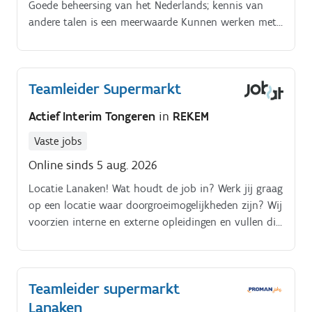
Goede beheersing van het Nederlands; kennis van
andere talen is een meerwaarde Kunnen werken met
een kassasysteem is een pluspunt Werkuren. Flexibele
werkuren, inclusief avonden, weekends en feestdagen
Zowel voltijdse als deeltijdse tewerkstelling mogelijk
Teamleider Supermarkt
Actief Interim Tongeren
in
REKEM
Vaste jobs
Online sinds 5 aug. 2026
Locatie Lanaken! Wat houdt de job in? Werk jij graag
op een locatie waar doorgroeimogelijkheden zijn? Wij
voorzien interne en externe opleidingen en vullen dit
aan met een training on the job!
Teamleider supermarkt
Lanaken