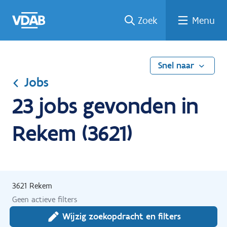
Ga
Vind
Vind
Welke
Terug
Zoek
Menu
naar
een
een
job
naar
de
job
opleiding
past
home
inhoud
bij
mij?
Snel naar
Jobs
23 jobs gevonden in
Rekem (3621)
3621 Rekem
Geen actieve filters
Wijzig zoekopdracht en filters