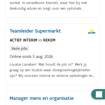
winkel. Je verwelkomt klanten, staat hen bij met
deskundig advies en zorgt voor een optimale
winkelervaring. Je helpt bij het aanvullen van de
voorraad, het netjes houden van de winkel en het
afrekenen van aankopen. Daarnaast speel je een
Teamleider Supermarkt
actieve rol in het behalen van verkoopdoelstellingen
en het opbouwen van klantenrelaties.
ACTIEF INTERIM
in
REKEM
Vaste jobs
Online sinds 5 aug. 2026
Locatie Lanaken!. Wat houdt de job in?. Werk jij
graag op een locatie waar doorgroeimogelijkheden
zijn? Wij voorzien interne en externe opleidingen en
vullen dit aan met een training on the job!.
Hulp
Manager mens en organisatie
nodig