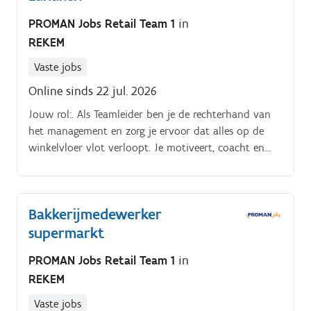
PROMAN Jobs Retail Team 1
in
REKEM
Vaste jobs
Online sinds 22 jul. 2026
Jouw rol:. Als Teamleider ben je de rechterhand van
het management en zorg je ervoor dat alles op de
winkelvloer vlot verloopt. Je motiveert, coacht en
inspireert je collega’s zodat ze het beste uit zichzelf
halen. Met jouw organisatietalent en
verantwoordelijkheidszin zorg je dat de juiste mensen
Bakkerijmedewerker
op het juiste moment op de juiste plek staan.
supermarkt
PROMAN Jobs Retail Team 1
in
REKEM
Vaste jobs