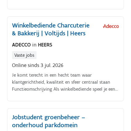
bewoners bespreken binnen het team;hulp aanbieden
tijdens maaltijden, ontbijt en andere dagelijkse
momenten;mee zorgen voor een warme en huiselijke
Winkelbediende Charcuterie
sfeer op de afdeling;begeleiden van activiteiten en
& Bakkerij | Voltijds | Heers
animatiemomenten voor bewoners;huishoudelijke
ondersteuning binnen de leefomgeving van
ADECCO
in
HEERS
bewoners;bijdragen aan orde, netheid en praktische
ondersteuning op de afdeling;permanente
Vaste jobs
aanwezigheid en nabijheid bieden aan bewoners.
Online sinds 3 jul. 2026
Je komt terecht in een hecht team waar
klantgerichtheid, kwaliteit en sfeer centraal staan
Functieomschrijving Als winkelbediende speel je een
belangrijke rol binnen de afdelingen charcuterie,
bakkerij en droge voeding. Jij zorgt voor een vlotte
bediening van klanten, een nette winkel en een
Jobstudent groenbeheer –
aantrekkelijke presentatie van producten Jouw taken
onderhoud parkdomein
omvatten o.a.:.