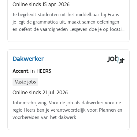
Online sinds 15 apr. 2026
Je begeleidt studenten uit het middelbaar bij Frans:
je legt de grammatica uit, maakt samen oefeningen
en oefent de vaardigheden Lesgeven doe je op locatie
(bij jou thuis of bij de student thuis) of via onze
gratis online leeromgeving Je geeft les op momenten
die voor jou goed passen in overleg met de student.
Dakwerker
Accent
in
HEERS
Vaste jobs
Online sinds 21 jul. 2026
Jobomschrijving. Voor de job als dakwerker voor de
regio Heers ben je verantwoordelijk voor: Plannen en
voorbereiden van het dakwerk.