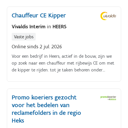
zorgkwaliteit.
grond & asfalt transport.
Chauffeur CE Kipper
Vivaldis Interim
in
HEERS
Vaste jobs
Online sinds 2 jul. 2026
Voor een bedrijf in Heers, actief in de bouw, zijn we
op zoek naar een chauffeur met rijbewijs CE om met
de kipper te rijden. tot je taken behoren onder
andere:Vervoeren zand, grind, asfalt, etc. Je kan
werken met de kipper en trekker-oplegger. Je werkt
van maandag tot vrijdag en af en toe eens op een
Promo koeriers gezocht
zaterdag
voor het bedelen van
reclamefolders in de regio
Heks