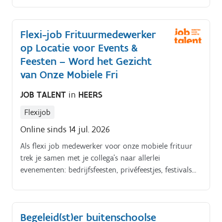
rechtstreeks in de verzamelbakken aan de tractor Wij
proberen zoveel mogelijk gebruik te maken van
Flexi-job Frituurmedewerker
plukplatformen en plukwagens zodanig dat het
op Locatie voor Events &
fysieke werk minder belastend is #werkplekvrij
Feesten – Word het Gezicht
van Onze Mobiele Fri
JOB TALENT
in
HEERS
Flexijob
Online sinds 14 jul. 2026
Als flexi job medewerker voor onze mobiele frituur
trek je samen met je collega’s naar allerlei
evenementen: bedrijfsfeesten, privéfeestjes, festivals
en nog veel meer. Jij bent het gezicht van onze
frituur ter plaatse, bakt frietjes en snacks, en zorgt
dat elke klant met een glimlach vertrekt.
Begeleid(st)er buitenschoolse