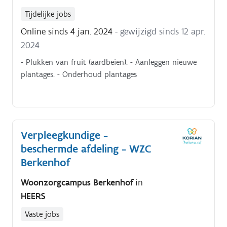
veranderingen in gezondheid en welzijn;onderhouden
Tijdelijke jobs
van contact met bewoners, familie en
Online sinds 4 jan. 2024
- gewijzigd sinds 12 apr.
artsen;ondersteunen van zorgkundigen in hun
2024
dagelijkse werking;opnemen van administratieve
taken in functie van de zorgkwaliteit.
- Plukken van fruit (aardbeien). - Aanleggen nieuwe
plantages. - Onderhoud plantages
Verpleegkundige -
beschermde afdeling - WZC
Berkenhof
Woonzorgcampus Berkenhof
in
HEERS
Vaste jobs