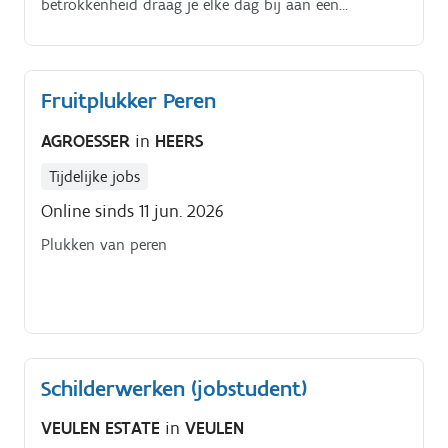
betrokkenheid draag je elke dag bij aan een
kantoor of via een videocall gegeven.
omgeving waar bewoners zich goed voelen en graag
wonen.
Fruitplukker Peren
AGROESSER
in
HEERS
Tijdelijke jobs
Online sinds 11 jun. 2026
Plukken van peren
Schilderwerken (jobstudent)
VEULEN ESTATE
in
VEULEN