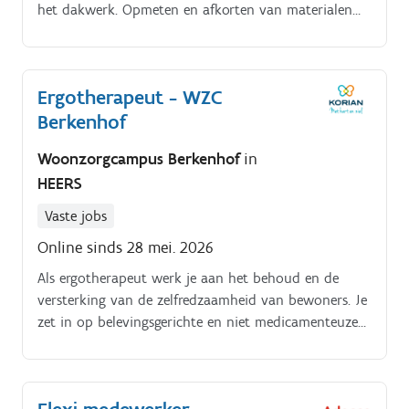
het dakwerk. Opmeten en afkorten van materialen
zoals pannen, membrane of isolatie.
Ergotherapeut - WZC
Berkenhof
Woonzorgcampus Berkenhof
in
HEERS
Vaste jobs
Online sinds 28 mei. 2026
Als ergotherapeut werk je aan het behoud en de
versterking van de zelfredzaamheid van bewoners. Je
zet in op belevingsgerichte en niet medicamenteuze
therapievormen. Jouw nieuwe takenopstellen van
individuele therapieplannen;begeleiden van bewoners
bij ADL-activiteiten;organiseren van