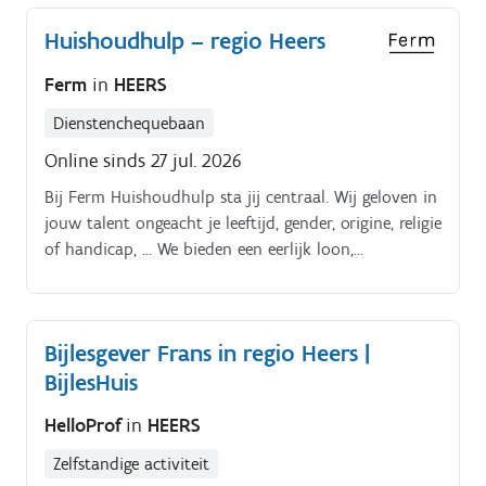
de bewoners;informeren van bewoners over de
Huishoudhulp – regio Heers
planning;observeren van het welzijn en signaleren
van veranderingen;afstemmen met
Ferm
in
HEERS
zorgcollega’s;ondersteunen bij groepsmomenten.
Dienstenchequebaan
Online sinds 27 jul. 2026
Bij Ferm Huishoudhulp sta jij centraal. Wij geloven in
jouw talent ongeacht je leeftijd, gender, origine, religie
of handicap, … We bieden een eerlijk loon,
persoonlijke begeleiding, waardevolle coaching en
opleidingen die perfect bij jou passen Dankzij de
inzet van onze fantastische medewerkers brengen we
Bijlesgever Frans in regio Heers |
huishoudens op orde.
BijlesHuis
HelloProf
in
HEERS
Zelfstandige activiteit