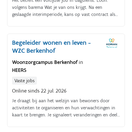
Het betreft een voltijdse job in dagdienst. Loon:
volgens barema Wat je van ons krijgt. Na een
geslaagde interimperiode, kans op vast contract als
chauffeur CE kipper.
Begeleider wonen en leven -
WZC Berkenhof
Woonzorgcampus Berkenhof
in
HEERS
Vaste jobs
Online sinds 22 jul. 2026
Je draagt bij aan het welzijn van bewoners door
activiteiten te organiseren en hun verwachtingen in
kaart te brengen. Je signaleert veranderingen en deelt
deze met het zorgteam. Je dagelijkse bezigheden
bestaan uit organiseren van activiteiten op maat van