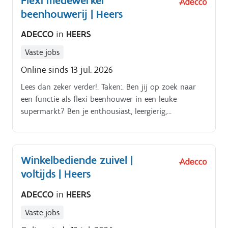
Flexi medewerker
groepssessies;toepassen van relaxatie- en
beenhouwerij | Heers
snoezelmethodieken;afstemmen met het
multidisciplinair team.
ADECCO
in
HEERS
Vaste jobs
Online sinds 13 jul. 2026
Lees dan zeker verder!. Taken:. Ben jij op zoek naar
een functie als flexi beenhouwer in een leuke
supermarkt? Ben je enthousiast, leergierig,
betrouwbaar en klantvriendelijk?
Winkelbediende zuivel |
voltijds | Heers
ADECCO
in
HEERS
Vaste jobs