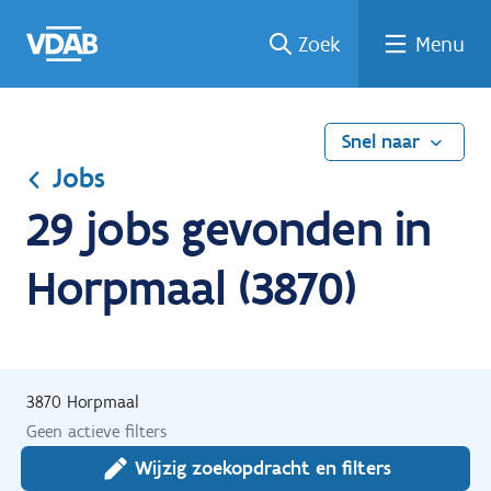
Ga
Vind
Vind
Welke
Terug
Zoek
Menu
naar
een
een
job
naar
de
job
opleiding
past
home
inhoud
bij
mij?
Snel naar
Jobs
29 jobs gevonden in
Horpmaal (3870)
3870 Horpmaal
Geen actieve filters
Wijzig zoekopdracht en filters