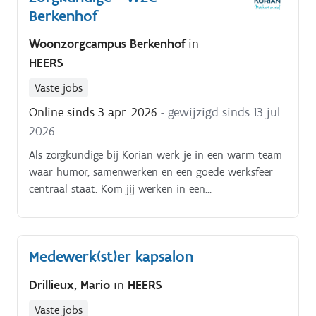
Berkenhof
Woonzorgcampus Berkenhof
in
HEERS
Vaste jobs
Online sinds 3 apr. 2026
- gewijzigd sinds 13 jul.
2026
Als zorgkundige bij Korian werk je in een warm team
waar humor, samenwerken en een goede werksfeer
centraal staat. Kom jij werken in een
woonzorgcentrum waar je de bewoners, hun families
en je collega’s goed leert kennen?
Medewerk(st)er kapsalon
Drillieux, Mario
in
HEERS
Vaste jobs