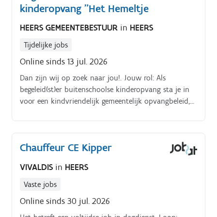
kinderopvang "Het Hemeltje
HEERS GEMEENTEBESTUUR
in
HEERS
Tijdelijke jobs
Online sinds 13 jul. 2026
Dan zijn wij op zoek naar jou!. Jouw rol: Als
begeleid(st)er buitenschoolse kinderopvang sta je in
voor een kindvriendelijk gemeentelijk opvangbeleid,
dit door het opvangen van kinderen (2,5j – 12j)
buiten de schooluren, het uitwerken van activiteiten
en het dagelijks contact met de ouders.
Chauffeur CE Kipper
VIVALDIS
in
HEERS
Vaste jobs
Online sinds 30 jul. 2026