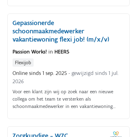
rijden- Routeplanning en navigatie naar verschillende
los- en laadadressen.- Het bijhouden van de nodige
administratie met betrekking tot vracht en
Gepassionerde
transportdocumenten.- Voldoen aan alle wettelijke
schoonmaakmedewerker
eisen en richtlijnen voor veilig vervoer.- Onderhouden
van communicatie met de planning en tijdig
vakantiewoning flexi job! (m/x/v)
rapporteren van eventuele afwijkingen.
Passion Works!
in
HEERS
Flexijob
Online sinds 1 sep. 2025
- gewijzigd sinds 1 jul.
2026
Voor een klant zijn wij op zoek naar een nieuwe
collega om het team te versterken als
schoonmaakmedewerker in een vakantiewoning
Taken:. Schoonmaken van de kamers;.
Zorgkundige - WZC