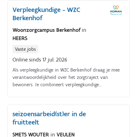
Verpleegkundige - WZC
Berkenhof
Woonzorgcampus Berkenhof
in
HEERS
Vaste jobs
Online sinds 17 jul. 2026
Als verpleegkundige in WZC Berkenhof draag je mee
verantwoordelijkheid over het zorgtraject van
bewoners. Je combineert verpleegkundige
handelingen met nabijheid en werkt in een team
waar samenwerking en menselijkheid centraal staan.
Je dagelijkse bezigheden bestaan uit uitvoeren van
seizoensarbeid(st)er in de
verpleegkundige handelingen volgens de geldende
fruitteelt
richtlijnen;opvolgen van zorgplannen en
bewonersdossiers en bewaken van de
SMETS WOUTER
in
VEULEN
continuïteit;observeren en rapporteren van