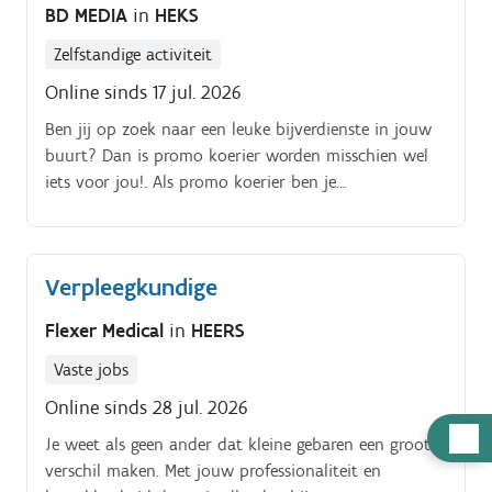
BD MEDIA
in
HEKS
Zelfstandige activiteit
Online sinds 17 jul. 2026
Ben jij op zoek naar een leuke bijverdienste in jouw
buurt? Dan is promo koerier worden misschien wel
iets voor jou!. Als promo koerier ben je
verantwoordelijk voor het rondbrengen van het
wekelijkse folderpakket in de door jou gekozen buurt
Je kiest daarbij zelf hoe je dat doet (met de fiets, te
Verpleegkundige
voet, bromfiets, … ) De folderpakketten moeten
tussen zondagochtend en dinsdagavond in de
Flexer Medical
in
HEERS
brievenbussen belanden Je kiest binnen die
tijdspanne zelf wanneer je de pakketten rondbrengt
Vaste jobs
Op die manier kan je het inplannen volgens jouw
Online sinds 28 jul. 2026
eigen beschikbaarheid De opdracht is in zelfstandig
Hulp
Je weet als geen ander dat kleine gebaren een groot
bijberoep/hoofdberoep: Wat je hiervoor moet doen
nodig
verschil maken. Met jouw professionaliteit en
wordt tijdens een gesprek in het dichtstbijzijnde