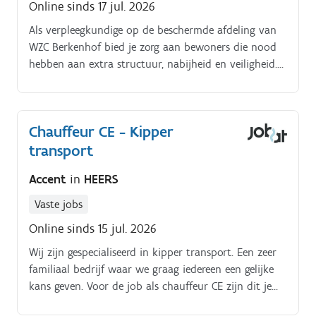
Online sinds 17 jul. 2026
Als verpleegkundige op de beschermde afdeling van
WZC Berkenhof bied je zorg aan bewoners die nood
hebben aan extra structuur, nabijheid en veiligheid.
Je combineert verpleegkundige deskundigheid met
een rustige aanpak en duidelijke afstemming binnen
het team. Je draagt bij aan een voorspelbare, warme
Chauffeur CE - Kipper
leefomgeving en volgt bewoners integraal op binnen
transport
hun zorgtraject. Je dagelijkse bezigheden bestaan
uituitvoeren van verpleegkundige handelingen
Accent
in
HEERS
volgens de geldende richtlijnen;opvolgen van
zorgplannen en dossiers binnen de beschermde
Vaste jobs
afdeling;observeren en rapporteren van
Online sinds 15 jul. 2026
veranderingen in gezondheid, gedrag en
welzijn;ondersteunen van zorgkundigen en
Wij zijn gespecialiseerd in kipper transport. Een zeer
afstemmen binnen het team;onderhouden van
familiaal bedrijf waar we graag iedereen een gelijke
contact met bewoners, familie en artsen;opnemen
kans geven. Voor de job als chauffeur CE zijn dit je
van administratieve taken in functie van de
taken: Chauffeur CE Kipper transport. Voornamelijk