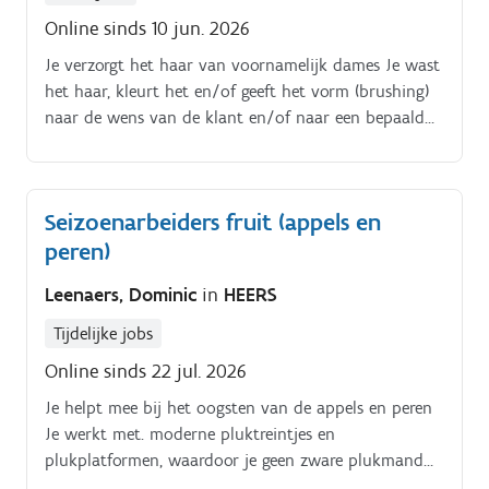
Online sinds 10 jun. 2026
Je verzorgt het haar van voornamelijk dames Je wast
het haar, kleurt het en/of geeft het vorm (brushing)
naar de wens van de klant en/of naar een bepaald
model Je geeft advies over haar- en
hoofdhuidverzorging Je brengt een permanent aan
De zaakvoerder doet zelf al het knipwerk.
Seizoenarbeiders fruit (appels en
peren)
Leenaers, Dominic
in
HEERS
Tijdelijke jobs
Online sinds 22 jul. 2026
Je helpt mee bij het oogsten van de appels en peren
Je werkt met. moderne pluktreintjes en
plukplatformen, waardoor je geen zware plukmand
op je lichaam hoeft te dragen Je legt het fruit