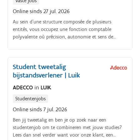
Vaste jobs
Online sinds 27 jul. 2026
Au sein d’une structure composée de plusieurs
entités, vous occupez une fonction comptable
polyvalente où précision, autonomie et sens de
l’organisation sont essentiels. Vous contribuez à une
gestion financière fiable et soutenez les activités
quotidiennes de l’équipe comptable Les
Student tweetalig
responsabilités comprennent notamment :. Encodage
bijstandsverlener | Luik
des achats, ventes et opérations financières Suivi des
paiements clients Préparation des paiements
ADECCO
in
LUIK
fournisseurs Réalisation des rapprochements
bancaires Classement et archivage des documents
Studentenjobs
comptables Participation aux clôtures périodiques et
Online sinds 7 jul. 2026
élaboration de tableaux relationnels entre les
différentes sociétés.
Ben jij tweetalig en ben je op zoek naar een
studentenjob om te combineren met jouw studies?
Lees dan snel verder want voor onze klant, een