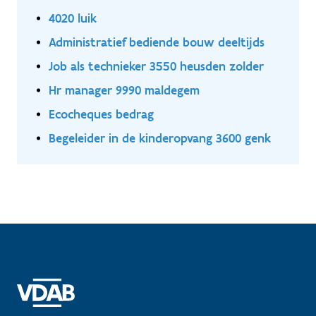
4020 luik
Administratief bediende bouw deeltijds
Job als technieker 3550 heusden zolder
Hr manager 9990 maldegem
Ecocheques bedrag
Begeleider in de kinderopvang 3600 genk