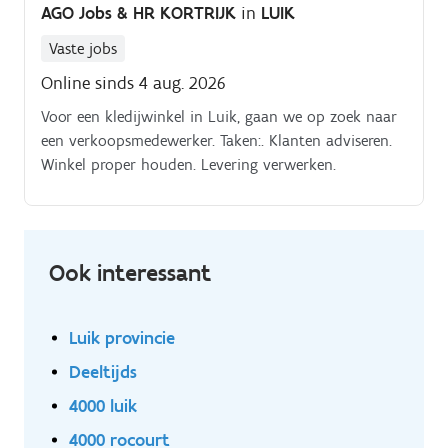
AGO Jobs & HR KORTRIJK
in
LUIK
marchandise Administration : Compléter et faire
signer les documents de transport (bons de livraison,
Vaste jobs
CMR) Entretien : Effectuer les vérifications d'usage du
Online sinds 4 aug. 2026
véhicule avant le départ et veiller à sa propreté
Voor een kledijwinkel in Luik, gaan we op zoek naar
een verkoopsmedewerker. Taken:. Klanten adviseren.
Winkel proper houden. Levering verwerken.
Ook interessant
Luik provincie
Deeltijds
4000 luik
4000 rocourt