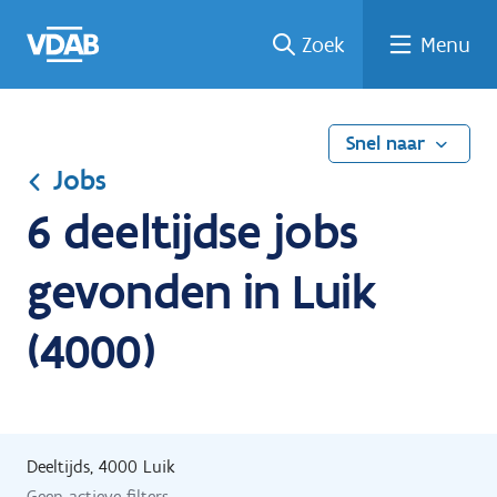
Ga
Vind
Vind
Welke
Terug
Zoek
Menu
naar
een
een
job
naar
de
job
opleiding
past
home
inhoud
bij
mij?
Snel naar
Jobs
6 deeltijdse jobs
gevonden in Luik
(4000)
Deeltijds, 4000 Luik
Geen actieve filters