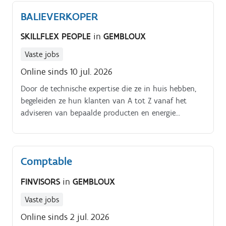
BALIEVERKOPER
SKILLFLEX PEOPLE
in
GEMBLOUX
Vaste jobs
Online sinds 10 jul. 2026
Door de technische expertise die ze in huis hebben,
begeleiden ze hun klanten van A tot Z vanaf het
adviseren van bepaalde producten en energie
efficiënte oplossingen, de uitwerking van de
projectstudie, de bestelling en levering van het
materiaal en in sommige gevallen de assistentie bij de
Comptable
indienststelling. Voor de vestiging te Gembloux zijn
we op zoek naar een Balieverkoper.
FINVISORS
in
GEMBLOUX
Vaste jobs
Online sinds 2 jul. 2026