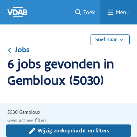
Ga
Vind
Vind
Welke
Terug
Zoek
Menu
naar
een
een
job
naar
de
job
opleiding
past
home
inhoud
bij
mij?
Snel naar
Jobs
6 jobs gevonden in
Gembloux (5030)
5030 Gembloux
Geen actieve filters
Wijzig zoekopdracht en filters