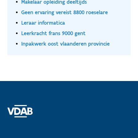
Makelaar opleiding deeltijds
Geen ervaring vereist 8800 roeselare
Leraar informatica
Leerkracht frans 9000 gent
Inpakwerk oost vlaanderen provincie