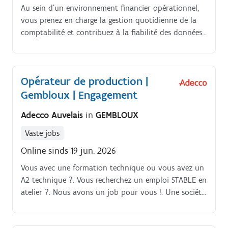
Au sein d’un environnement financier opérationnel,
vous prenez en charge la gestion quotidienne de la
comptabilité et contribuez à la fiabilité des données
financières. Vous soutenez les clôtures mensuelles et
annuelles, participez au reporting et veillez à la
conformité des obligations légales Les responsabilités
Opérateur de production |
comprennent notamment. :. Encodage des opérations
Gembloux | Engagement
comptables telles que factures, banques et écritures
diverses Gestion des paiements fournisseurs et suivi
Adecco Auvelais
in
GEMBLOUX
des comptes fournisseurs Suivi des comptes clients,
relances et credit control Réconciliation des comptes
Vaste jobs
du bilan Participation aux clôtures mensuelles et
Online sinds 19 jun. 2026
annuelles Préparation de rapports financiers tels que
balances et comptes de résultats Support aux
Vous avec une formation technique ou vous avez un
activités de reporting groupe Préparation des
A2 technique ?. Vous recherchez un emploi STABLE en
déclarations TVA, Intracom et Intrastat Contacts avec
atelier ?. Nous avons un job pour vous !. Une société
la fiduciaire et soutien lors des audits
active dans la production est à la recherche
d'ouvriers polyvalents