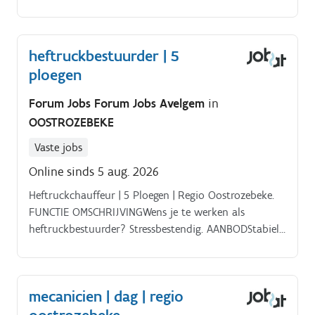
het team hangt een nuchtere en collegiale sfeer waar
mensen rechtstreeks communiceren en elkaar
ondersteunen wanneer nodig.
heftruckbestuurder | 5
ploegen
Forum Jobs Forum Jobs Avelgem
in
OOSTROZEBEKE
Vaste jobs
Online sinds 5 aug. 2026
Heftruckchauffeur | 5 Ploegen | Regio Oostrozebeke.
FUNCTIE OMSCHRIJVINGWens je te werken als
heftruckbestuurder? Stressbestendig. AANBODStabiel
sterk groeiende firma. PROFIELErvaring heftruck. Vlot
te weg met PCVeiligheid en orde zijn belangrijk.
mecanicien | dag | regio