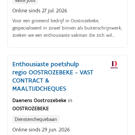
Vaste jobs
Online sinds 27 jul. 2026
Voor een groeiend bedrijf in Oostrozebeke,
gespecialiseerd in zowel binnen als buitenschrijnwerk,
zoeken we een enthousiaste vakman die zich wil
inzetten voor uiteenlopende projecten, van keukens
tot ramen en deuren. Dit zijn jouw taken:Het
vervaardigen en plaatsen van op maat gemaakt
Enthousiaste poetshulp
schrijnwerk, zoals meubels en trappen.
regio OOSTROZEBEKE - VAST
CONTRACT &
MAALTIJDCHEQUES
Daenens Oostrozebeke
in
OOSTROZEBEKE
Dienstenchequebaan
Online sinds 29 jun. 2026