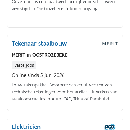
Onze klant is een maatwerk bedrijf voor schrijnwerk,
gevestigd in Oostrozebeke. Jobomschrijving.
Tekenaar staalbouw
MERIT
in
OOSTROZEBEKE
Vaste jobs
Online sinds 5 jun. 2026
Jouw takenpakket: Voorbereiden en uitwerken van
technische tekeningen voor het atelier Uitwerken van
staalconstructies in Auto. CAD, Tekla of Parabuild
(Optioneel) Opmetingen op de werf en een eerste
technisch overleg met klanten Stelselmatig
zelfstandig leren uittekenen van constructies van
Elektricien
ontwerp tot eindtekening Nauw samenwerken met