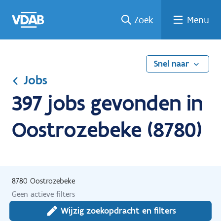
Ga
Vind
Vind
Welke
Terug
Zoek
Menu
naar
een
een
job
naar
de
job
opleiding
past
home
inhoud
bij
mij?
Snel naar
Jobs
397 jobs gevonden in
Oostrozebeke (8780)
8780 Oostrozebeke
Geen actieve filters
Wijzig zoekopdracht en filters