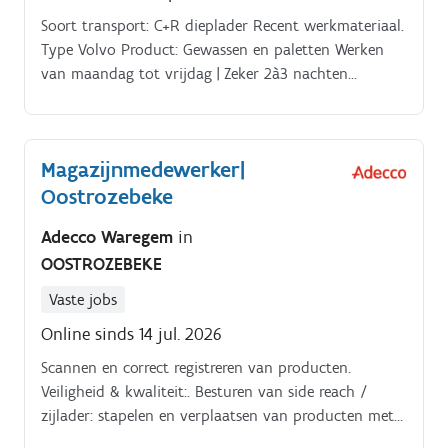
Soort transport: C+R dieplader Recent werkmateriaal.
Type Volvo Product: Gewassen en paletten Werken
van maandag tot vrijdag | Zeker 2à3 nachten
(mogelijks tot 5 nachten) Verplaatsingen in België,
Frankrijk (Calvados, Normandië, Bretagne) en Zuid
Nederland Zo'n 13u à 14u/dag ben je terug te vinden
Magazijnmedewerker|
in de vrachtwagen (hoogseizoen: 15u/dag) er wordt
Oostrozebeke
steeds rekening gehouden met gezinssituaties
Adecco Waregem
in
OOSTROZEBEKE
Vaste jobs
Online sinds 14 jul. 2026
Scannen en correct registreren van producten.
Veiligheid & kwaliteit:. Besturen van side reach /
zijlader: stapelen en verplaatsen van producten met
reachtruck of zijlader. Afvoerverwerking:.