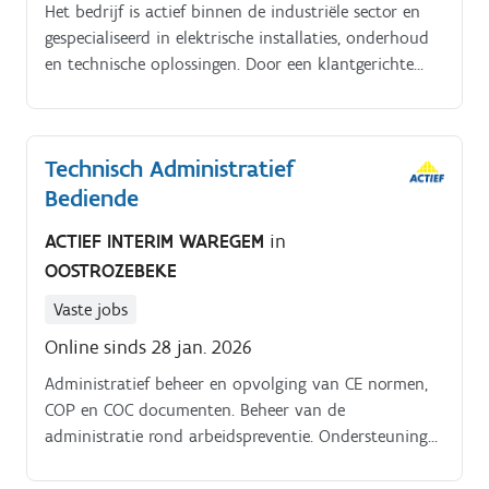
Het bedrijf is actief binnen de industriële sector en
gespecialiseerd in elektrische installaties, onderhoud
en technische oplossingen. Door een klantgerichte
aanpak, technische expertise en een sterke focus op
kwaliteit worden projecten efficiënt en professioneel
uitgevoerd.
Technisch Administratief
Bediende
ACTIEF INTERIM WAREGEM
in
OOSTROZEBEKE
Vaste jobs
Online sinds 28 jan. 2026
Administratief beheer en opvolging van CE normen,
COP en COC documenten. Beheer van de
administratie rond arbeidspreventie. Ondersteuning
van aankoop en magazijn bij technische en
administratieve vragen. Bijkomende