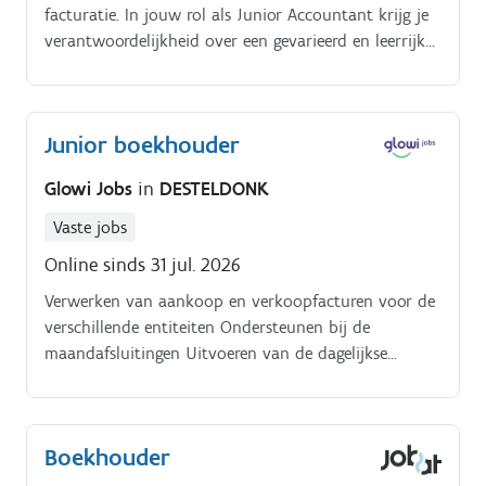
facturatie. In jouw rol als Junior Accountant krijg je
verantwoordelijkheid over een gevarieerd en leerrijk
takenpakket;. Verwerken van aankoop en
verkoopfacturen voor de verschillende entiteiten.
Junior boekhouder
Glowi Jobs
in
DESTELDONK
Vaste jobs
Online sinds 31 jul. 2026
Verwerken van aankoop en verkoopfacturen voor de
verschillende entiteiten Ondersteunen bij de
maandafsluitingen Uitvoeren van de dagelijkse
boekhoudkundige verrichtingen Voorbereiden en
uitvoeren van betalingen Beheren van algemene
administratieve taken Fungeren als back up en
Boekhouder
tweede aanspreekpunt voor de facturatie