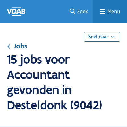
Ga
Vind
Vind
Welke
Terug
Zoek
Menu
naar
een
een
job
naar
de
job
opleiding
past
home
inhoud
bij
mij?
Snel naar
Jobs
15 jobs voor
Accountant
gevonden in
Desteldonk (9042)