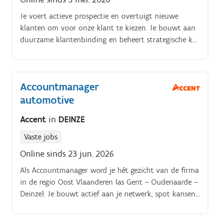
eindgebruikers Analyseren van klantbehoeften en
Je voert actieve prospectie en overtuigt nieuwe
aanbieden van passende oplossingen en professioneel
klanten om voor onze klant te kiezen. Je bouwt aan
advies Opbouwen van duurzame klantenrelaties op
duurzame klantenbinding en beheert strategische key
lange termijn Opvolgen van klanttevredenheid en
accounts. Je ondersteunt de filialen waar nodig en
ondernemen van gerichte acties waar nodig Correct
werkt nauw samen met de lokale teams
beheren van klanteninformatie en rapportering via
CRM Geven van productopleidingen aan klanten en
Accountmanager
winkelmedewerkers Aanwezig zijn op opendeurdagen,
automotive
klantenevents en adviessessies Actief bijdragen aan de
verdere optimalisatie van het salesproces Rapporteren
Accent
in
DEINZE
aan de Sales Manager
Vaste jobs
Online sinds 23 jun. 2026
Als Accountmanager word je hét gezicht van de firma
in de regio Oost Vlaanderen (as Gent – Oudenaarde –
Deinze). Je bouwt actief aan je netwerk, spot kansen
en zet onze oplossingen strategisch in de markt.