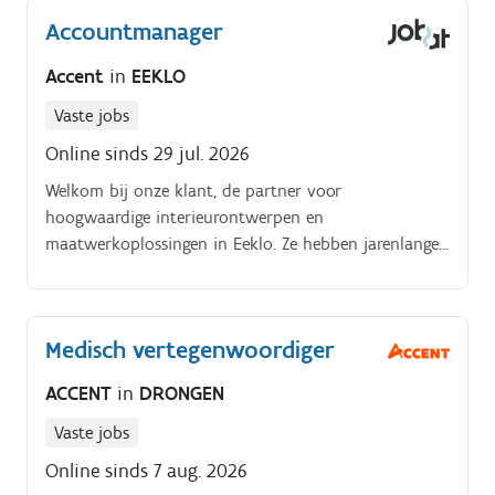
Accountmanager
Accent
in
EEKLO
Vaste jobs
Online sinds 29 jul. 2026
Welkom bij onze klant, de partner voor
hoogwaardige interieurontwerpen en
maatwerkoplossingen in Eeklo. Ze hebben jarenlange
ervaring in totaalinrichting en koeltechnieken voor
winkels zoals bakkerijen, slagerijen, maar ook voor
kaashandels, viswinkels, traiteurzaken, horeca of
Medisch vertegenwoordiger
hotels.
ACCENT
in
DRONGEN
Vaste jobs
Online sinds 7 aug. 2026