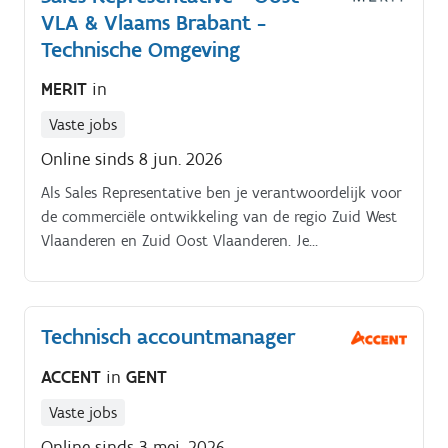
VLA & Vlaams Brabant -
Technische Omgeving
MERIT
in
Vaste jobs
Online sinds 8 jun. 2026
Als Sales Representative ben je verantwoordelijk voor
de commerciële ontwikkeling van de regio Zuid West
Vlaanderen en Zuid Oost Vlaanderen. Je
vertegenwoordigt het volledige productgamma en
bouwt duurzame relaties uit met zowel bestaande als
nieuwe klanten binnen de industrie en professionele
Technisch accountmanager
bouwmarkt. Jouw verantwoordelijkheden Actief
prospecteren en nieuwe klanten aantrekken (hunting)
ACCENT
in
GENT
Beheren en verder uitbouwen van bestaande
klantenrelaties (farming) Verkopen van het volledige
Vaste jobs
productgamma aan B2B-klanten en industriële
Online sinds 3 mei. 2026