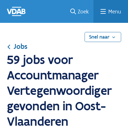
Ga
Vind
Vind
Welke
Terug
Zoek
Menu
naar
een
een
job
naar
de
job
opleiding
past
home
inhoud
bij
mij?
Snel naar
Jobs
59 jobs voor
Accountmanager
Vertegenwoordiger
gevonden in Oost-
Vlaanderen