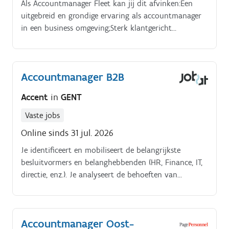
Als Accountmanager Fleet kan jij dit afvinken:Een
uitgebreid en grondige ervaring als accountmanager
in een business omgeving;Sterk klantgericht
oplossingsvermogen met sterke overtuiging én
onderhandeling skills;Jij kan met gemak de behoeftes
van de klant kunnen vertalen binnen de eigen
Accountmanager B2B
organisatie;Helikopterview; meerdere projecten en
relaties gelijktijdig kunnen beheren. Heer sterke
Accent
in
GENT
onderhandelingsvaardigheden, luistervaardigheden,
communicatievaardigheden.
Vaste jobs
Online sinds 31 jul. 2026
Je identificeert en mobiliseert de belangrijkste
besluitvormers en belanghebbenden (HR, Finance, IT,
directie, enz.). Je analyseert de behoeften van
prospects, met name via payrollanalyses, en neemt
deel aan het opstellen van bestekken.
Accountmanager Oost-