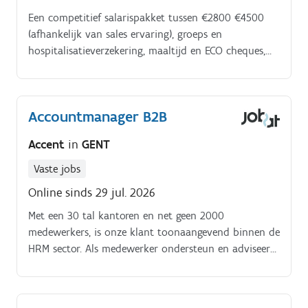
Een competitief salarispakket tussen €2800 €4500
(afhankelijk van sales ervaring), groeps en
hospitalisatieverzekering, maaltijd en ECO cheques,
bonusregeling, cafetariaplan, bedrijfswagen en
tankkaart. Voel jij je aangesproken?
Accountmanager B2B
Accent
in
GENT
Vaste jobs
Online sinds 29 jul. 2026
Met een 30 tal kantoren en net geen 2000
medewerkers, is onze klant toonaangevend binnen de
HRM sector. Als medewerker ondersteun en adviseer
je 81.000 ondernemingen en 135.000 kleine
zelfstandigen met hun personeelszaken.