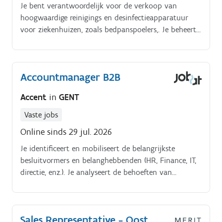
Je bent verantwoordelijk voor de verkoop van
hoogwaardige reinigings en desinfectieapparatuur
voor ziekenhuizen, zoals bedpanspoelers,. Je beheert
en ontwikkelt een klantenportefeuille binnen de
ziekenhuissector en gaat actief op zoek naar nieuwe
commerciële opportuniteiten.
Accountmanager B2B
Accent
in
GENT
Vaste jobs
Online sinds 29 jul. 2026
Je identificeert en mobiliseert de belangrijkste
besluitvormers en belanghebbenden (HR, Finance, IT,
directie, enz.). Je analyseert de behoeften van
prospects, met name via payrollanalyses, en neemt
deel aan het opstellen van bestekken.
Sales Representative - Oost