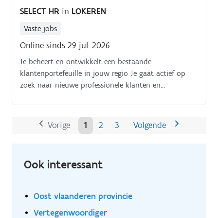
SELECT HR
in
LOKEREN
Vaste jobs
Online sinds 29 jul. 2026
Je beheert en ontwikkelt een bestaande
klantenportefeuille in jouw regio Je gaat actief op
zoek naar nieuwe professionele klanten en
opportuniteiten Je adviseert klanten over producten,
toepassingen en oplossingen op maat Je maakt
offertes op en volgt deze op tot en met de afronding
Vorige
1
2
3
Volgende
Je werkt nauw samen met interne teams zoals
binnendienst en logistiek Je volgt
marktontwikkelingen en klantbehoeften op de voet
Ook interessant
Oost vlaanderen provincie
Vertegenwoordiger