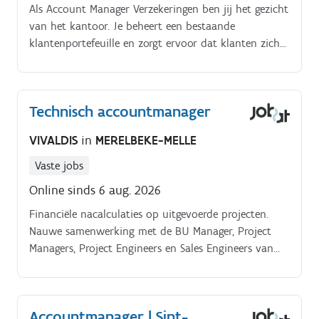
Als Account Manager Verzekeringen ben jij het gezicht
van het kantoor. Je beheert een bestaande
klantenportefeuille en zorgt ervoor dat klanten zich
begrepen en goed omringd voelen. Daarnaast leg je,
via jouw netwerk en lokale aanwezigheid, nieuwe
contacten die op zoek zijn naar betrouwbaar
Technisch accountmanager
verzekeringsadvies. Jouw takenpakket bestaat
uit:Klanten adviseren over hun
VIVALDIS
in
MERELBEKE-MELLE
verzekeringsnoden;Bestaande relaties onderhouden
en verdiepen, zowel op kantoor als bij de
Vaste jobs
klant;Nieuwe klanten aantrekken via aanbevelingen,
Online sinds 6 aug. 2026
netwerking en lokale zichtbaarheid;Offertes opstellen
Financiële nacalculaties op uitgevoerde projecten.
en samen met de binnendienst zorgen voor een vlotte
Nauwe samenwerking met de BU Manager, Project
afhandeling;Meedenken met klanten op lange termijn:
Managers, Project Engineers en Sales Engineers van
van bescherming tot gemoedsrust.
andere BU. Pensioenregeling.
Hospitalisatieverzekering.
Accountmanager | Sint-