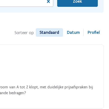
Zoek
Standaard
Datum
Profiel
Sorteer op
troom van A tot Z klopt, met duidelijke prijsafspraken bij
taande bedragen?