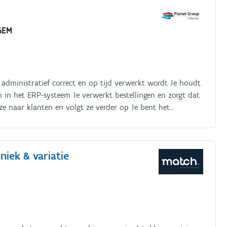
GEM
s administratief correct en op tijd verwerkt wordt Je houdt
n in het ERP-systeem Je verwerkt bestellingen en zorgt dat
 ze naar klanten en volgt ze verder op Je bent het
e en contracten Je maakt werkopdrachten klaar voor
en op en volgt de administratie errond op Je helpt de
 alles tijdig binnen is
niek & variatie