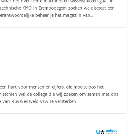
 waar het over echte machines en wisselstukken gaat in
de technische KMO in Erembodegem zoeken we discreet een
erantwoordelijke beheer je het magazijn van
ige administratieve en logistieke flow op: van aanvraag tot
 interessant zijn als je meer afwisseling,
en hart voor mensen en cijfers, die moeiteloos het
 misschien wel de collega die wij zoeken om samen met ons
e van Ruyskensveld vzw te versterken.