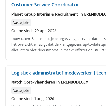
Customer Service Coördinator
Planet Group Interim & Recruitment
in
EREMBODE
Vaste jobs
Online sinds 29 apr. 2026
Jouw taken. Samen met je collega’s zorg je ervoor dat alle
het overzicht en zorgt dat de klantgegevens up-to-date zij
alles intern vlot doorstroomt Je maakt offertes op, stuurt
aanspreekpunt voor klanten met vragen over administrati
techniekers en schakelt met de planning Je maakt contract
accountmanager met aanbestedingsdocumenten en zorgt dat
Logistiek administratief medewerker | tech
Match Oost-Vlaanderen
in
EREMBODEGEM
Vaste jobs
Online sinds 1 aug. 2026