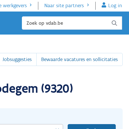
e werkgevers
Naar site partners
Log in
Sluiten
Jobsuggesties
Bewaarde vacatures en sollicitaties
odegem (9320)