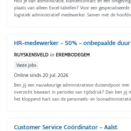
Hou je van administratie, klantencontact én een omgeving
plaats van alleen Excel-tabellen? Voor een gespecialiseer
logistiek administratief medewerker. Samen met de hoofdv
wisselstukken, uitrusting en machines en volg je de volled
levering. Ook wanneer je vandaag goed zit, kan deze functie
verantwoordelijkheid of technisch klantencontact zoekt.
HR-medewerker - 50% - onbepaalde duur
RUYSKENSVELD
in
EREMBODEGEM
Vaste jobs
Online sinds 20 jul. 2026
Ben jij een nauwkeurige administratieve duizendpoot met e
overzicht bewaart in periodes van tijdsdruk? Dan ben jij
het kloppend hart van de personeels- en loonadministrati
Customer Service Coördinator - Aalst