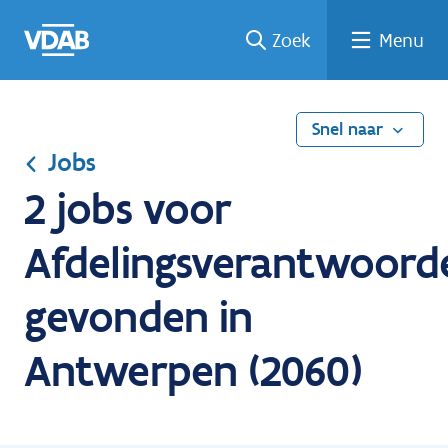
Ga
Vind
Vind
Welke
Terug
Zoek
Menu
naar
een
een
job
naar
de
job
opleiding
past
home
inhoud
bij
mij?
Snel naar
Jobs
2 jobs voor
Afdelingsverantwoorde
gevonden in
Antwerpen (2060)