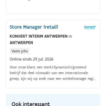
Store Manager (retail)
KONVERT INTERIM ANTWERPEN
in
ANTWERPEN
Vaste jobs
Online sinds 29 jul. 2026
Voor onze klant, een sterk/dynamisch/groeiend
bedrijf dat deel uitmaakt van een internationale
groep, zijn wij op zoek naar een winkelmanager regio
Antwerpen Met hoge anciënniteitscijfers, sterke
idealen en aangename bedrijfscultuur is het een erg
leuke werkgever met een nog leukere job Jouw
taken:. Je beheert jouw winkel in al zijn facetten.
Ook interessant