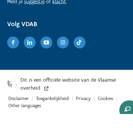
Meld je
suggestie
of
klacht
Volg VDAB
Facebook
Linkedin
Youtube
Instagram
TikTok
Disclaimer
Toegankelijkheid
Privacy
Cookies
Other languages
Co-
Browse
sessie
starten