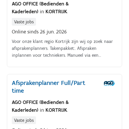
AGO OFFICE (Bedienden &
voor de Account Manager van het bedrijf dat je
Kaderleden)
in
KORTRIJK
vertegenwoordigt
Vaste jobs
Online sinds 26 jun. 2026
Voor onze klant regio Kortrijk zijn wij op zoek naar
afsprakenplanners. Takenpakket:. Afspraken
inplannen voor techniekers. Manueel via een
wegenkaart de route uitstippelen.
Afsprakenplanner Full/Part
time
AGO OFFICE (Bedienden &
Kaderleden)
in
KORTRIJK
Vaste jobs