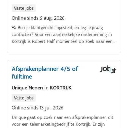
kantooruren
Vaste jobs
Online sinds 6 aug. 2026
📢 Ben je klantgericht ingesteld, en leg je graag
contacten? Voor een aantrekkelijke onderneming in
Kortrijk is Robert Half momenteel op zoek naar een
Afsprakenplanner (m/v/x) ✅Je komt terecht in een
open bedrijfscultuur met groeimogelijkheden! Als
Afsprakenplanner heb je onderstaand takenpakket:Je
Afsprakenplanner 4/5 of
beantwoordt de verschillende binnenkomende
fulltime
aanvragen en dispatch je waar nodig;Je legt de
contacten met bestaande klanten in kader van het
Unique Menen
in
KORTRIJK
inplannen van een interventie, onderhoud of
herstelling;Je staat in voor het beheren van de
Vaste jobs
agenda van de verschillende techniekers op de
Online sinds 13 jul. 2026
baan;Je verwerkt de verschillende documenten die
per dossier nodig zijn.
Unique gaat op zoek naar een afsprakenplanner, dit
voor een telemarketingbedrijf te Kortrijk. Er zijn