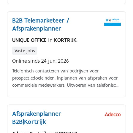
commerciële medewerkersUitvoeren van telefonische
enquêtesCorrect registreren en opvolgen van
B2B Telemarketeer /
gesprekkenSchakelen tussen verschillende projecten
Afsprakenplanner
en doelgroepenProfessioneel vertegenwoordigen van
de opdrachtgevers.
UNIQUE OFFICE
in
KORTRIJK
Vaste jobs
Online sinds 24 jun. 2026
Telefonisch contacteren van bedrijven voor
prospectiedoeleinden. Inplannen van afspraken voor
commerciële medewerkers. Uitvoeren van telefonische
enquêtes. Correct registreren en opvolgen van
gesprekken.
Afsprakenplanner
B2B|Kortrijk