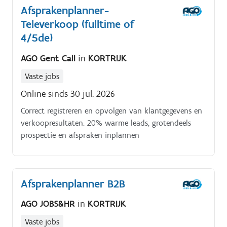
Afsprakenplanner-
uit Je bent het aanspreekpunt voor verschillende
Televerkoop (fulltime of
projecten Je zorgt voor een goede relatie met klanten
en onderhoudt het contact Je beheert meerdere
4/5de)
projecten tegelijk en schakelt vlot tussen
AGO Gent Call
in
KORTRIJK
verschillende opdrachten Je verzorgt de
administratieve opvolging in MS Office
Vaste jobs
Online sinds 30 jul. 2026
Correct registreren en opvolgen van klantgegevens en
verkoopresultaten. 20% warme leads, grotendeels
prospectie en afspraken inplannen
Afsprakenplanner B2B
AGO JOBS&HR
in
KORTRIJK
Vaste jobs