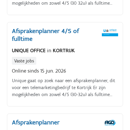
mogelijkheden om zowel 4/5 (30 32u) als fulltime
(38u) te werken Hoe ziet jouw takenpakket er nu
precies uit?
Afsprakenplanner 4/5 of
fulltime
UNIQUE OFFICE
in
KORTRIJK
Vaste jobs
Online sinds 15 jun. 2026
Unique gaat op zoek naar een afsprakenplanner, dit
voor een telemarketingbedrijf te Kortrijk Er zijn
mogelijkheden om zowel 4/5 (30-32u) als fulltime
(38u) te werken. Hoe ziet jouw takenpakket er nu
precies uit?. Je belt bedrijven op en stelt hen onze
diensten voor. Je toetst af of er interesse is in de
Afsprakenplanner
aangeboden dienst en overtuigt van de meerwaarde
die je te bieden hebt Vervolgens maak je een afspraak