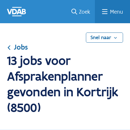
Ga
Vind
Vind
Welke
Terug
Zoek
Menu
naar
een
een
job
naar
de
job
opleiding
past
home
inhoud
bij
mij?
Snel naar
Jobs
13 jobs voor
Afsprakenplanner
gevonden in Kortrijk
(8500)