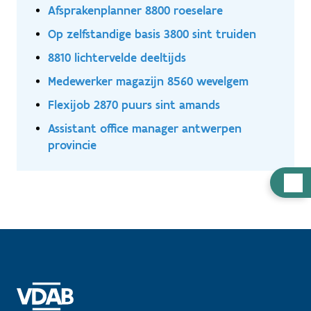
Afsprakenplanner 8800 roeselare
Op zelfstandige basis 3800 sint truiden
8810 lichtervelde deeltijds
Medewerker magazijn 8560 wevelgem
Flexijob 2870 puurs sint amands
Assistant office manager antwerpen
provincie
Hulp
nodig