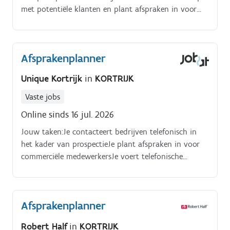
met potentiële klanten en plant afspraken in voor
commerciële vertegenwoordigers Jouw taken:.
Afsprakenplanner
Unique Kortrijk
in
KORTRIJK
Vaste jobs
Online sinds 16 jul. 2026
Jouw taken:Je contacteert bedrijven telefonisch in
het kader van prospectieJe plant afspraken in voor
commerciële medewerkersJe voert telefonische
enquêtes uitJe registreert elk gesprek correct en volgt
de administratie nauwkeurig opJe schakelt vlot
tussen verschillende projecten en doelgroepenJe
Afsprakenplanner
vertegenwoordigt de opdrachtgevers op een
professionele manierJe werkt steeds tijdens de
Robert Half
in
KORTRIJK