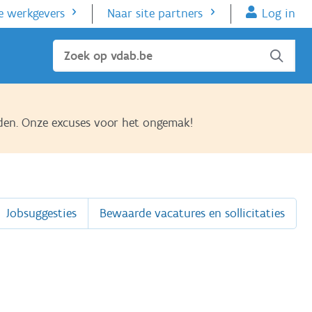
e werkgevers
Naar site partners
Log in
Sluiten
den. Onze excuses voor het ongemak!
Jobsuggesties
Bewaarde vacatures en sollicitaties