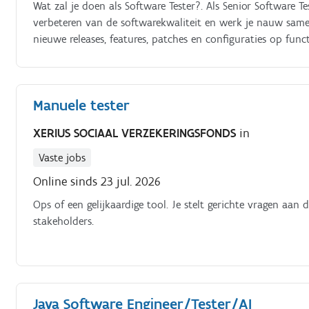
Wat zal je doen als Software Tester?. Als Senior Software T
verbeteren van de softwarekwaliteit en werk je nauw sam
nieuwe releases, features, patches en configuraties op func
stelt testplannen en testscenario’s op en voert deze gestr
geautomatiseerde testscenario’s, vanaf scratch waar nodi
verder uit binnen het platform Je analyseert bugs en defec
Manuele tester
actief mee over UI/UX verbeteringen vanuit gebruikersper
reproduceren, analyseren en oplossen Je bewaakt mee de kwal
XERIUS SOCIAAL VERZEKERINGSFONDS
in
Je ondersteunt waar nodig in 3rd line support en complexe 
bouwen en te professionaliseren Je draagt bij aan documen
Vaste jobs
Online sinds 23 jul. 2026
Ops of een gelijkaardige tool. Je stelt gerichte vragen aan
stakeholders.
Java Software Engineer/Tester/AI