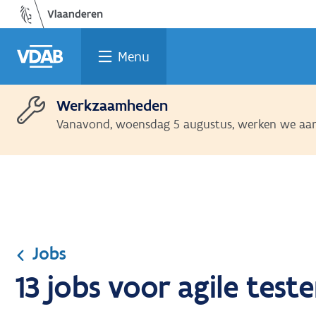
Ga
Vind
Vind
Welke
Terug
naar
een
een
job
naar
de
job
opleiding
past
home
Menu
inhoud
bij
mij?
Werkzaamheden
Vanavond, woensdag 5 augustus, werken we aan 
Jobs
13 jobs voor agile tes