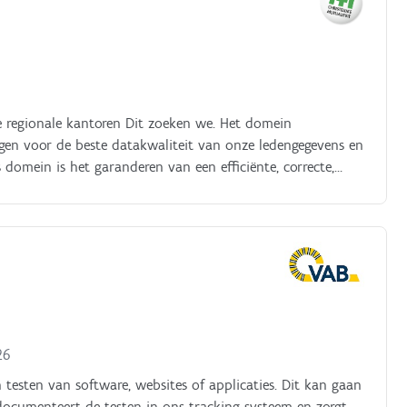
e regionale kantoren Dit zoeken we. Het domein
rgen voor de beste datakwaliteit van onze ledengegevens en
domein is het garanderen van een efficiënte, correcte,
gelgeving met betrekking tot het recht op en de toegang
rie developers, een Technical Analist en een Product Owner
p zoek naar een Software Engineer Java/Tester AI die in
26
 testen van software, websites of applicaties. Dit kan gaan
e documenteert de testen in ons tracking systeem en zorgt