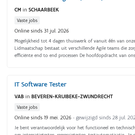
CM
in
SCHAARBEEK
Vaste jobs
Online sinds 31 jul. 2026
Mogelijkheid tot 4 dagen thuiswerk of vanuit één van onz
Lidmaatschap bestaat uit verschillende Agile teams die zo
efficiënte end to end processen De hoofdopdracht van ons 
gebruiksvriendelijke en ledengerichte toepassing van de re
tot gezondheidszorg Het team bestaat uit een Tech Lead, d
Om onze toekomstige projecten te ondersteunen, zijn wij o
IT Software Tester
staat is om beide rollen te vervullen:.
VAB
in
BEVEREN-KRUIBEKE-ZWIJNDRECHT
Vaste jobs
Online sinds 19 mei. 2026
- gewijzigd sinds 28 jul. 20
Je bent verantwoordelijk voor het functioneel en technisch
om integratietesten, regressietesten, testautomatisatie,…J