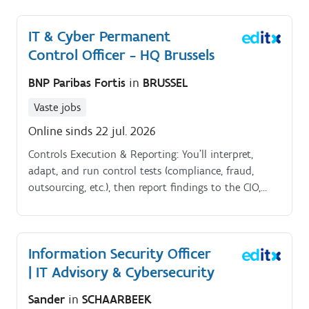
compliance with all applicable laws and regulations.
IT & Cyber Permanent
Control Officer - HQ Brussels
BNP Paribas Fortis
in
BRUSSEL
Vaste jobs
Online sinds 22 jul. 2026
Controls Execution & Reporting: You’ll interpret,
adapt, and run control tests (compliance, fraud,
outsourcing, etc.), then report findings to the CIO,
ensuring controls align with IT’s strategic priorities.
Regulatory & Internal Reporting: You’ll prepare
precise, high impact reports for the Internal Control
Information Security Officer
Committee (Ex.
| IT Advisory & Cybersecurity
Sander
in
SCHAARBEEK