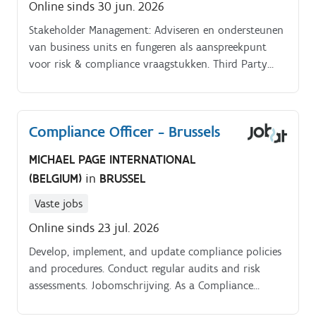
Online sinds 30 jun. 2026
versterkt operationele weerbaarheid via business
continuity- en disaster recovery-plannen Je werkt
Stakeholder Management: Adviseren en ondersteunen
mee aan de implementatie van DORA (Digital
van business units en fungeren als aanspreekpunt
Operational Resilience Act Je beheert risico’s in
voor risk & compliance vraagstukken. Third Party
samenwerkingen met externe/IT-outsourcingpartners
Risk: Ondersteunen bij risicoanalyses en compliance
Je neemt deel aan (interne en sector) werkgroepen
checks van externe partners en leveranciers.
om beleid uit te tekenen, nieuwe regelgeving in te
Compliance Officer - Brussels
voeren en kennis te delen Je zorgt voor
bewustmaking en adoptie: je geeft briefings, schrijft
MICHAEL PAGE INTERNATIONAL
processen en richtlijnen uit en ondersteunt de eerste
(BELGIUM)
in
BRUSSEL
lijn Je toont eigenaarschap en neemt initiatief.
Vaste jobs
Online sinds 23 jul. 2026
Develop, implement, and update compliance policies
and procedures. Conduct regular audits and risk
assessments. Jobomschrijving. As a Compliance
Officer your responsibilities are:Monitor and ensure