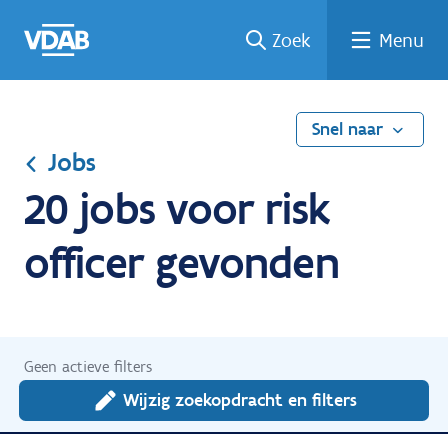
Ga
Vind
Vind
Welke
Terug
Zoek
Menu
naar
een
een
job
naar
de
job
opleiding
past
home
inhoud
bij
mij?
Snel naar
Jobs
20 jobs voor risk
officer gevonden
Geen actieve filters
Wijzig zoekopdracht en filters