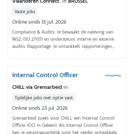
Vlaanderen Connect.
in
BRUSSEL
Vaste jobs
Online sinds 13 jul. 2026
Compliance & Audits: Je bewaakt de naleving van
NIS2, ISO 27001 en ondersteunt interne en externe
audits. Rapportage: Je ontwikkelt rapporteringen,
dashboards en managementoverzichten over risico's,
incidenten, compliance en maturiteit en ondersteunt
de CISO bij rapportering aan het management.
Internal Control Officer
CHILL via Grensarbeid
in
Tijdelijke jobs met optie vast
Online sinds 23 jul. 2026
Grensarbeid zoekt voor CHILL een Internal Control
Officer (OCI in Geleen). Als Internal Control Officer
ben je verantwoordelijk voor het verder ontwikkelen,