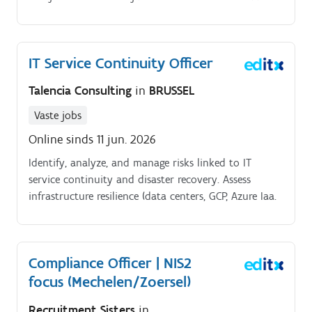
implementeren en verbeteren van het internal control
en risk management framework binnen een
internationale organisatie Je werkt nauw samen met
IT Service Continuity Officer
management, proceseigenaren, finance en audit om
risico’s inzichtelijk te maken, beheersmaatregelen te
Talencia Consulting
in
BRUSSEL
verbeteren en de kwaliteit van de processen te
verhogen, Daarbij beweeg je je op het snijvlak van
Vaste jobs
finance, operations, IT en compliance Deze functie
Online sinds 11 jun. 2026
biedt veel zichtbaarheid binnen de organisatie.
Identify, analyze, and manage risks linked to IT
service continuity and disaster recovery. Assess
infrastructure resilience (data centers, GCP, Azure Iaa.
Compliance Officer | NIS2
focus (Mechelen/Zoersel)
Recruitment Sisters
in