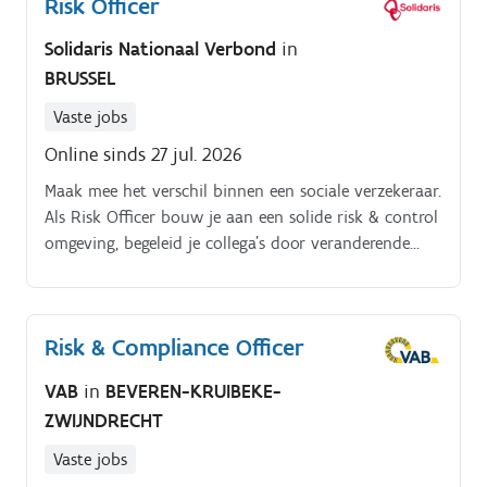
Risk Officer
Solidaris Nationaal Verbond
in
BRUSSEL
Vaste jobs
Online sinds 27 jul. 2026
Maak mee het verschil binnen een sociale verzekeraar.
Als Risk Officer bouw je aan een solide risk & control
omgeving, begeleid je collega’s door veranderende
regelgeving en help je de organisatie veerkrachtig te
blijven—ook wanneer het onverwachte gebeurt. Je
werkt nauw samen met collega’s uit heel de
Risk & Compliance Officer
organisatie en bent een zichtbare sparringpartner
voor management en auditors Je zet en onderhoudt
VAB
in
BEVEREN-KRUIBEKE-
een pragmatisch Internal Control System (ICS) en
ZWIJNDRECHT
maakt risico’s en beheersmaatregelen zichtbaar over
de processen heen Je rapporteert helder (intern en
Vaste jobs
extern) en initieert acties die risico’s echt verlagen Je