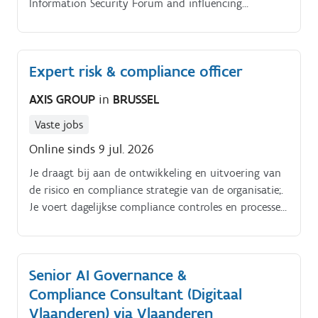
Information Security Forum and influencing
stakeholders at all levels of the organization.
Expert risk & compliance officer
AXIS GROUP
in
BRUSSEL
Vaste jobs
Online sinds 9 jul. 2026
Je draagt bij aan de ontwikkeling en uitvoering van
de risico en compliance strategie van de organisatie;.
Je voert dagelijkse compliance controles en processen
uit, waaronder het onboarden van klanten, het
beheer van belangenconflicten, KYC/AML procedures,
naleving van DAC6, regelgeving inzake marktmisbruik,
Senior AI Governance &
naleving van de AVG en het toezicht op
Compliance Consultant (Digitaal
internationale sancties;.
Vlaanderen) via Vlaanderen