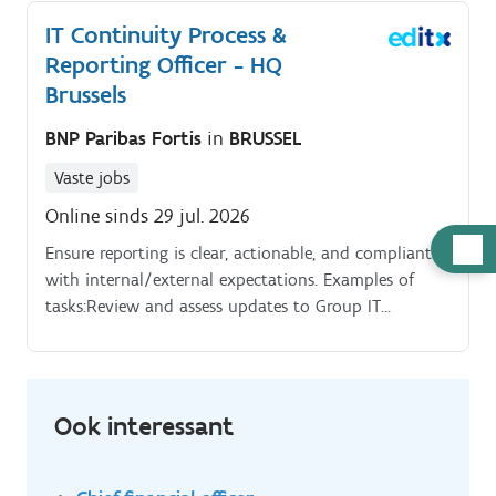
IT Continuity Process &
Reporting Officer - HQ
Brussels
BNP Paribas Fortis
in
BRUSSEL
Vaste jobs
Online sinds 29 jul. 2026
Hulp
Ensure reporting is clear, actionable, and compliant
nodig
with internal/external expectations. Examples of
tasks:Review and assess updates to Group IT
Continuity procedures, regulatory requirements, and
DR exercise success criteria.
Ook interessant