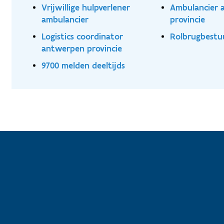
Vrijwillige hulpverlener
Ambulancier 
ambulancier
provincie
Logistics coordinator
Rolbrugbestu
antwerpen provincie
9700 melden deeltijds