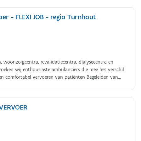
er - FLEXI JOB - regio Turnhout
, woonzorgcentra, revalidatiecentra, dialysecentra en
zoeken wij enthousiaste ambulanciers die mee het verschil
 en comfortabel vervoeren van patiënten Begeleiden van
n met medische hulpmiddelen Zorg dragen voor ambulance
enhuizen en zorginstellingen Elke patiënt op een
l Transport Services.
NVERVOER