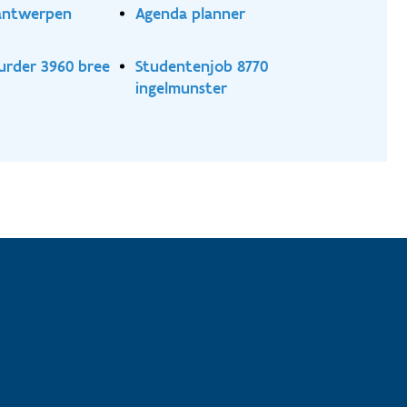
antwerpen
Agenda planner
urder 3960 bree
Studentenjob 8770
ingelmunster