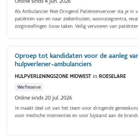
Online sinds 4 jun. 2026
Als Ambulancier Niet-Dringend Patiëntenvervoer sta je in v
patiënten van en naar ziekenhuizen, woonzorgcentra, reva
zorginstellingen Jouw taken. Veilig vervoeren van patiënten
behandelingen i.k.v. Niet-dringend patiëntenvervoer Begel
Correct gebruik van hulpmiddelen zoals rolstoelen, branca
uitrusting Invullen van de nodige administratieve docume
Oproep tot kandidaten voor de aanleg van 
veiligheidsvoorschriften en kwaliteitsnormen Professioneel
hulpverlener-ambulanciers
en collega’s.
HULPVERLENINGSZONE MIDWEST
in
ROESELARE
Werfreserve
Online sinds 20 jul. 2026
Je maakt deel uit van het team voor dringende geneeskund
voor medische interventies en voor bijstand aan de brandw