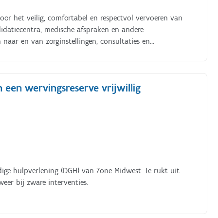
oor het veilig, comfortabel en respectvol vervoeren van
lidatiecentra, medische afspraken en andere
 naar en van zorginstellingen, consultaties en
eiden en ondersteunen van patiënten tijdens het transport
rds, e.a Controleren van het voertuig en de aanwezige
nten Respecteren van de geldende procedures,
een wervingsreserve vrijwillig
 communiceren met patiënten, familieleden, zorgverleners
ige hulpverlening (DGH) van Zone Midwest. Je rukt uit
eer bij zware interventies.