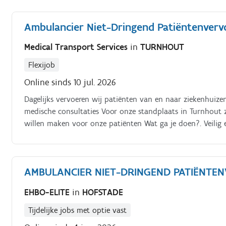
Ambulancier Niet-Dringend Patiëntenvervo
Medical Transport Services
in
TURNHOUT
Flexijob
Online sinds 10 jul. 2026
Dagelijks vervoeren wij patiënten van en naar ziekenhuizen
medische consultaties Voor onze standplaats in Turnhout 
willen maken voor onze patiënten Wat ga je doen?. Veilig
patiënten tijdens het volledige transport Correct omgaa
en materiaal Professioneel samenwerken met collega's, ziek
respectvolle en vriendelijke manier behandelen Over Medica
AMBULANCIER NIET-DRINGEND PATIËNTE
EHBO-ELITE
in
HOFSTADE
Tijdelijke jobs met optie vast