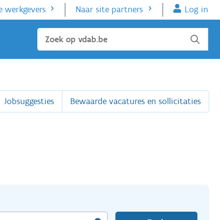
e werkgevers
Naar site partners
Log in
Sluiten
Jobsuggesties
Bewaarde vacatures en sollicitaties