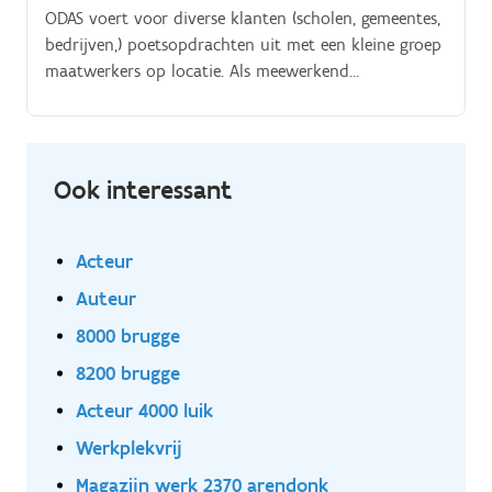
ODAS voert voor diverse klanten (scholen, gemeentes,
bedrijven,) poetsopdrachten uit met een kleine groep
maatwerkers op locatie. Als meewerkend
Teamverantwoordelijke / Maatwerkcoach
Schoonmaak poetst je mee met de maatwerkers en
ben je het directe aanspreekpunt van de klant. Met
de mobiele ploeg vertrek je met een firmawagen
Ook interessant
vanuit Dreef Ter Panne in Brugge naar de klanten. Bij
in-house klanten starten we ter plaatse.
Acteur
Auteur
8000 brugge
8200 brugge
Acteur 4000 luik
Werkplekvrij
Magazijn werk 2370 arendonk