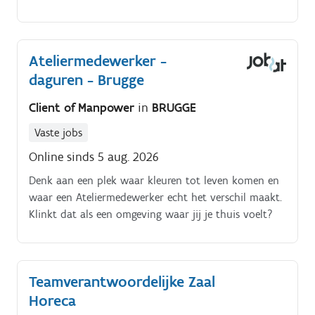
Je weegt grondstoffen af, bedient mengmachines en
zorgt dat elke mix klopt tot op de druppel Als
Ateliermedewerker hou je ook de kwaliteit scherp in
Ateliermedewerker -
de gaten en registreer je alles netjes in het systeem. Je
daguren - Brugge
werkplek onderhouden hoort er natuurlijk ook bij En
soms adviseer je klanten die twijfelen tussen “net niet
Client of Manpower
in
BRUGGE
rood” en “bijna blauw”.
Vaste jobs
Online sinds 5 aug. 2026
Denk aan een plek waar kleuren tot leven komen en
waar een Ateliermedewerker echt het verschil maakt.
Klinkt dat als een omgeving waar jij je thuis voelt?
Teamverantwoordelijke Zaal
Horeca