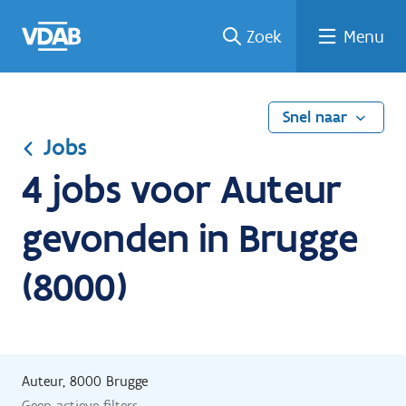
Ga
Vind
Vind
Welke
Terug
Zoek
Menu
naar
een
een
job
naar
de
job
opleiding
past
home
inhoud
bij
mij?
Snel naar
Jobs
4 jobs voor Auteur
gevonden in Brugge
(8000)
Auteur, 8000 Brugge
Geen actieve filters