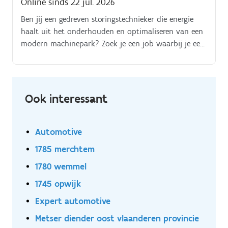
Online sinds 22 jul. 2026
Ben jij een gedreven storingstechnieker die energie
haalt uit het onderhouden en optimaliseren van een
modern machinepark? Zoek je een job waarbij je een
aantrekkelijke bedrijfswagen (met tankkaart) krijgt
alsook een Premium hospitalisatieverzekering naast
een mooi loon?
Ook interessant
Automotive
1785 merchtem
1780 wemmel
1745 opwijk
Expert automotive
Metser diender oost vlaanderen provincie