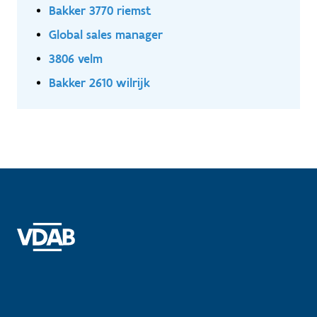
Bakker 3770 riemst
Global sales manager
3806 velm
Bakker 2610 wilrijk