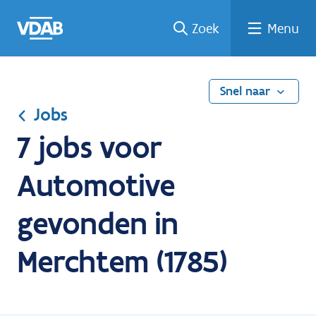
Ga
Vind
Vind
Welke
Terug
Zoek
Menu
naar
een
een
job
naar
de
job
opleiding
past
home
inhoud
bij
mij?
Snel naar
Jobs
7 jobs voor
Automotive
gevonden in
Merchtem (1785)