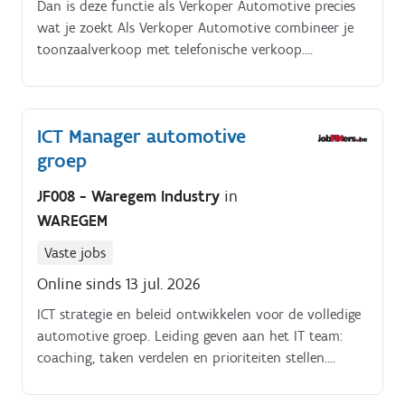
Een vlotte en verzorgde autotechnieker die wil
Dan is deze functie als Verkoper Automotive precies
doorgroeien naar een klantgerichte functie komt ook
wat je zoekt Als Verkoper Automotive combineer je
zeker in aanmerking.
toonzaalverkoop met telefonische verkoop.
Afhankelijk van de noden binnen het filiaal versterk
je één van beide teams.
ICT Manager automotive
groep
JF008 - Waregem Industry
in
WAREGEM
Vaste jobs
Online sinds 13 jul. 2026
ICT strategie en beleid ontwikkelen voor de volledige
automotive groep. Leiding geven aan het IT team:
coaching, taken verdelen en prioriteiten stellen.
Externe leveranciers aansturen en contracten
onderhouden. Rapporteren aan de CFO van de groep.