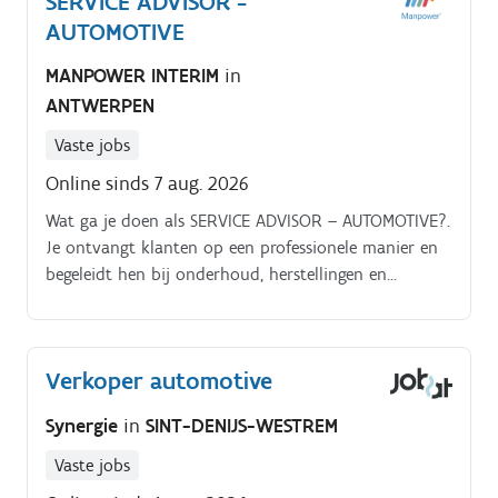
SERVICE ADVISOR -
verbeterinitiatieven Begeleiden van nieuwe
AUTOMOTIVE
medewerkers en uitwerken van opleidingsplannen
MANPOWER INTERIM
in
Intensief samenwerken met verzekeraars, experts,
ANTWERPEN
herstelbedrijven en interne stakeholders Actief
bijdragen aan projecten rond digitalisering en
Vaste jobs
procesverbetering
Online sinds 7 aug. 2026
Wat ga je doen als SERVICE ADVISOR – AUTOMOTIVE?.
Je ontvangt klanten op een professionele manier en
begeleidt hen bij onderhoud, herstellingen en
technische vragen Je bereidt dossiers zorgvuldig voor
en volgt afspraken, werkorders en offertes nauwgezet
op Je zorgt voor een vlotte communicatie tussen
Verkoper automotive
klant en werkplaats Je licht facturen en uitgevoerde
werken helder toe zodat klanten altijd perfect weten
Synergie
in
SINT-DENIJS-WESTREM
waar ze aan toe zijn Je plant vervolgafspraken in en
zorgt voor een correcte administratie Je controleert
Vaste jobs
vervangwagens en bouwt mee aan een uitstekende