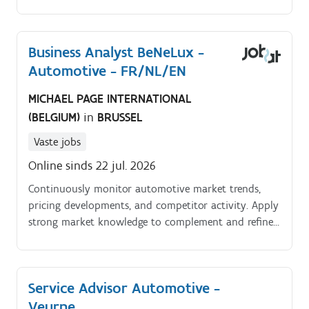
sector zoeken we een ervaren Filiaalleider die
verantwoordelijkheid neemt voor zowel het team, de
klanten als de operationele werking van het filiaal.
Business Analyst BeNeLux -
Automotive - FR/NL/EN
MICHAEL PAGE INTERNATIONAL
(BELGIUM)
in
BRUSSEL
Vaste jobs
Online sinds 22 jul. 2026
Continuously monitor automotive market trends,
pricing developments, and competitor activity. Apply
strong market knowledge to complement and refine
data driven models.
Service Advisor Automotive -
Veurne