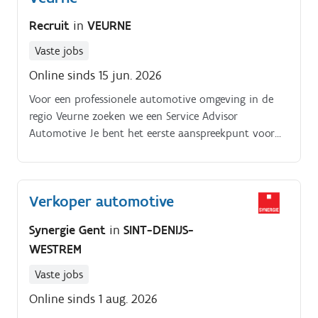
Recruit
in
VEURNE
Vaste jobs
Online sinds 15 jun. 2026
Voor een professionele automotive omgeving in de
regio Veurne zoeken we een Service Advisor
Automotive Je bent het eerste aanspreekpunt voor
klanten aan het onthaal en de receptie. Je luistert
naar hun vragen, plant afspraken in en zorgt voor
een vlotte opvolging van onderhoud, herstellingen en
Verkoper automotive
werkplaatsopdrachten Daarnaast sta je in voor de
administratieve verwerking van dossiers en hou je
Synergie Gent
in
SINT-DENIJS-
klanten correct op de hoogte van de voortgang. Je
WESTREM
schakelt vlot tussen klanten, techniekers en interne
collega’s, ook op drukke momenten We zoeken bij
Vaste jobs
voorkeur iemand met ervaring als Service Advisor of
Online sinds 1 aug. 2026
receptiemedewerker binnen de automotive sector.