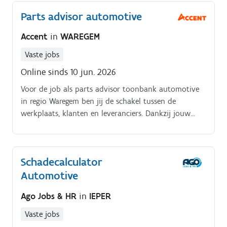
service op nummer 1 staat.
Parts advisor automotive
Accent
in
WAREGEM
Vaste jobs
Online sinds 10 jun. 2026
Voor de job als parts advisor toonbank automotive
in regio Waregem ben jij de schakel tussen de
werkplaats, klanten en leveranciers. Dankzij jouw
technische kennis en klantgerichte aanpak zorg je
ervoor dat de juiste onderdelen steeds op het juiste
moment beschikbaar zijn.
Schadecalculator
Automotive
Ago Jobs & HR
in
IEPER
Vaste jobs