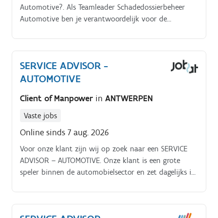
Automotive?. Als Teamleader Schadedossierbeheer
Automotive ben je verantwoordelijk voor de
dagelijkse aansturing van een team van
schadebeheerders die instaan voor de analyse en
verwerking van schadedossiers Je zorgt voor een
SERVICE ADVISOR -
efficiënte organisatie van de afdeling, bewaakt de
AUTOMOTIVE
kwaliteit van de dienstverlening en ondersteunt jouw
medewerkers in hun verdere ontwikkeling Je diverse
Client of Manpower
in
ANTWERPEN
takenpakket bestaat uit:. Leiden, coachen en
motiveren van een team van schadebeheerders
Vaste jobs
Opvolgen van KPI's, resultaten en
Online sinds 7 aug. 2026
productiviteitsdoelstellingen Uitvoeren van
evaluatiegesprekken, performance management en
Voor onze klant zijn wij op zoek naar een SERVICE
personeelsopvolging Organiseren van de dagelijkse
ADVISOR – AUTOMOTIVE. Onze klant is een grote
werking, verlofplanning en capaciteitsbeheer
speler binnen de automobielsector en zet dagelijks in
Fungeren als aanspreekpunt voor complexe
op kwaliteit, mobiliteit en klantbeleving.
schadedossiers en klachten Analyseren en
optimaliseren van processen en procedures Opstellen
van rapporteringen en voorstellen van