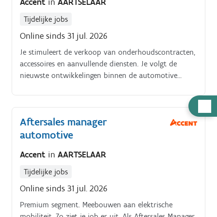
Accent
in
AARTSELAAR
Tijdelijke jobs
Online sinds 31 jul. 2026
Je stimuleert de verkoop van onderhoudscontracten,
accessoires en aanvullende diensten. Je volgt de
nieuwste ontwikkelingen binnen de automotive
sector op en vertaalt deze naar de dagelijkse werking.
Hulp
nodig
Aftersales manager
automotive
Accent
in
AARTSELAAR
Tijdelijke jobs
Online sinds 31 jul. 2026
Premium segment. Meebouwen aan elektrische
mobiliteit. Zo ziet je job er uit. Als Aftersales Manager