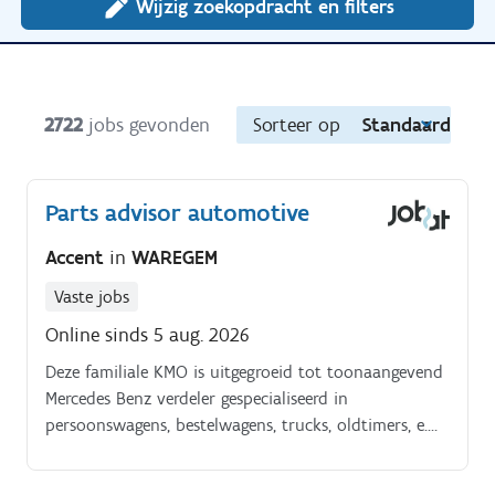
Wijzig zoekopdracht en filters
2722
jobs gevonden
Sorteer op
Standaard
Parts advisor automotive
Accent
in
WAREGEM
Vaste jobs
Online sinds 5 aug. 2026
Deze familiale KMO is uitgegroeid tot toonaangevend
Mercedes Benz verdeler gespecialiseerd in
persoonswagens, bestelwagens, trucks, oldtimers, e.
Bikes, smart, Brabus, … Ze beschikken alsook over een
eigen carrosserieafdeling waarbij een uitstekende