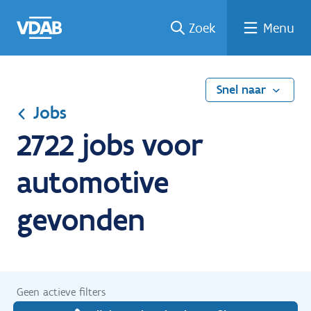
Ga
Vind
Vind
Welke
Terug
Zoek
Menu
naar
een
een
job
naar
de
job
opleiding
past
home
inhoud
bij
mij?
Snel naar
Jobs
2722 jobs voor
automotive
gevonden
Geen actieve filters