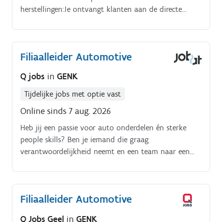
herstellingen:Je ontvangt klanten aan de directe
receptie en zorgt voor een persoonlijke,
kwaliteitsvolle intake. Je plant afspraken in voor
onderhoud of herstellingen, telefonisch of ter plaatse.
Filiaalleider Automotive
Q jobs
in
GENK
Tijdelijke jobs met optie vast
Online sinds 7 aug. 2026
Heb jij een passie voor auto onderdelen én sterke
people skills? Ben je iemand die graag
verantwoordelijkheid neemt en een team naar een
hoger niveau tilt?
Filiaalleider Automotive
Q Jobs Geel
in
GENK