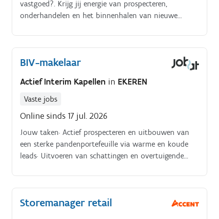
vastgoed?. Krijg jij energie van prospecteren,
onderhandelen en het binnenhalen van nieuwe
opportuniteiten?
BIV-makelaar
Actief Interim Kapellen
in
EKEREN
Vaste jobs
Online sinds 17 jul. 2026
Jouw taken· Actief prospecteren en uitbouwen van
een sterke pandenportefeuille via warme en koude
leads· Uitvoeren van schattingen en overtuigende
inkoopgesprekken met verkopers· Zelfstandig plannen
van afspraken en opvolgen van commerciële
opportuniteiten
Storemanager retail