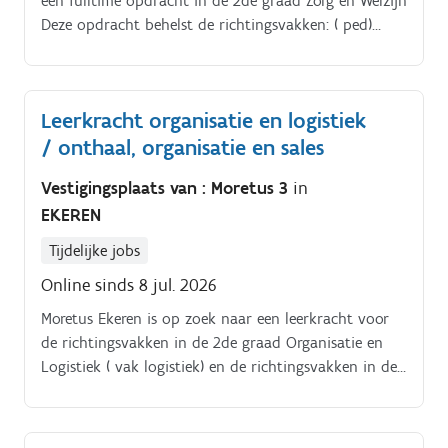
een fulltime opdracht in de 2de graad Zorg en Welzijn
Deze opdracht behelst de richtingsvakken: ( ped)
agogisch handelen, indirecte zorg, gezondheid en
welzijn
Leerkracht organisatie en logistiek
/ onthaal, organisatie en sales
Vestigingsplaats van : Moretus 3
in
EKEREN
Tijdelijke jobs
Online sinds 8 jul. 2026
Moretus Ekeren is op zoek naar een leerkracht voor
de richtingsvakken in de 2de graad Organisatie en
Logistiek ( vak logistiek) en de richtingsvakken in de
3de graad Onthaal, organisatie en sales (vak
administratie en stage) voor een volledig schooljaar