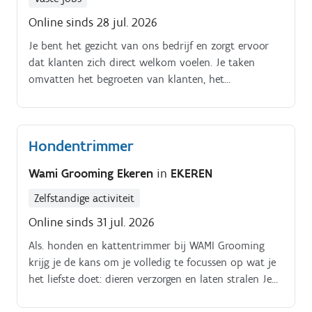
klantbehoeften Opstellen en opvolgen van offertes en
Online sinds 28 jul. 2026
commerciële voorstellen Ondersteunen bij
Je bent het gezicht van ons bedrijf en zorgt ervoor
onderhandelingen en contractvoorbereidingen Mee
dat klanten zich direct welkom voelen. Je taken
organiseren van klantenbezoeken, beurzen en
omvatten het begroeten van klanten, het
netwerkevenementen Nauwe samenwerking met
beantwoorden van hun vragen en het efficiënt
operationele teams om een vlotte dienstverlening te
doorverwijzen naar de juiste afdelingen.
garanderen Klanten ondersteunen bij operationele
vragen en mee zoeken naar passende oplossingen
Hondentrimmer
Administratieve opvolging van commerciële dossiers
en klantafspraken
Wami Grooming Ekeren
in
EKEREN
Zelfstandige activiteit
Online sinds 31 jul. 2026
Als. honden en kattentrimmer bij WAMI Grooming
krijg je de kans om je volledig te focussen op wat je
het liefste doet: dieren verzorgen en laten stralen Je
voert complete trimbehandelingen uit, waaronder