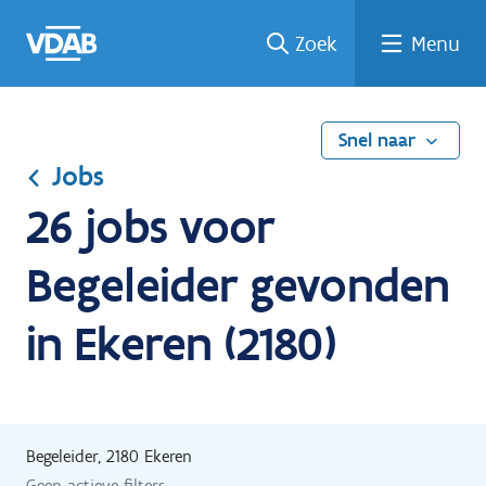
Ga
Vind
Vind
Welke
Terug
Zoek
Menu
naar
een
een
job
naar
de
job
opleiding
past
home
inhoud
bij
mij?
Snel naar
Jobs
26 jobs voor
Begeleider gevonden
in Ekeren (2180)
Begeleider, 2180 Ekeren
Geen actieve filters