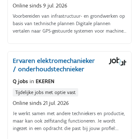
Online sinds 9 jul. 2026
Voorbereiden van infrastructuur- en grondwerken op
basis van technische plannen Digitale plannen
vertalen naar GPS-gestuurde systemen voor machines
op de werf Uitzetten van referentiepunten en
hoogtes op locatie Controle en opvolging van
werkzaamheden tijdens de uitvoeringsfase Praktische
Ervaren elektromechanieker
ondersteuning bieden aan ploegen en werfleiding op
/ onderhoudstechnieker
het terrein Inmeten en verwerken van gerealiseerde
werken Uitvoeren van eindopmetingen en as-built
Q jobs
in
EKEREN
dossiers opstellen Opmaak van plaatsbeschrijvingen
voor en na uitvoering Deelnemen aan
Tijdelijke jobs met optie vast
werfvergaderingen en afstemmen met betrokken
Online sinds 21 jul. 2026
partijen Rapporteren van voortgang en technische
aandachtspunten
Je werkt samen met andere techniekers en productie,
maar kan ook zelfstandig functioneren. Je wordt
ingezet in een opdracht die past bij jouw profiel:
elektromechaniek, storingstechniek of technisch