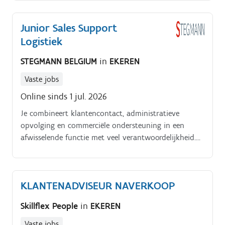
documenten voor vertrek.
Junior Sales Support
Logistiek
STEGMANN BELGIUM
in
EKEREN
Vaste jobs
Online sinds 1 jul. 2026
Je combineert klantencontact, administratieve
opvolging en commerciële ondersteuning in een
afwisselende functie met veel verantwoordelijkheid.
Jouw takenpakket bestaat uit: Ondersteunen bij het
beheren en verder uitbouwen van bestaande
klantenrelaties Actief mee opvolgen van commerciële
KLANTENADVISEUR NAVERKOOP
opportuniteiten en prospectieactiviteiten Eerste
aanspreekpunt zijn voor klanten en vragen
Skillflex People
in
EKEREN
professioneel opvolgen Mee uitwerken van logistieke
en transportoplossingen afgestemd op
Vaste jobs