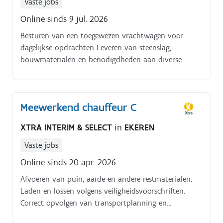
Vaste jobs
Online sinds 9 jul. 2026
Besturen van een toegewezen vrachtwagen voor
dagelijkse opdrachten Leveren van steenslag,
bouwmaterialen en benodigdheden aan diverse
werven Afvoeren van puin, aarde en andere
restmaterialen Laden en lossen volgens
veiligheidsvoorschriften Meehelpen met praktische
Meewerkend chauffeur C
taken op de werf tijdens wachttijden of rustige
momenten Ondersteunen van collega’s bij
XTRA INTERIM & SELECT
in
EKEREN
voorbereidende en uitvoerende werkzaamheden
Correct opvolgen van transportplanning en
Vaste jobs
instructies Controleren van voertuig, lading en
Online sinds 20 apr. 2026
documenten voor vertrek Flexibel inspelen op
Afvoeren van puin, aarde en andere restmaterialen.
wijzigingen in planning of prioriteiten Veilig en
Laden en lossen volgens veiligheidsvoorschriften.
defensief rijden met respect voor wegcode en
Correct opvolgen van transportplanning en
werfregels
instructies. Controleren van voertuig, lading en