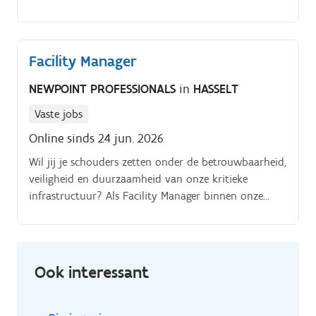
distributie. HVAC systemen.
Facility Manager
NEWPOINT PROFESSIONALS
in
HASSELT
Vaste jobs
Online sinds 24 jun. 2026
Wil jij je schouders zetten onder de betrouwbaarheid,
veiligheid en duurzaamheid van onze kritieke
infrastructuur? Als Facility Manager binnen onze
Engineering & Property Services (E&PS) afdeling ben
je verantwoordelijk voor het operationele en
strategische beheer van energie en nutsvoorzieningen
binnen onze productieomgevingen.
Ook interessant