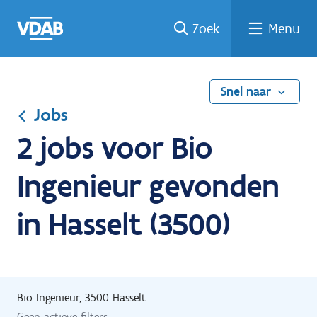
Ga
Vind
Vind
Welke
Terug
Zoek
Menu
naar
een
een
job
naar
de
job
opleiding
past
home
inhoud
bij
mij?
Snel naar
Jobs
2 jobs voor Bio
Ingenieur gevonden
in Hasselt (3500)
Bio Ingenieur, 3500 Hasselt
Geen actieve filters