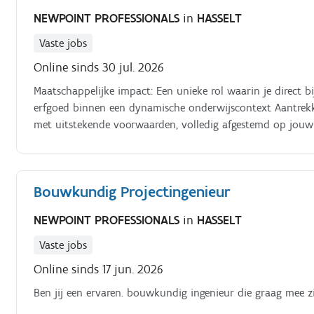
NEWPOINT PROFESSIONALS
in
HASSELT
Vaste jobs
Online sinds 30 jul. 2026
Maatschappelijke impact: Een unieke rol waarin je direc
erfgoed binnen een dynamische onderwijscontext Aantrekkel
met uitstekende voorwaarden, volledig afgestemd op jouw 
inhoudelijke autonomie: De vrijheid en het eigenaarschap 
vorm te geven en bepalende adviezen op te stellen Verbinde
tussen scholengroepen, externe ontwerpers, restauratie ex
Bouwkundig Projectingenieur
team: Een warm welkom binnen het team Patrimoniumbehe
expertise, ondersteuning en kwaliteit centraal staan Wat g
NEWPOINT PROFESSIONALS
in
HASSELT
onderbouwd en strategisch routeplan op voor de instand
specifieke erfgoeddomeinen Vooronderzoeken & scenario's s
Vaste jobs
en analyses, en brengt mogelijke onderhouds en restauratie
Online sinds 17 jun. 2026
bereidt doordachte, onderbouwde adviezen en aanbeveling
Ben jij een ervaren. bouwkundig ingenieur die graag mee z
ondersteunen bij cruciale keuzes Projectmanagement van A 
risico's en algemene voortgang gedurende alle fases van h