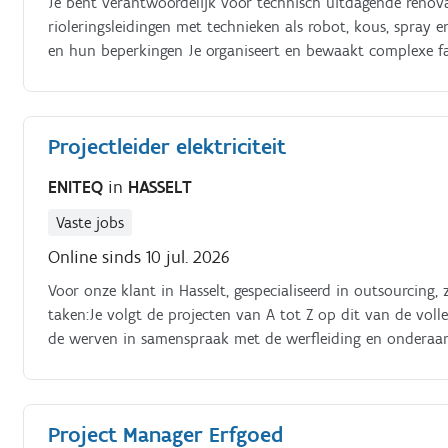
Je bent verantwoordelijk voor technisch uitdagende renovat
rioleringsleidingen met technieken als robot, kous, spray 
en hun beperkingen Je organiseert en bewaakt complexe f
veiligheid en impact op de omgeving Je waakt over een str
van voorbereiding tot en met oplevering Je analyseert tec
uitvoerbare planning Je stuurt werfleiders, onderaanneme
Projectleider elektriciteit
projectrisico's Je denkt actief mee in technische oplossin
opdrachtgevers, studiebureaus en interne stakeholders
ENITEQ
in
HASSELT
Vaste jobs
Online sinds 10 jul. 2026
Voor onze klant in Hasselt, gespecialiseerd in outsourcing, 
taken:Je volgt de projecten van A tot Z op dit van de volle
de werven in samenspraak met de werfleiding en onderaa
uiteenlopende vragen
Project Manager Erfgoed