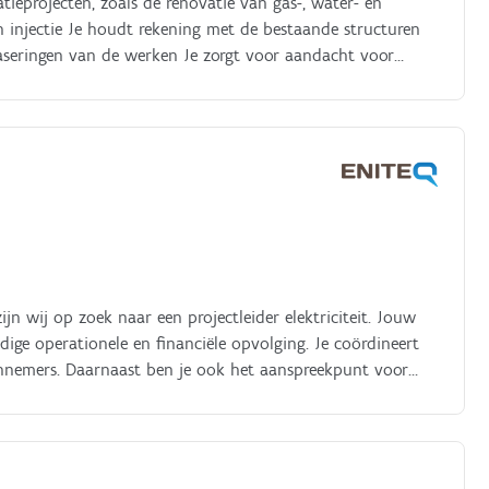
ieprojecten, zoals de renovatie van gas-, water- en
en injectie Je houdt rekening met de bestaande structuren
aseringen van de werken Je zorgt voor aandacht voor
ikte opvolging van timing en budget Je leidt projecten
hnische dossiers en vertaalt deze naar een haalbare en
rs en leveranciers aan Je bewaakt budgetten, marges en
gen en optimalisaties Je onderhoudt overleg met
zijn wij op zoek naar een projectleider elektriciteit. Jouw
dige operationele en financiële opvolging. Je coördineert
nnemers. Daarnaast ben je ook het aanspreekpunt voor