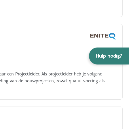
n gespecialiseerde restauratiepartners aan op een heldere
steunen: Je begeleidt de infrastructuurdiensten van de
n premie en subsidiedossiers Stakeholders verbinden: Je
t erfgoedconsulenten van het Agentschap Onroerend
Hulp nodig?
ar een Projectleider. Als projectleider heb je volgend
iding van de bouwprojecten, zowel qua uitvoering als