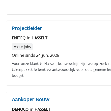
coördineren: Je stuurt externe studiebureaus, architecten e
en resultaatgerichte manier Subsidies & financiering onder
scholengroepen bij het opstellen, indienen en opvolgen va
onderhoudt een nauwe en constructieve samenwerking me
Projectleider
Erfgoed en overige relevante partners.
ENITEQ
in
HASSELT
Vaste jobs
Online sinds 24 jun. 2026
Voor onze klant te Hasselt, bouwbedrijf, zijn we op zoek na
takenpakket:Je bent verantwoordelijk voor de algemene le
budget.
Aankoper Bouw
DEMOCO
in
HASSELT