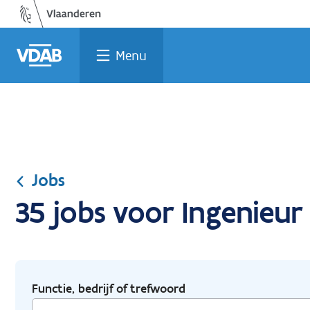
Ga
Vind
Vind
Welke
Terug
naar
een
een
job
naar
de
job
opleiding
past
home
Menu
inhoud
bij
mij?
Jobs
35 jobs voor Ingenieur
Functie, bedrijf of trefwoord