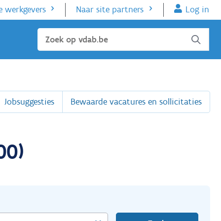
e werkgevers
Naar site partners
Log in
Sluiten
Jobsuggesties
Bewaarde vacatures en sollicitaties
00)