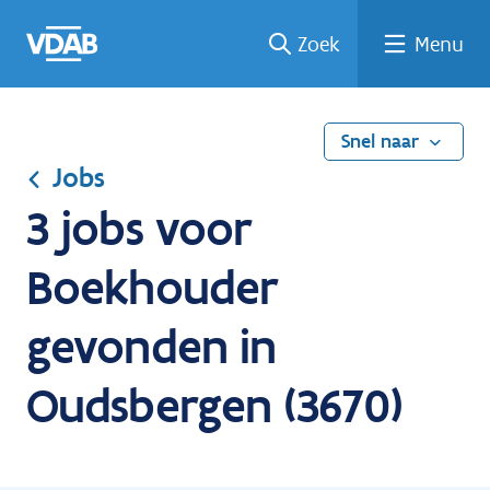
Ga
Vind
Vind
Welke
Terug
Zoek
Menu
naar
een
een
job
naar
de
job
opleiding
past
home
inhoud
bij
mij?
Snel naar
Jobs
3 jobs voor
Boekhouder
gevonden in
Oudsbergen (3670)