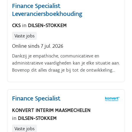
Finance Specialist
directeur Evoluties binnen financieel management,
btw‑regelgeving en fiscale actualiteit actief opvolgen.
Leveranciersboekhouding
CKS
in
DILSEN-STOKKEM
Vaste jobs
Online sinds 7 jul. 2026
Dankzij je empathische, communicatieve en
administratieve vaardigheden kan je elke situatie aan.
Bovenop dit alles draag je bij tot de ontwikkeling
van een professionele stimulerende werkomgeving in
een no nonsense technisch servicebedrijf Ben je klaar
voor een nieuwe uitdaging als Finance Specialist
Finance Specialist
Leveranciersboekhouder?.
KONVERT INTERIM MAASMECHELEN
in
DILSEN-STOKKEM
Vaste jobs