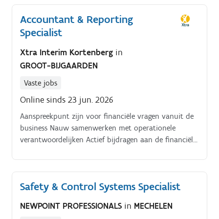
Btw-management: Voorbereiden en indienen van de
Accountant & Reporting
btw-aangiftes voor zowel de winkels als de centrale
Specialist
diensten Fiscale Compliance: Controleren van
belastingberekeningen en het nauwkeurig opvolgen
Xtra Interim Kortenberg
in
van de aangiftes in de vennootschapsbelasting
GROOT-BIJGAARDEN
Controle & Audit: Optreden als eerste aanspreekpunt
bij fiscale controles (btw en vennootschapsbelasting)
Vaste jobs
en het voorbereiden van de nodige dossiers Review
Online sinds 23 jun. 2026
van verworpen uitgaven: Kritisch nakijken van de
input vanuit het controlling- en reportingteam
Aanspreekpunt zijn voor financiële vragen vanuit de
Advisering: Ondersteunen bij complexe fiscale
business Nauw samenwerken met operationele
vraagstukken en financiële analyses in nauwe
verantwoordelijken Actief bijdragen aan de financiële
samenwerking met de Accounting Manager
organisatie van morgen binnen een groeiende
onderneming
Safety & Control Systems Specialist
NEWPOINT PROFESSIONALS
in
MECHELEN