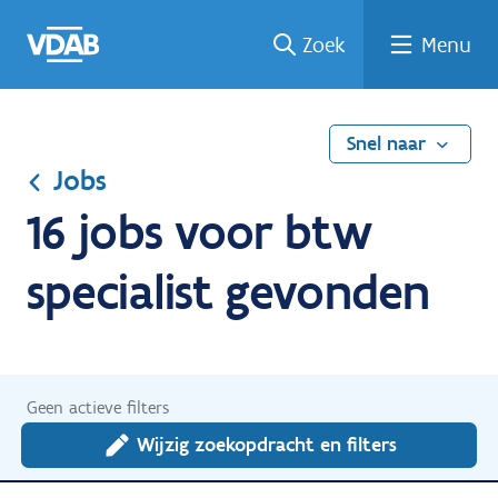
Ga
Vind
Vind
Welke
Terug
Zoek
Menu
naar
een
een
job
naar
de
job
opleiding
past
home
inhoud
bij
mij?
Snel naar
Jobs
16 jobs voor btw
specialist gevonden
Geen actieve filters
Wijzig zoekopdracht en filters