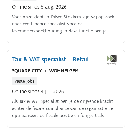
Online sinds 5 aug. 2026
Voor onze klant in Dilsen Stokkem zijn wij op zoek
naar een Finance specialist voor de
leveranciersboekhouding In deze functie ben je
verantwoordelijk voor de correcte verwerking en
opvolging van de leveranciersboekhouding. Je
combineert operationele taken met een bredere rol in
Tax & VAT specialist - Retail
het beheer en de optimalisatie van AP processen.
SQUARE CITY
in
WOMMELGEM
Vaste jobs
Online sinds 4 jul. 2026
Als Tax & VAT Specialist ben je de drijvende kracht
achter de fiscale compliance van de organisatie. Je
optimaliseert de fiscale positie en fungeert als
sleutelfiguur voor alle takken van de onderneming.
Jouw verantwoordelijkheden voor deze functie zijn:.