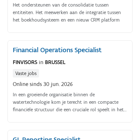
Het ondersteunen van de consolidatie tussen
entiteiten. Het meewerken aan de integratie tussen
het boekhoudsysteem en een nieuw CRM platform
Financial Operations Specialist
FINVISORS
in
BRUSSEL
Vaste jobs
Online sinds 30 jun. 2026
In een groeiende organisatie binnen de
watertechnologie kom je terecht in een compacte
financiële structuur die een cruciale rol speelt in het
verder uitbouwen van een solide financiële basis. De
werking is ondernemend, direct en gericht op impact,
met ruimte om processen te verbeteren en actief mee
GL Reporting Specialist
te denken over financiële strategieën Opbouwen van