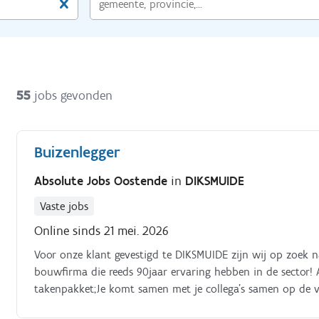
55
jobs gevonden
Buizenlegger
Absolute Jobs Oostende
in
DIKSMUIDE
Vaste jobs
Online sinds 21 mei. 2026
Voor onze klant gevestigd te DIKSMUIDE zijn wij op zoek
bouwfirma die reeds 90jaar ervaring hebben in de sector!
takenpakket;Je komt samen met je collega's samen op de v
mag je onmiddellijk doorrijden naar de werf;De kraanman v