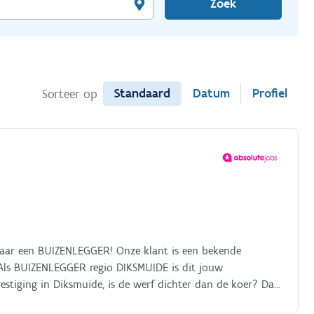
Zoek
Standaard
Datum
Profiel
Sorteer op
 naar een BUIZENLEGGER! Onze klant is een bekende
 Als BUIZENLEGGER regio DIKSMUIDE is dit jouw
estiging in Diksmuide, is de werf dichter dan de koer? Dan
oorziet gleuven en plaatst de buizen in de grond, jij