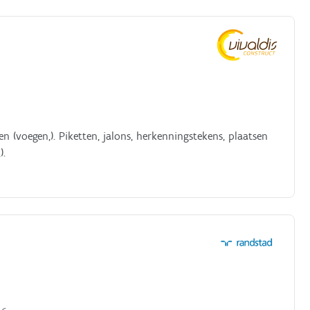
volgens correcte richting en niveau;Je bent werkt iedere
 de buizen met bedekken met aarde aan de hand van
(voegen,). Piketten, jalons, herkenningstekens, plaatsen
).