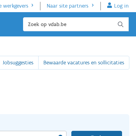
e werkgevers
Naar site partners
Log in
Sluiten
Jobsuggesties
Bewaarde vacatures en sollicitaties