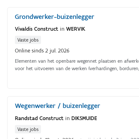
speelt een belangrijke rol in het aansluiten van de buizen 
dag buiten;Je bent niet bang van fysiek werk omwille je
Grondwerker-buizenlegger
schoppen.
Vivaldis Construct
in
WERVIK
Vaste jobs
Online sinds 2 jul. 2026
Elementen van het openbare wegennet plaatsen en afwerken 
voor het uitvoeren van de werken (verhardingen, borduren,
Wegenwerker / buizenlegger
Randstad Construct
in
DIKSMUIDE
Vaste jobs