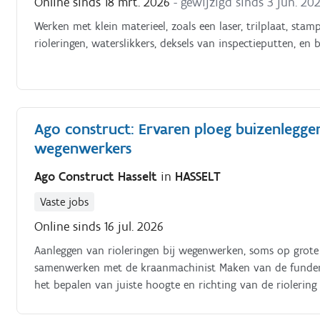
Online sinds 18 mrt. 2026
- gewijzigd sinds 3 jun. 20
Werken met klein materieel, zoals een laser, trilplaat, sta
rioleringen, waterslikkers, deksels van inspectieputten, en
Ago construct: Ervaren ploeg buizenlegger
wegenwerkers
Ago Construct Hasselt
in
HASSELT
Vaste jobs
Online sinds 16 jul. 2026
Aanleggen van rioleringen bij wegenwerken, soms op grot
samenwerken met de kraanmachinist Maken van de funderin
het bepalen van juiste hoogte en richting van de riolerin
buizen in de sleuf Ondergronds samenwerken met de kraan
van sleuven Verdichten van de sleuf met verdichtingstoes