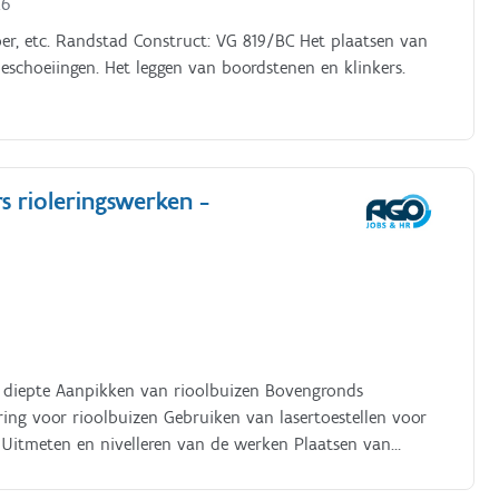
26
mper, etc. Randstad Construct: VG 819/BC Het plaatsen van
 beschoeiingen. Het leggen van boordstenen en klinkers.
s rioleringswerken -
e diepte Aanpikken van rioolbuizen Bovengronds
g voor rioolbuizen Gebruiken van lasertoestellen voor
g Uitmeten en nivelleren van de werken Plaatsen van
machinist Afwerken van de plaatsing en het dichtleggen
tellen Aansluiten van afloopbuizen van woningen op de