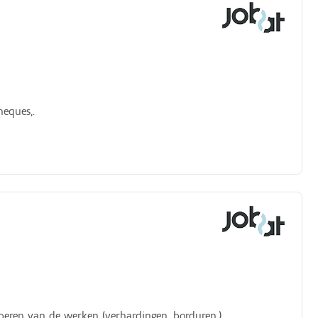
heques,.
voeren van de werken (verhardingen, borduren,).