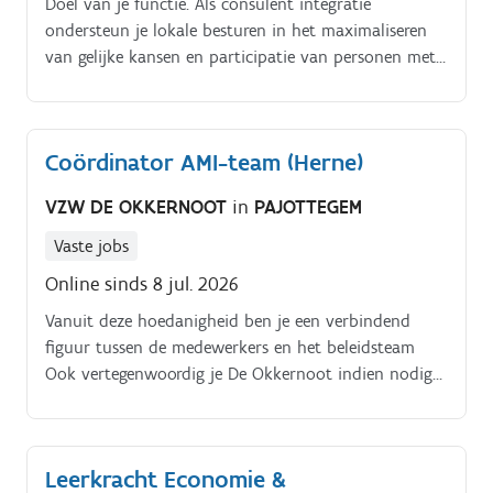
Doel van je functie. Als consulent integratie
ondersteun je lokale besturen in het maximaliseren
van gelijke kansen en participatie van personen met
een migratieachtergrond, dit door het inzetten van
ons basispakket (https://integratie
inburgering.be/nl/socialecohesie#basispakket) en de
Coördinator AMI-team (Herne)
verdiepende dienstverlening sociale cohesie.
VZW DE OKKERNOOT
in
PAJOTTEGEM
Vaste jobs
Online sinds 8 jul. 2026
Vanuit deze hoedanigheid ben je een verbindend
figuur tussen de medewerkers en het beleidsteam
Ook vertegenwoordig je De Okkernoot indien nodig
op vergaderingen en activiteiten van externe partners
Wij werven aan op basis van competenties en
talenten, ongeacht leeftijd, geslacht, gender, origine of
Leerkracht Economie &
handicap.