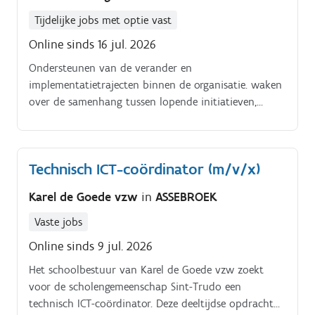
recht op rustmomenten Kindercentrum is op zoek
naar een enthousiaste teamcoach die onze
Tijdelijke jobs met optie vast
buitenschoolse opvanginitiatieven regio Waregem:.
Online sinds 16 jul. 2026
Ondersteunen van de verander en
implementatietrajecten binnen de organisatie. waken
over de samenhang tussen lopende initiatieven,
werkpakketten en beleidskeuzes.
Technisch ICT-coördinator (m/v/x)
Karel de Goede vzw
in
ASSEBROEK
Vaste jobs
Online sinds 9 jul. 2026
Het schoolbestuur van Karel de Goede vzw zoekt
voor de scholengemeenschap Sint-Trudo een
technisch ICT-coördinator. Deze deeltijdse opdracht