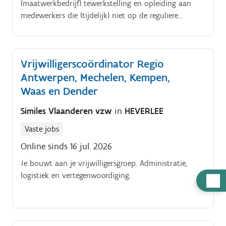
(maatwerkbedrijf) tewerkstelling en opleiding aan
medewerkers die (tijdelijk) niet op de reguliere
arbeidsmarkt kunnen integreren. Dit omwille van
verslaving, psychische of justitiële problemen,
langdurige werkloosheid, taalachterstand, … Met een
Vrijwilligerscoördinator Regio
70 tal omkaderingscollega’s, verspreid over drie
Antwerpen, Mechelen, Kempen,
regio’s (Antwerpen, Gent en Roeselare) en diverse
sectoren en afdelingen zetten wij ons in om meer dan
Waas en Dender
150 medewerkers te ondersteunen in hun groei Hoe
Similes Vlaanderen vzw
in
HEVERLEE
zal jij Weerwerk versterken?.
Vaste jobs
Online sinds 16 jul. 2026
Je bouwt aan je vrijwilligersgroep. Administratie,
logistiek en vertegenwoordiging.
Hulp
nodig