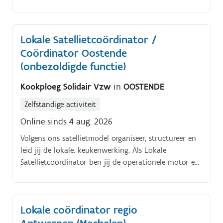
(7/36) is vanaf 1 september 2026 beschikbaar en
loopt tot einde schooljaar.
Lokale Satellietcoördinator /
Coördinator Oostende
(onbezoldigde functie)
Kookploeg Solidair Vzw
in
OOSTENDE
Zelfstandige activiteit
Online sinds 4 aug. 2026
Volgens ons satellietmodel organiseer, structureer en
leid jij de lokale. keukenwerking. Als Lokale
Satellietcoördinator ben jij de operationele motor en
het gezicht van Kookploeg. Solidair in Oostende.
Lokale coördinator regio