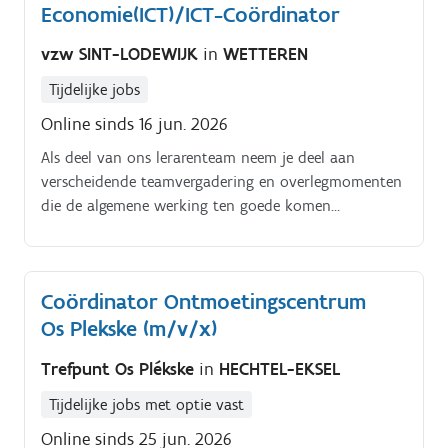
Economie(ICT)/ICT-Coördinator
vzw SINT-LODEWIJK
in
WETTEREN
Tijdelijke jobs
Online sinds 16 jun. 2026
Als deel van ons lerarenteam neem je deel aan
verscheidende teamvergadering en overlegmomenten
die de algemene werking ten goede komen
(klassenraad, vakwerkgroep, autonoom team, …). We
voorzien startbegeleiding van een mentor.
Coördinator Ontmoetingscentrum
Os Plekske (m/v/x)
Trefpunt Os Plékske
in
HECHTEL-EKSEL
Tijdelijke jobs met optie vast
Online sinds 25 jun. 2026