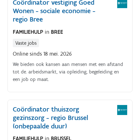
Coördinator vestiging Goed
respectvolle en inclusieve sfeer Correct toepassen van
Wonen - sociale economie -
de huisregels en conflicten op een rustige manier
aanpakken Mee instaan voor de horecawerking en
regio Bree
een verzorgde ontmoetingsruimte Opvolgen van
FAMILIEHULP
in
BREE
planningen, reservaties en beperkte administratieve
taken Meedenken over de verdere uitbouw van Os
Vaste jobs
Plekske als sociaal ontmoetingscentrum Je bent een
Online sinds 18 mei. 2026
echte verbinder die mensen samenbrengt, initiatief
neemt en energie haalt uit het creëren van een
We bieden ook kansen aan mensen met een afstand
warme gemeenschap.
tot de. arbeidsmarkt, via opleiding, begeleiding en
een job op maat.
Coördinator thuiszorg
gezinszorg - regio Brussel
(onbepaalde duur)
FAMILIEHULP
in
BRUSSEL