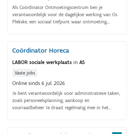
Als Coördinator Ontmoetingscentrum ben je
verantwoordelijk voor de dagelijkse werking van Os
Plekske, een sociaal trefpunt waar ontmoeting,
inclusie en verbondenheid centraal staan Je zorgt
ervoor dat bezoekers zich welkom voelen en dat
vrijwilligers optimaal ondersteund worden. Je
Coördinator Horeca
organiseert activiteiten, begeleidt vrijwilligers en
bouwt mee aan een warme, veilige en respectvolle
LABOR sociale werkplaats
in
AS
ontmoetingsplaats Je bent het eerste aanspreekpunt
voor bezoekers, vrijwilligers en partnerorganisaties en
Vaste jobs
zorgt ervoor dat de dagelijkse werking vlot verloopt
Online sinds 6 jul. 2026
Jouw taken:. Coördineren van de dagelijkse werking
Je bent verantwoordelijk voor administratieve taken,
van het ontmoetingscentrum Onthalen en begeleiden
zoals personeelsplanning, aankoop en
van bezoekers Aansturen, ondersteunen en coachen
voorraadbeheer Je draait regelmatig mee in het
van vrijwilligers Organiseren en uitwerken van
horecateam, zodat je de begeleiders kunt
sociale, recreatieve en creatieve activiteiten
ondersteunen in hun werk Je rapporteert aan de
Samenwerken met lokale verenigingen, scholen, zorg-
clustercoördinator van de horeca.
en welzijnsorganisaties Toezien op een veilige,