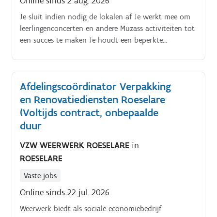
Online sinds 2 aug. 2026
Je sluit indien nodig de lokalen af Je werkt mee om
leerlingenconcerten en andere Muzass activiteiten tot
een succes te maken Je houdt een beperkte
administratie correct bij, zoals aanwezigheden en je
eigen gegevens Je geeft wekelijks indiviuele lessen van
30 minuten per leerling. Elke leerling zal over het
Afdelingscoördinator Verpakking
hele schooljaar 25 lessen van jou krijgen.
en Renovatiediensten Roeselare
(Voltijds contract, onbepaalde
duur
VZW WEERWERK ROESELARE
in
ROESELARE
Vaste jobs
Online sinds 22 jul. 2026
Weerwerk biedt als sociale economiebedrijf