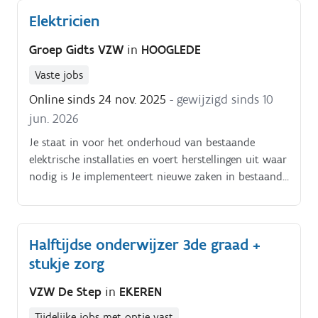
30 minuten per leerling. Elke leerling zal over het
Elektricien
hele schooljaar 25 lessen van jou krijgen.
Groep Gidts VZW
in
HOOGLEDE
Vaste jobs
Online sinds 24 nov. 2025
- gewijzigd sinds 10
jun. 2026
Je staat in voor het onderhoud van bestaande
elektrische installaties en voert herstellingen uit waar
nodig is Je implementeert nieuwe zaken in bestaande
infrastructuur Je werkt mee aan renovaties op
elektrisch vlak Je staat mee in voor het monitoren
van het energieverbruik in diverse gebouwen Je
Halftijdse onderwijzer 3de graad +
maakt deel uit van de interne bouwploeg en werkt
stukje zorg
in team Je gaat soms op pad met collega’s van de
logistieke ploeg om ook niet – elektriciteits-
VZW De Step
in
EKEREN
gerelateerde opdrachten uit te voeren.
Tijdelijke jobs met optie vast