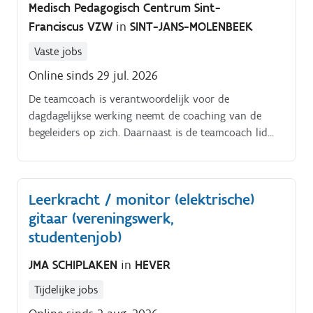
Medisch Pedagogisch Centrum Sint-
Franciscus VZW
in
SINT-JANS-MOLENBEEK
Vaste jobs
Online sinds 29 jul. 2026
De teamcoach is verantwoordelijk voor de
dagdagelijkse werking neemt de coaching van de
begeleiders op zich. Daarnaast is de teamcoach lid
van het begeleidingsteam waarin er nauw wordt
samengewerkt met coördinator en zorgcoördinatoren
fungeert de teamcoach ook als brugfiguur tussen de
Leerkracht / monitor (elektrische)
verschillende werkingen, zowel binnen brussel als
gitaar (vereningswerk,
daarbuiten.
studentenjob)
JMA SCHIPLAKEN
in
HEVER
Tijdelijke jobs