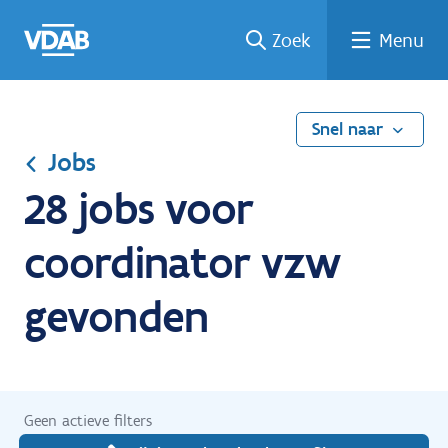
Ga
Vind
Vind
Welke
Terug
Zoek
Menu
naar
een
een
job
naar
de
job
opleiding
past
home
inhoud
bij
mij?
Snel naar
Jobs
28 jobs voor
coordinator vzw
gevonden
Geen actieve filters