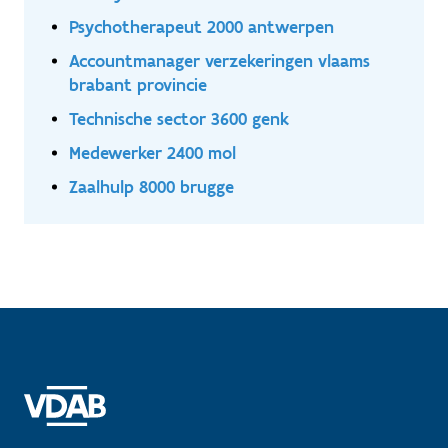
Psychotherapeut 2000 antwerpen
Accountmanager verzekeringen vlaams
brabant provincie
Technische sector 3600 genk
Medewerker 2400 mol
Zaalhulp 8000 brugge