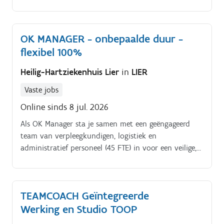
OK MANAGER - onbepaalde duur -
flexibel 100%
Heilig-Hartziekenhuis Lier
in
LIER
Vaste jobs
Online sinds 8 jul. 2026
Als OK Manager sta je samen met een geëngageerd
team van verpleegkundigen, logistiek en
administratief personeel (45 FTE) in voor een veilige,
goed georganiseerde en mensgerichte zorgomgeving.
Je bent een verbindende schakel, samen met het
medisch diensthoofd OK, tussen medewerkers, artsen,
TEAMCOACH Geïntegreerde
directie en ondersteunende diensten.
Werking en Studio TOOP