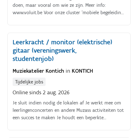
doen, maar vooral om wie ze zijn. Meer info:
www.voluit.be Voor onze cluster ‘mobiele begeleiding
en samen apart wonen in Gent’ zijn we op zoek naar
een voltijdse coördinator in een contract van
onbepaalde duur (38 uren per week – tot 4/5 is
Leerkracht / monitor (elektrische)
bespreekbaar) Als coördinator ben je
gitaar (vereningswerk,
(eind)verantwoordelijke van de cluster.
studentenjob)
Muziekatelier Kontich
in
KONTICH
Tijdelijke jobs
Online sinds 2 aug. 2026
Je sluit indien nodig de lokalen af Je werkt mee om
leerlingenconcerten en andere Muzass activiteiten tot
een succes te maken Je houdt een beperkte
administratie correct bij, zoals aanwezigheden en je
eigen gegevens Je geeft wekelijks indiviuele lessen van