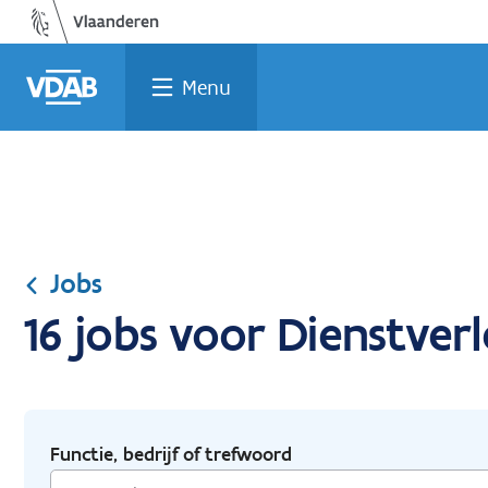
Ga
Vind
Vind
Welke
Terug
naar
een
een
job
naar
de
job
opleiding
past
home
Menu
inhoud
bij
mij?
Jobs
16 jobs voor Dienstver
Functie, bedrijf of trefwoord