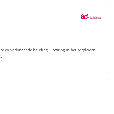
lent, waarbij geen dag hetzelfde is.
te en verbindende houding;. Ervaring in het begeleiden
;.