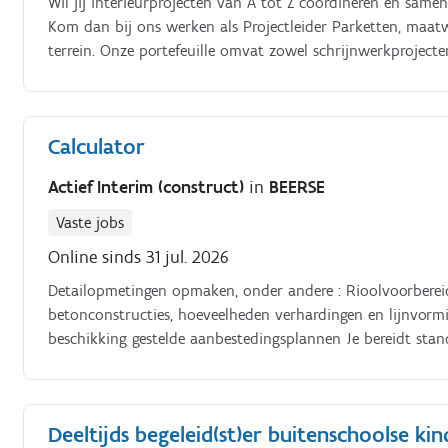
Wil jij interieurprojecten van A tot Z coördineren en sam
Kom dan bij ons werken als Projectleider Parketten, maa
terrein. Onze portefeuille omvat zowel schrijnwerkproject
verantwoordelijk voor een tijdige oplevering van elk proje
het rechtstreekse aanspreekpunt vanaf bestelling tot en m
gedetailleerde besprekingen met de opdrachtgever Selectie
Calculator
van het werk van plaatsingsploegen tijdens en na de uit
werkzaamheden en bijsturing indien nodig Voorbereiding v
Actief Interim (construct)
in
BEERSE
benodigde informatie voor indiening bij de opdrachtgever.
Vaste jobs
Online sinds 31 jul. 2026
Detailopmetingen opmaken, onder andere : Rioolvoorbereid
betonconstructies, hoeveelheden verhardingen en lijnvorm
beschikking gestelde aanbestedingsplannen Je bereidt sta
kostenprijsberekeningsprogramma KDP Bouwoffice. Je verza
Deeltijds begeleid(st)er buitenschoolse ki