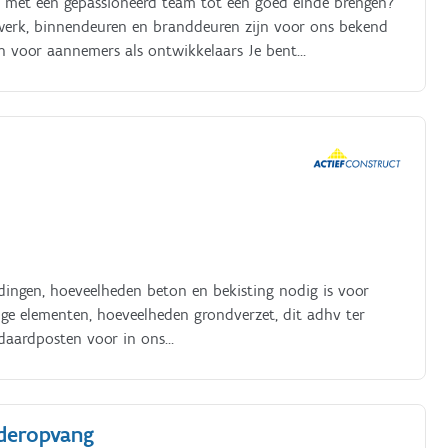
en met een gepassioneerd team tot een goed einde brengen?
twerk, binnendeuren en branddeuren zijn voor ons bekend
en voor aannemers als ontwikkelaars Je bent
ct volgens de kwaliteitseisen en binnen het budget Je bent
et nazorg Organisatie van werfvergaderingen en
 van onderaannemers na grondige prijsvergelijking Controle
voering Bewaking van het rendement van de
an maandelijkse vorderingsstaten en verstrekking van alle
ingen, hoeveelheden beton en bekisting nodig is voor
ige elementen, hoeveelheden grondverzet, dit adhv ter
ndaardposten voor in ons
melt gegevens bij leveranciers en onderaannemers.
nderopvang