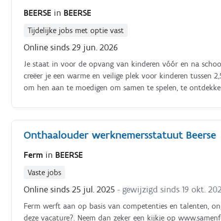
BEERSE
in
BEERSE
Tijdelijke jobs met optie vast
Online sinds 29 jun. 2026
Je staat in voor de opvang van kinderen vóór en na schoolt
creëer je een warme en veilige plek voor kinderen tussen 2,5 
om hen aan te moedigen om samen te spelen, te ontdekken e
verzint of voorleest, jij bent de superheld die zorgt dat d
Veiligheid staat voorop, zowel binnen als buiten op onze 
pedagogische ingesteldheid en bouwt mee aan een warme
Onthaalouder werknemersstatuut Beerse
Ferm
in
BEERSE
Vaste jobs
Online sinds 25 jul. 2025
- gewijzigd sinds 19 okt. 20
Ferm werft aan op basis van competenties en talenten, ongeac
deze vacature?. Neem dan zeker een kijkje op www.samen