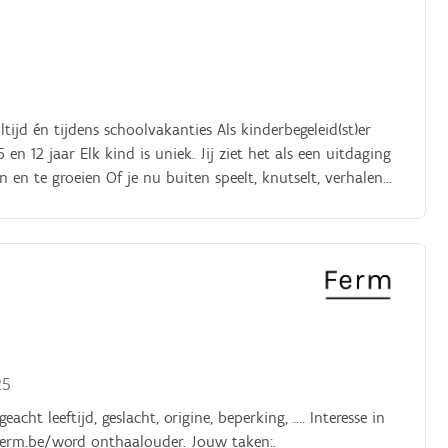
ijd én tijdens schoolvakanties Als kinderbegeleid(st)er
en 12 jaar Elk kind is uniek. Jij ziet het als een uitdaging
n te groeien Of je nu buiten speelt, knutselt, verhalen
e kinderen zich veilig voelen en alles kunnen ontdekken
speelterreinen Je neemt verantwoordelijkheid, hebt een
 opvangomgeving.
25
ht leeftijd, geslacht, origine, beperking, …. Interesse in
ferm.be/word onthaalouder. Jouw taken:.