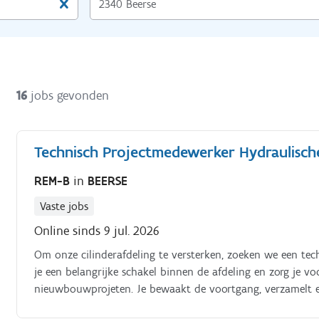
16
jobs gevonden
Technisch Projectmedewerker Hydraulische
REM-B
in
BEERSE
Vaste jobs
Online sinds 9 jul. 2026
Om onze cilinderafdeling te versterken, zoeken we een tech
je een belangrijke schakel binnen de afdeling en zorg je vo
nieuwbouwprojeten. Je bewaakt de voortgang, verzamelt en
leveranciers en collega's op het juiste moment over de jui