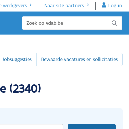
e werkgevers
Naar site partners
Log in
Sluiten
Jobsuggesties
Bewaarde vacatures en sollicitaties
e (2340)