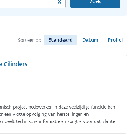
Zoek
Standaard
Datum
Profiel
Sorteer op
 Cilinders
nisch projectmedewerker In deze veelzijdige funcitie ben
or een vlotte opvolging van herstellingen en
 deelt technische informatie en zorgt ervoor dat klanten,
ste gegevens beschikken Je combineert administratieve