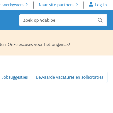
e werkgevers
Naar site partners
Log in
Sluiten
den. Onze excuses voor het ongemak!
Jobsuggesties
Bewaarde vacatures en sollicitaties