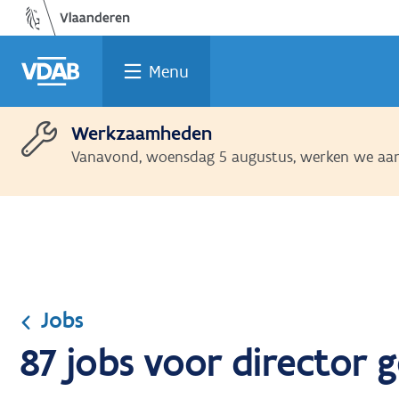
Ga
Vind
Vind
Welke
Terug
naar
een
een
job
naar
de
job
opleiding
past
home
Menu
inhoud
bij
mij?
Werkzaamheden
Vanavond, woensdag 5 augustus, werken we aan 
Jobs
87 jobs voor director