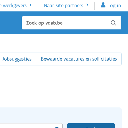
e werkgevers
Naar site partners
Log in
Sluiten
Jobsuggesties
Bewaarde vacatures en sollicitaties