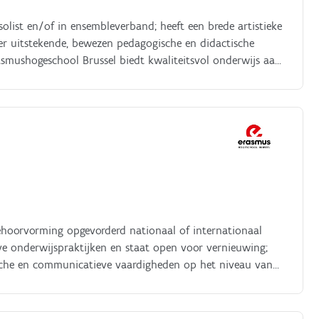
olist en/of in ensembleverband; heeft een brede artistieke
ver uitstekende, bewezen pedagogische en didactische
smushogeschool Brussel biedt kwaliteitsvol onderwijs aan
 masteropleidingen. Geheel volgens onze humanistische
n, in vrijheid en wederzijds respect.
gehoorvorming opgevorderd nationaal of internationaal
ieve onderwijspraktijken en staat open voor vernieuwing;
ische en communicatieve vaardigheden op het niveau van
liteitsvol onderwijs aan zo’n 7000 studenten in een 45
gens onze humanistische missie streven we naar individuele
.