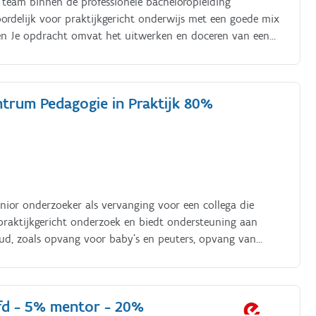
g team binnen de professionele bacheloropleiding
ordelijk voor praktijkgericht onderwijs met een goede mix
ten Je opdracht omvat het uitwerken en doceren van een
ren).
ntrum Pedagogie in Praktijk 80%
nior onderzoeker als vervanging voor een collega die
praktijkgericht onderzoek en biedt ondersteuning aan
oud, zoals opvang voor baby’s en peuters, opvang van
 organisaties, centra voor kinderzorg en
fd - 5% mentor - 20%