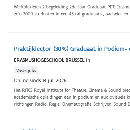
Werkplekleren 2 begeleiding 2de Jaar Graduaat PET. Erasmu
zo’n 7000 studenten in een 45 tal graduaats , bachelor en
Praktijklector (30%) Graduaat in Podium-
ERASMUSHOGESCHOOL BRUSSEL
in
Vaste jobs
Online sinds 14 jul. 2026
Het RITCS Royal Institute for Theatre, Cinema & Sound biedt
academische opleidingen aan in podium en audiovisuele ku
richtingen Radio, Regie, Cinematografie, Schrijven, Sound 
Audiovisuele en Podiumtechnieken bij het vinden van een e