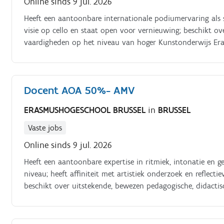
Online sinds 9 jul. 2026
Heeft een aantoonbare internationale podiumervaring als s
visie op cello en staat open voor vernieuwing; beschikt o
vaardigheden op het niveau van hoger Kunstonderwijs Era
zo’n 7000 studenten in een 45 tal graduaats , bachelor en
missie streven we naar individuele ontplooiing voor iederee
Docent AOA 50%- AMV
ERASMUSHOGESCHOOL BRUSSEL
in
BRUSSEL
Vaste jobs
Online sinds 9 jul. 2026
Heeft een aantoonbare expertise in ritmiek, intonatie en 
niveau; heeft affiniteit met artistiek onderzoek en reflect
beschikt over uitstekende, bewezen pedagogische, didact
hoger Kunstonderwijs Erasmushogeschool Brussel biedt kwa
tal graduaats , bachelor en masteropleidingen. Geheel vol
ontplooiing voor iedereen, in vrijheid en wederzijds respect