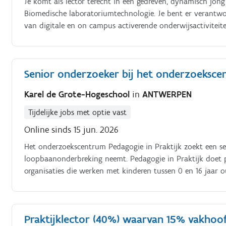
Je komt als lector terecht in een gedreven, dynamisch jon
Biomedische laboratoriumtechnologie. Je bent er verantwo
van digitale en on campus activerende onderwijsactivitei
nieuw eerstejaarsvak ‘Technical service skills 1’ (20 contactu
Senior onderzoeker bij het onderzoeksce
Karel de Grote-Hogeschool
in
ANTWERPEN
Tijdelijke jobs met optie vast
Online sinds 15 jun. 2026
Het onderzoekscentrum Pedagogie in Praktijk zoekt een se
loopbaanonderbreking neemt. Pedagogie in Praktijk doet 
organisaties die werken met kinderen tussen 0 en 16 jaar 
schoolkinderen, vrijetijdsinitiatieven, sportclubs, culturele
gezinsondersteuning.
Praktijklector (40%) waarvan 15% vakhoo