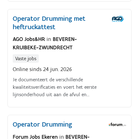
Operator Drumming met
heftruckattest
AGO Jobs&HR
in
BEVEREN-
KRUIBEKE-ZWIJNDRECHT
Vaste jobs
Online sinds 24 jun. 2026
Je documenteert de verschillende
kwaliteitsverificaties en voert het eerste
lijnsonderhoud uit aan de afvul en
verpakkingsinstallaties. Je zal nauw samenwerken
met ons uitgebreid dynamisch team van gedreven
operatoren die hoogwaardige resultaten nastreven
Operator Drumming
Afvullen van tankwagens met chemische producten
in vaten of IBCs.
Forum Jobs Ekeren
in
BEVEREN-