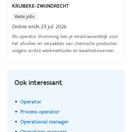
KRUIBEKE-ZWIJNDRECHT
Vaste jobs
Online sinds 23 jul. 2026
Als operator drumming ben je verantwoordelijk voor
het afvullen en verpakken van chemische producten
volgens strikte werkmethodes en kwaliteitsnormen. Je
zorgt ervoor dat het afvulproces vlot verloopt door
de afvullijnen aan te sturen en het reinigen van
leidingen en pompinstallaties. Daarnaast voer je het
eerste lijnsonderhoud uit aan de afvul- en
Ook interessant
verpakkingsinstallaties en werk je nauw samen met je
collega's om de veiligheid en kwaliteit van de
processen te waarborgen. Je draagt bij aan een
Operator
efficiënte en veilige werkomgeving, waarbij je steeds
Process operator
de hoogste kwaliteitsstandaarden naleeft.
Operational manager
Operations manager