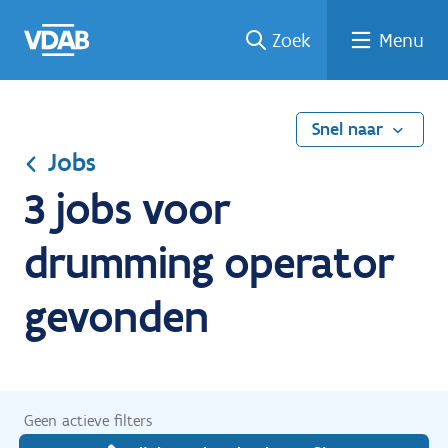
Ga
Vind
Vind
Welke
Terug
Zoek
Menu
naar
een
een
job
naar
de
job
opleiding
past
home
inhoud
bij
mij?
Snel naar
Jobs
3 jobs voor
drumming operator
gevonden
Geen actieve filters