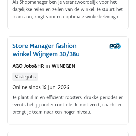
Als Shopmanager ben je verantwoordelijk voor het
dagelijkse reilen en zeilen van de winkel. Je stuurt het
team aan, zorgt voor een optimale winkelbeleving en
bent het aanspreekpunt voor klanten. Je streeft naar
het behalen van verkoopdoelstellingen en zorgt
ervoor dat de winkel er altijd tiptop uitziet.
Store Manager fashion
Daarnaast ben je bezig met het coachen en
winkel Wijngem 30/38u
ontwikkelen van medewerkers, het maken van
personeelsplanningen en het beheren van de
AGO Jobs&HR
in
WIJNEGEM
voorraad.
Vaste jobs
Online sinds 16 jun. 2026
Je plant slim en efficiënt: roosters, drukke periodes en
events heb jij onder controle. Je motiveert, coacht en
brengt je team naar een hoger niveau.