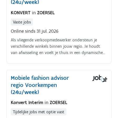
(24u/week)
KONVERT
in
ZOERSEL
Vaste jobs
Online sinds 31 jul. 2026
Als vliegende verkoopmedewerker ondersteun je
verschillende winkels binnen jouw regio. Je houdt
van afwisseling en voelt je thuis in een dynamische
omgeving waar geen enkele dag hetzelfde is Jouw
taken:. Ondersteunen van verschillende winkels
binnen de regio Voorkempen Klanten warm,
Mobiele fashion advisor
deskundig en enthousiast adviseren bij hun aankoop
regio Voorkempen
Klanten inspireren met de nieuwste modetrends en
stijlvolle combinaties Bijdragen aan een
(24u/week)
aantrekkelijke winkelpresentatie Uitvoeren van
Konvert Interim
in
ZOERSEL
dagelijkse winkeltaken zoals aanvullen, ordelijk
houden van de winkel en kassawerk Actief
Tijdelijke jobs met optie vast
meewerken aan het behalen van de