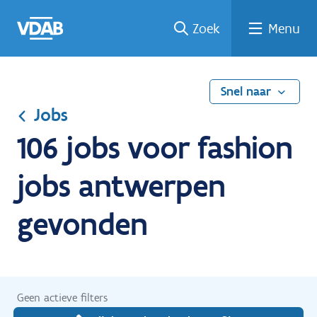
Ga
Vind
Vind
Welke
Terug
Zoek
Menu
naar
een
een
job
naar
de
job
opleiding
past
home
inhoud
bij
mij?
Snel naar
Jobs
106 jobs voor fashion
jobs antwerpen
gevonden
Geen actieve filters