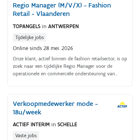
Regio Manager (M/V/X) - Fashion
Retail - Vlaanderen
TOPANGELS
in
ANTWERPEN
Tijdelijke jobs
Online sinds 28 mei. 2026
Onze klant, actief binnen de fashion retailsector, is op
zoek naar een tijdelijke Regio Manager voor de
operationele en commerciële ondersteuning van
meerdere winkels verspreid over België. In deze rol
coach je shopmanagers, optimaliseer je de
winkelprestaties en zorg je mee voor een sterke
Verkoopmedewerker mode -
klantbeleving op de winkelvloer.
18u/week
ACTIEF INTERIM
in
SCHELLE
Vaste jobs