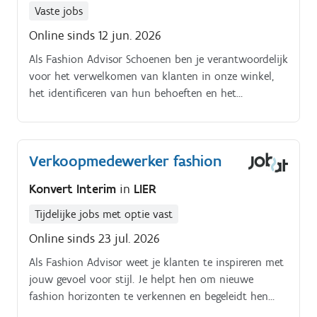
Vaste jobs
Online sinds 12 jun. 2026
Als Fashion Advisor Schoenen ben je verantwoordelijk
voor het verwelkomen van klanten in onze winkel,
het identificeren van hun behoeften en het
aanbieden van passend advies. Je helpt klanten bij
het vinden van de perfecte schoenen die aansluiten
bij hun stijl en voorkeuren. Daarnaast zorg je ervoor
Verkoopmedewerker fashion
dat de winkel er altijd netjes en aantrekkelijk uitziet,
volgens de richtlijnen van het merk.
Konvert Interim
in
LIER
Tijdelijke jobs met optie vast
Online sinds 23 jul. 2026
Als Fashion Advisor weet je klanten te inspireren met
jouw gevoel voor stijl. Je helpt hen om nieuwe
fashion horizonten te verkennen en begeleidt hen
met jouw kennis en ervaring naar outfits die perfect