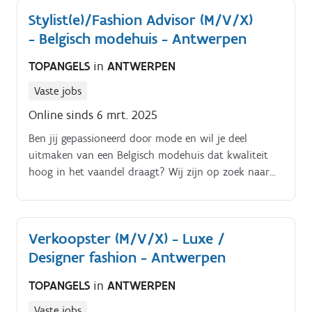
professionele winkelervaring binnen de Belgische
Stylist(e)/Fashion Advisor (M/V/X)
mode.
- Belgisch modehuis - Antwerpen
TOPANGELS
in
ANTWERPEN
Vaste jobs
Online sinds 6 mrt. 2025
Ben jij gepassioneerd door mode en wil je deel
uitmaken van een Belgisch modehuis dat kwaliteit
hoog in het vaandel draagt? Wij zijn op zoek naar
een enthousiaste stylist(e) voor de prachtige winkel in
hartje Antwerpen Wat houdt de functie in?. Het
opbouwen van een duurzame relatie met klanten,
Verkoopster (M/V/X) - Luxe /
gebaseerd op vertrouwen en persoonlijke service Het
Designer fashion - Antwerpen
aanbieden van een uitzonderlijke klantbeleving en
advies op maat, met een focus op verkoop en
TOPANGELS
in
ANTWERPEN
klanttevredenheid Samen met je collega’s zorg je voor
de uitstraling en sfeer van de winkel, zodat deze
Vaste jobs