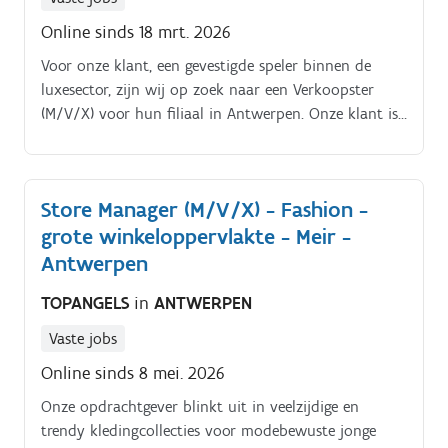
steeds in lijn is met het exclusieve imago.
Online sinds 18 mrt. 2026
Voor onze klant, een gevestigde speler binnen de
luxesector, zijn wij op zoek naar een Verkoopster
(M/V/X) voor hun filiaal in Antwerpen. Onze klant is
gespecialiseerd in de verkoop van hoogwaardige
tweedehands designerstukken en biedt klanten de
mogelijkheid om iconische luxe items een tweede
Store Manager (M/V/X) - Fashion -
leven te geven Functie:Als Verkoopster (M/V/X)
grote winkeloppervlakte - Meir -
verwelkom je klanten in de boetiek en begeleid je hen
bij hun aankoop met professioneel en persoonlijk
Antwerpen
advies.
TOPANGELS
in
ANTWERPEN
Vaste jobs
Online sinds 8 mei. 2026
Onze opdrachtgever blinkt uit in veelzijdige en
trendy kledingcollecties voor modebewuste jonge