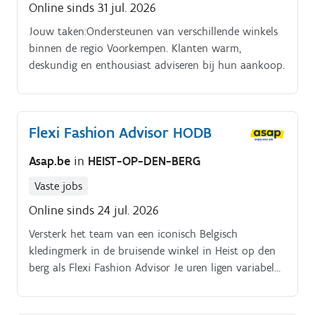
Online sinds 31 jul. 2026
winkeldoelstellingen
Jouw taken:Ondersteunen van verschillende winkels
binnen de regio Voorkempen. Klanten warm,
deskundig en enthousiast adviseren bij hun aankoop.
Flexi Fashion Advisor HODB
Asap.be
in
HEIST-OP-DEN-BERG
Vaste jobs
Online sinds 24 jul. 2026
Versterk het team van een iconisch Belgisch
kledingmerk in de bruisende winkel in Heist op den
berg als Flexi Fashion Advisor Je uren ligen variabel
tussen de 7u en 21u/week. De dagen zijn ook niet
vast In deze rol bied je klanten een persoonlijke en