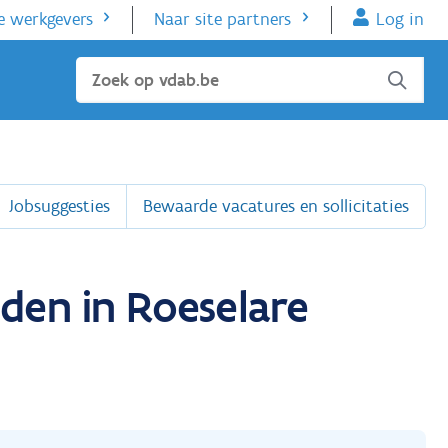
e werkgevers
Naar site partners
Log in
Sluiten
Jobsuggesties
Bewaarde vacatures en sollicitaties
den in Roeselare