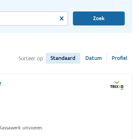
Zoek
Standaard
Datum
Profiel
Sorteer op
e
Kassawerk uitvoeren.