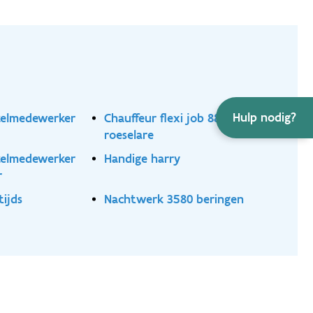
Hulp nodig?
nkelmedewerker
Chauffeur flexi job 8800
roeselare
nkelmedewerker
Handige harry
r
tijds
Nachtwerk 3580 beringen