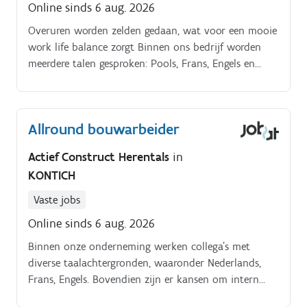
Online sinds 6 aug. 2026
Overuren worden zelden gedaan, wat voor een mooie
work life balance zorgt Binnen ons bedrijf worden
meerdere talen gesproken: Pools, Frans, Engels en
Nederlands. Het loon is volgens PC124 en jouw
ervaring met een mooi extra in de vorm van
maaltijdcheques Spreekt deze vacature je aan?.
Allround bouwarbeider
Actief Construct Herentals
in
KONTICH
Vaste jobs
Online sinds 6 aug. 2026
Binnen onze onderneming werken collega’s met
diverse taalachtergronden, waaronder Nederlands,
Frans, Engels. Bovendien zijn er kansen om intern
door te groeien naar een functie als ploegbaas.