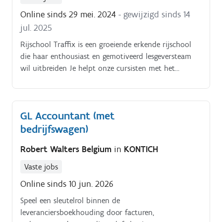
Online sinds 29 mei. 2024
- gewijzigd sinds 14
jul. 2025
Rijschool Traffix is een groeiende erkende rijschool
die haar enthousiast en gemotiveerd lesgeversteam
wil uitbreiden Je helpt onze cursisten met het
behalen van hun praktisch rijbewijs -> Meer info over
de functies in de rijschoolwereld in het algemeen:
www.edulogia.be/rijlesgever. -> Meer info over de job
GL Accountant (met
bij Traffix: https://www.traffix.be/jobs/
bedrijfswagen)
Robert Walters Belgium
in
KONTICH
Vaste jobs
Online sinds 10 jun. 2026
Speel een sleutelrol binnen de
leveranciersboekhouding door facturen,