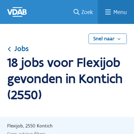
Ga
Vind
Vind
Welke
Terug
Zoek
Menu
naar
een
een
job
naar
de
job
opleiding
past
home
inhoud
bij
mij?
Snel naar
Jobs
18 jobs voor Flexijob
gevonden in Kontich
(2550)
Flexijob, 2550 Kontich
Geen actieve filters