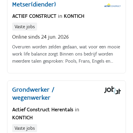
Metser(diender)
ACTIEF CONSTRUCT
in
KONTICH
Vaste jobs
Online sinds 24 jun. 2026
Overuren worden zelden gedaan, wat voor een mooie
work life balance zorgt Binnen ons bedrijf worden
meerdere talen gesproken: Pools, Frans, Engels en
Nederlands. Het loon is volgens PC124 en jouw
ervaring met een mooi extra in de vorm van
maaltijdcheques Spreekt deze vacature je aan?.
Grondwerker /
wegenwerker
Actief Construct Herentals
in
KONTICH
Vaste jobs