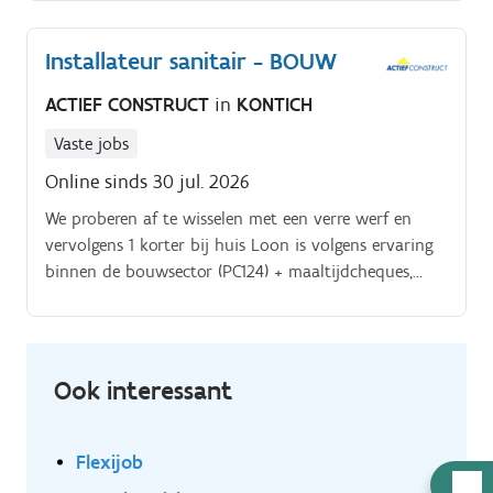
Installateur sanitair - BOUW
ACTIEF CONSTRUCT
in
KONTICH
Vaste jobs
Online sinds 30 jul. 2026
We proberen af te wisselen met een verre werf en
vervolgens 1 korter bij huis Loon is volgens ervaring
binnen de bouwsector (PC124) + maaltijdcheques,
dagvergoeding en camionette (mogelijks). Eventuele
overuren worden correct uitbetaald Word jij onze
nieuwe collega?.
Ook interessant
Flexijob
Hulp