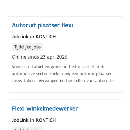
Autoruit plaatser flexi
JobLink
in
KONTICH
Tijdelijke jobs
Online sinds 23 apr. 2026
Voor een stabiel en groeiend bedrijf actief in de
automotive sector zoeken wij een autoruitplaatser.
Jouw taken:- Vervangen en herstellen van autoruiten
(voorruit, zijruit, achterruit)- Kalibreren van camera’s
en sensoren (ADAS)- Klanten vriendelijk verder helpen
en advies geven- Zorgen voor een nette en veilige
Flexi winkelmedewerker
werkplek
JobLink
in
KONTICH