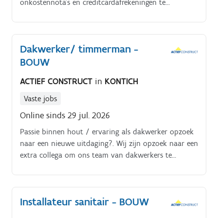
onkostennota's en creditcardafrekeningen te
verwerken. Denk mee over procesverbeteringen en
draag bij aan een schaalbare finance organisatie.
Dakwerker/ timmerman -
BOUW
ACTIEF CONSTRUCT
in
KONTICH
Vaste jobs
Online sinds 29 jul. 2026
Passie binnen hout / ervaring als dakwerker opzoek
naar een nieuwe uitdaging?. Wij zijn opzoek naar een
extra collega om ons team van dakwerkers te
versterken. Nieuwe gevelbekleding. gevelrenovatie.
Installateur sanitair - BOUW