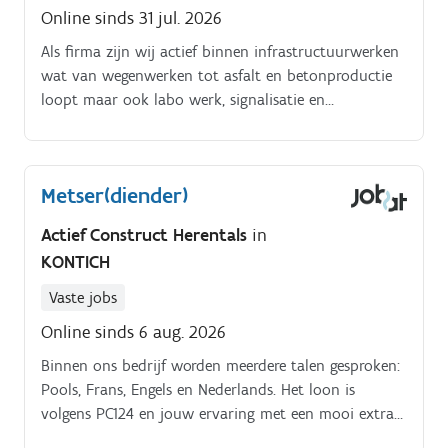
Online sinds 31 jul. 2026
Als firma zijn wij actief binnen infrastructuurwerken
wat van wegenwerken tot asfalt en betonproductie
loopt maar ook labo werk, signalisatie en
onderhoudsdiensten. Jij zal als grondwerker /
wegenwerker worden ingezet op grote projecten zoals
tunnels, bruggen, stedelijke projecten, Dit in een
Metser(diender)
stabiel team met goed materiaal zodat je werk vlot
verloopt.
Actief Construct Herentals
in
KONTICH
Vaste jobs
Online sinds 6 aug. 2026
Binnen ons bedrijf worden meerdere talen gesproken:
Pools, Frans, Engels en Nederlands. Het loon is
volgens PC124 en jouw ervaring met een mooi extra
in de vorm van maaltijdcheques.