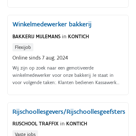
Paletten met eindproducten vervoeren naar het
magazijn. Reinigen van het magazijn en delen van de
productieafdeling.
Winkelmedewerker bakkerij
BAKKERIJ MIJLEMANS
in
KONTICH
Flexijob
Online sinds 7 aug. 2024
Wij zijn op zoek naar een gemotiveerde
winkelmedewerker voor onze bakkerij Je staat in
voor volgende taken:. Klanten bedienen Kassawerk
Verkoop van brood, banket en charcuterie Aanvullen
rekken Onderhoud van zowel de winkel als de
bakkerij.
Rijschoollesgevers/Rijschoollesgeefsters
RIJSCHOOL TRAFFIX
in
KONTICH
Vaste jobs