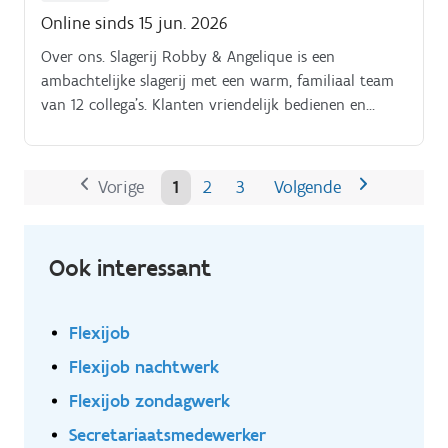
onderhoud van apparatuur, voorraadbeheer,
Online sinds 15 jun. 2026
inrichting van de werkruimtes.
Over ons. Slagerij Robby & Angelique is een
ambachtelijke slagerij met een warm, familiaal team
van 12 collega’s. Klanten vriendelijk bedienen en
eenvoudig advies geven. Kassawerk met een
gebruiksvriendelijk systeem.
Vorige
1
2
3
Volgende
Ook interessant
Flexijob
Flexijob nachtwerk
Flexijob zondagwerk
Secretariaatsmedewerker