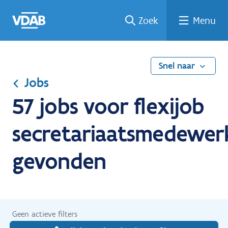
Ga
Vind
Vind
Welke
Terug
Zoek
Menu
naar
een
een
job
naar
de
job
opleiding
past
home
inhoud
bij
mij?
Snel naar
Jobs
57 jobs voor flexijob
secretariaatsmedewer
gevonden
Geen actieve filters