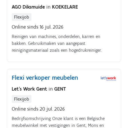
helpt klanten verder met vragen en geeft hen een
AGO Diksmuide
in
KOEKELARE
uitstekende service Je vult de winkel aan en zorgt
ervoor dat de rekken netjes blijven Je helpt bij het
Flexijob
verwerken van leveringen en het aanvullen van de
Online sinds 16 jul. 2026
stock Je zorgt ervoor dat de winkel er steeds
verzorgd en aantrekkelijk uitziet
Reinigen van machines, onderdelen, karren en
bakken. Gebruikmaken van aangepast
reinigingsmateriaal zoals een hogedrukreiniger.
Flexi verkoper meubelen
Let's Work Gent
in
GENT
Flexijob
Online sinds 20 jul. 2026
Bedrijfsomschrijving Onze klant is een Belgische
meubelwinkel met vestigingen in Gent, Mons en