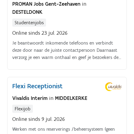
PROMAN Jobs Gent-Zeehaven
in
werkt op volgende dagen: 27/07, 30/07, 03/08,
DESTELDONK
21/08, 04/09, 11/09 en 18/09. Het uurrooster loopt
van 8u tot 17u met 30 minuten pauze
Studentenjobs
Online sinds 23 jul. 2026
Je beantwoordt inkomende telefoons en verbindt
deze door naar de juiste contactpersoon Daarnaast
verzorg je een warm onthaal en geef je bezoekers de
nodige informatie Je beheert de inkomende en
uitgaande post, houdt vergaderzalen georganiseerd
en zorgt voor het bestellen van lunches Ook
Flexi Receptionist
ondersteun je het team met diverse administratieve
taken zodat de dagelijkse werking vlot verloopt Je
Vivaldis Interim
in
MIDDELKERKE
werkt op volgende dagen:
21/09, 23/09, 24/09, 30/09, 1/10, 5/10, 7/10, 8/10, 14/10, 15/
Flexijob
Het uurrooster loopt van 8u tot 17u met 30 minuten
Online sinds 9 jul. 2026
pauze
Werken met ons reserverings /beheersysteem (geen