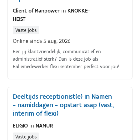
Client of Manpower
in
KNOKKE-
HEIST
Vaste jobs
Online sinds 5 aug. 2026
Ben jij klantvriendelijk, communicatief en
administratief sterk? Dan is deze job als
Baliemedewerker flexi september perfect voor jou!
Verwerken van kassaverrichtingen en reservaties.
Uitvoeren van administratieve taken aan de balie.
Deeltijds receptionist(e) in Namen
- namiddagen - opstart asap (vast,
interim of flexi)
ELIGIO
in
NAMUR
Vaste jobs