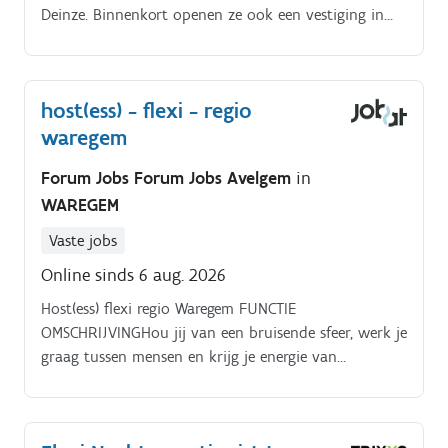
Deinze. Binnenkort openen ze ook een vestiging in
Tongeren Door de groei en de
uitbreidingsmogelijkheden te danken aan de frisse
meubelcollectie, scherpe prijzen en gedreven team
host(ess) - flexi - regio
zoeken ze extra, enthousiaste werknemers Je bent
waregem
het eerste aanspreekpunt m.b.t. Vragen rond
grootmeubelen en slaapcomfort Je begeleidt de
Forum Jobs Forum Jobs Avelgem
in
klanten bij hun aankoop, gaande van het verlenen
WAREGEM
van advies tot het opmaken van een verkoopbon Je
zorgt ervoor dat de toonzaal steeds op orde staat
Vaste jobs
Online sinds 6 aug. 2026
Host(ess) flexi regio Waregem FUNCTIE
OMSCHRIJVINGHou jij van een bruisende sfeer, werk je
graag tussen mensen en krijg je energie van
evenementen waar beleving centraal staat? Dan
hebben wij een leuke uitdaging voor jou!