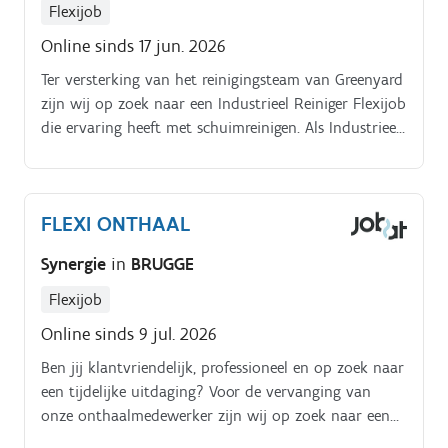
Flexijob
Online sinds 17 jun. 2026
Ter versterking van het reinigingsteam van Greenyard
zijn wij op zoek naar een Industrieel Reiniger Flexijob
die ervaring heeft met schuimreinigen. Als Industrieel
Reiniger ben je verantwoordelijk voor het reinigen
van machines, installaties en productieruimtes
volgens de geldende hygiëne- en veiligheidsnormen. Je
FLEXI ONTHAAL
zult werken in een dynamische omgeving waar
kwaliteit en efficiëntie voorop staan.
Synergie
in
BRUGGE
Flexijob
Online sinds 9 jul. 2026
Ben jij klantvriendelijk, professioneel en op zoek naar
een tijdelijke uitdaging? Voor de vervanging van
onze onthaalmedewerker zijn wij op zoek naar een
enthousiaste flexi jobber die gedurende de volledige