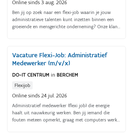
Online sinds 3 aug. 2026
Ben jij op zoek naar een flexi-job waarin je jouw
administratieve talenten kunt inzetten binnen een
groeiende en mensgerichte onderneming? Onze klant
zoekt een nauwkeurige administratief medewerker
die het team ondersteunt met een vlotte en correcte
verwerking van administratieve dossiers. Je komt
Vacature Flexi-Job: Administratief
terecht in een collegiale werkomgeving waar
Medewerker (m/v/x)
samenwerking, betrokkenheid en kwaliteit centraal
staan Jouw taken. Verwerken en controleren van
DO-IT CENTRUM
in
BERCHEM
werkbonnen Registreren van gepresteerde uren
Verwerken van werkstaten Uitvoeren van
Flexijob
administratieve controles Correct beheren en
Online sinds 24 jul. 2026
opvolgen van administratieve gegevens
Administratief medewerker (flexi job) die energie
haalt uit nauwkeurig werken. Ben jij iemand die
fouten meteen opmerkt, graag met computers werkt
en voldoening haalt uit een administratie die perfect