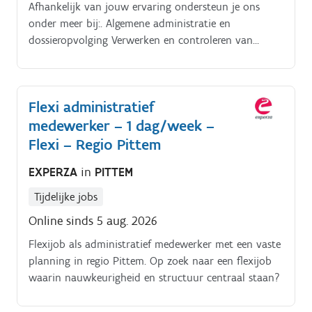
Afhankelijk van jouw ervaring ondersteun je ons
onder meer bij:. Algemene administratie en
dossieropvolging Verwerken en controleren van
aankoop en verkoopfacturen Voorbereiden van
boekhoudkundige documenten Opvolgen van
betalingen en leveranciers Opmaken van offertes en
Flexi administratief
administratieve documenten Beheer van e mails,
medewerker – 1 dag/week –
agenda en afspraken Telefonisch contact met klanten,
leveranciers en partners Administratieve
Flexi – Regio Pittem
ondersteuning van de zaakvoerder Organiseren en
EXPERZA
in
PITTEM
opvolgen van uiteenlopende projecten Profiel.
Tijdelijke jobs
Online sinds 5 aug. 2026
Flexijob als administratief medewerker met een vaste
planning in regio Pittem. Op zoek naar een flexijob
waarin nauwkeurigheid en structuur centraal staan?