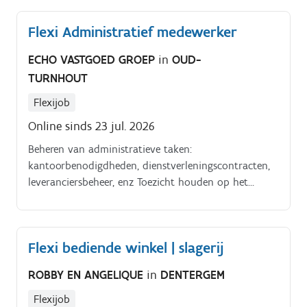
Flexi Administratief medewerker
ECHO VASTGOED GROEP
in
OUD-
TURNHOUT
Flexijob
Online sinds 23 jul. 2026
Beheren van administratieve taken:
kantoorbenodigdheden, dienstverleningscontracten,
leveranciersbeheer, enz Toezicht houden op het
onthaal: telefoons beantwoorden, bezoekers
ontvangen, postverwerking Ondersteuning bieden bij
administratieve taken: agendabeheer, rapporten
Flexi bediende winkel | slagerij
voorbereiden, vergaderingen organiseren
Marketingactiviteiten coördineren: opmaak van
ROBBY EN ANGELIQUE
in
DENTERGEM
promotiemateriaal, organisatie van evenementen,
pers en publieke relaties Faciliteitenbeheer opvolgen:
Flexijob