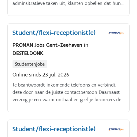
adminsitratieve taken uit, klanten opbellen dat hun
bestelling is toegekomen, bestellingen opvolgen,
facturen opvolgen.
Student/flexi-receptionist(e)
PROMAN Jobs Gent-Zeehaven
in
DESTELDONK
Studentenjobs
Online sinds 23 jul. 2026
Je beantwoordt inkomende telefoons en verbindt
deze door naar de juiste contactpersoon Daarnaast
verzorg je een warm onthaal en geef je bezoekers de
nodige informatie Je beheert de inkomende en
uitgaande post, houdt vergaderzalen georganiseerd
en zorgt voor het bestellen van lunches Ook
Student/flexi-receptionist(e)
ondersteun je het team met diverse administratieve
taken zodat de dagelijkse werking vlot verloopt Je