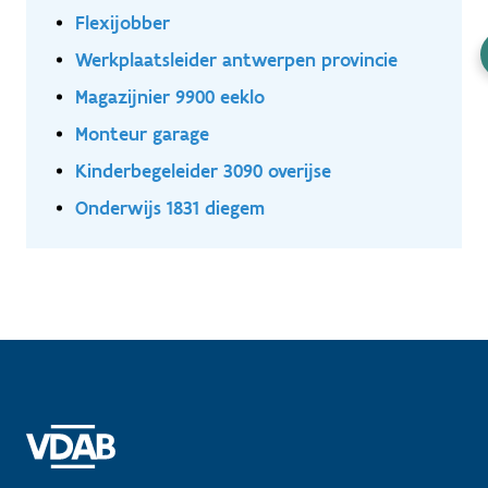
Flexijobber
Werkplaatsleider antwerpen provincie
Magazijnier 9900 eeklo
Monteur garage
Kinderbegeleider 3090 overijse
Onderwijs 1831 diegem