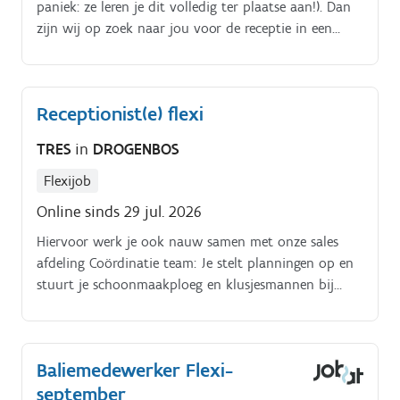
paniek: ze leren je dit volledig ter plaatse aan!). Dan
zijn wij op zoek naar jou voor de receptie in een
hotel regio Middelkerke. Onthaal van gasten en hen
met een glimlach verder helpen.
Receptionist(e) flexi
TRES
in
DROGENBOS
Flexijob
Online sinds 29 jul. 2026
Hiervoor werk je ook nauw samen met onze sales
afdeling Coördinatie team: Je stelt planningen op en
stuurt je schoonmaakploeg en klusjesmannen bij
Flexibiliteit: Je springt indien nodig bij voor de
ontbijten Administratie & rapportage: Je beheert
groepsboekingen en rapporteert wekelijks over de
Baliemedewerker Flexi-
werking van de vestiging aan het management.
september