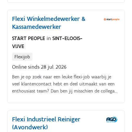
periode beschikbaar is.
Flexi Winkelmedewerker &
Kassamedewerker
START PEOPLE
in
SINT-ELOOIS-
VIJVE
Flexijob
Online sinds 28 jul. 2026
Ben je op zoek naar een leuke flexi-job waarbij je
veel klantencontact hebt en deel uitmaakt van een
enthousiast team? Dan ben jij misschien de collega
die we zoeken!. Als flexi-medewerker ondersteun je
het winkelteam en zorg je ervoor dat klanten een
aangename winkelervaring beleven Jouw taken:. Je
Flexi Industrieel Reiniger
verwelkomt klanten vriendelijk en helpt hen verder
(Avondwerk)
aan de kassa Je rekent aankopen correct en vlot af Je