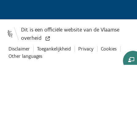
Disclaimer
Toegankelijkheid
Privacy
Cookies
Other languages
Co-
Browse
sessie
starten