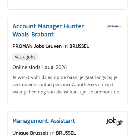
noden. Opbouwen van langetermijnrelaties met
decision makers.
Account Manager Hunter
Waals-Brabant
PROMAN Jobs Leuven
in
BRUSSEL
Vaste jobs
Online sinds 1 aug. 2026
Je werkt voltijds en op de baan, je gaat langs bij je
vertrouwde contactpersonen/apothekers en kijkt
waar je hen nog van dienst kan zijn. Je promoot de
producten, het gaat hier over rolstoelen,
bewegingstrainers, matrassen, rollators) Voornamelijk
hunten, je bouwt de business op vanaf o waarna je
Management Assistant
je focus kan leggen op farming, je zet je in voor het
optimaliseren van bestaande klantrelaties en
Unique Brussels
in
BRUSSEL