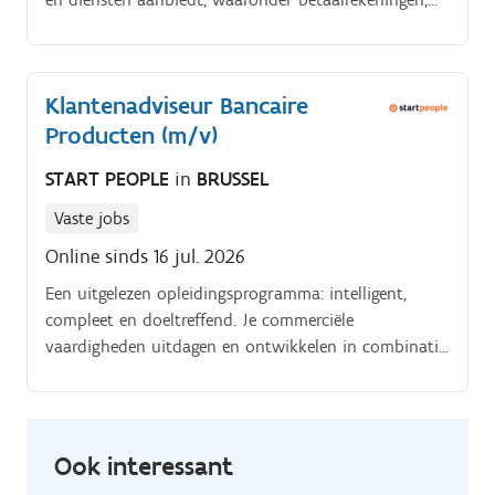
kredietkaarten, leningen, spaarproducten,
verzekeringen en beleggingsoplossingen. De bank
richt zich op persoonlijke dienstverlening en
Klantenadviseur Bancaire
begeleidt klanten bij hun dagelijkse bankzaken en
Producten (m/v)
financiële projecten.
START PEOPLE
in
BRUSSEL
Vaste jobs
Online sinds 16 jul. 2026
Een uitgelezen opleidingsprogramma: intelligent,
compleet en doeltreffend. Je commerciële
vaardigheden uitdagen en ontwikkelen in combinatie
met een veelzijdige opleiding.
Ook interessant