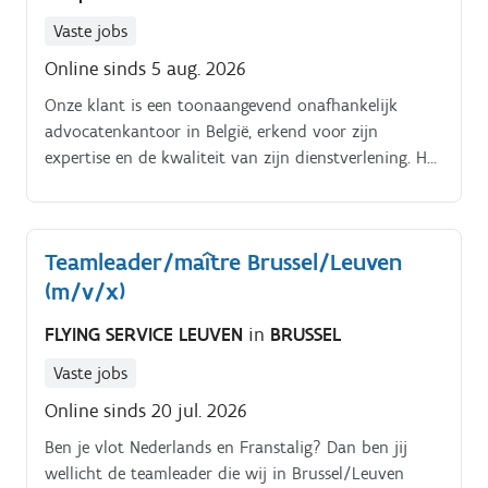
upselling.
Vaste jobs
Online sinds 5 aug. 2026
Onze klant is een toonaangevend onafhankelijk
advocatenkantoor in België, erkend voor zijn
expertise en de kwaliteit van zijn dienstverlening. Het
kantoor begeleidt een diverse klantenportefeuille,
variërend van kmo’s tot grote internationale
ondernemingen, bij complexe en vaak
Teamleader/maître Brussel/Leuven
grensoverschrijdende dossiers.
(m/v/x)
FLYING SERVICE LEUVEN
in
BRUSSEL
Vaste jobs
Online sinds 20 jul. 2026
Ben je vlot Nederlands en Franstalig? Dan ben jij
wellicht de teamleader die wij in Brussel/Leuven