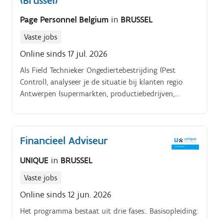
(Brussel)
Page Personnel Belgium
in
BRUSSEL
Vaste jobs
Online sinds 17 jul. 2026
Als Field Technieker Ongediertebestrijding (Pest
Control), analyseer je de situatie bij klanten regio
Antwerpen (supermarkten, productiebedrijven,
bakkers, beenhouwers,). Je maakt hierbij een
risicoanalyse voor knaagdieren en insecten, neemt de
juiste preventieve maatregelen of voert eventueel een
Financieel Adviseur
bestrijding uit.
UNIQUE
in
BRUSSEL
Vaste jobs
Online sinds 12 jun. 2026
Het programma bestaat uit drie fases:. Basisopleiding: