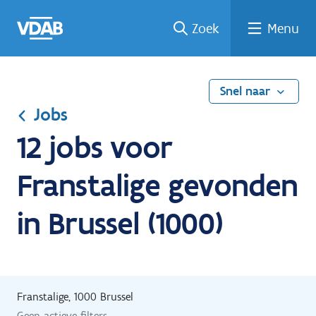
Ga
Vind
Vind
Welke
Terug
Zoek
Menu
naar
een
een
job
naar
de
job
opleiding
past
home
inhoud
bij
mij?
Snel naar
Jobs
12 jobs voor
Franstalige gevonden
in Brussel (1000)
Franstalige, 1000 Brussel
Geen actieve filters