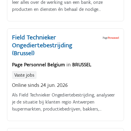
leer alles over de werking van een bank, onze
producten en diensten én behaal de nodige
certificaten Commerciële training: ontdek hoe je
klanten optimaal begeleidt, hoe je opportuniteiten
herkent en duurzame relaties opbouwt Stage in een
Field Technieker
lokaal kantoor: proef van verschillende functies
Ongediertebestrijding
binnen een kantooromgeving en ontdek welke
richting het beste bij jou past Na afloop van het
(Brussel)
traject ben je volledig klaar om door te groeien!
Page Personnel Belgium
in
BRUSSEL
Vaste jobs
Online sinds 24 jun. 2026
Als Field Technieker Ongediertebestrijding, analyseer
je de situatie bij klanten regio Antwerpen
(supermarkten, productiebedrijven, bakkers,
beenhouwers,). Je maakt hierbij een risicoanalyse
voor knaagdieren en insecten, neemt de juiste
preventieve maatregelen of voert eventueel een